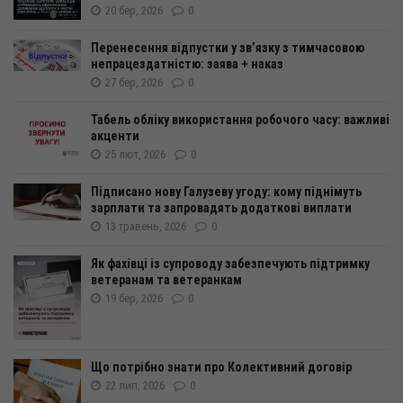
20 бер, 2026
0
Перенесення відпустки у зв’язку з тимчасовою
непрацездатністю: заява + наказ
27 бер, 2026
0
Табель обліку використання робочого часу: важливі
акценти
25 лют, 2026
0
Підписано нову Галузеву угоду: кому піднімуть
зарплати та запровадять додаткові виплати
13 травень, 2026
0
Як фахівці із супроводу забезпечують підтримку
ветеранам та ветеранкам
19 бер, 2026
0
Що потрібно знати про Колективний договір
22 лип, 2026
0