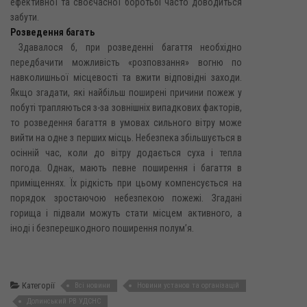
ефективної та своєчасної боротьбі часто доводиться
забути.
Розведення багать
Здавалося б, при розведенні багаття необхідно
передбачити можливість «розповзання» вогню по
навколишньої місцевості та вжити відповідні заходи.
Якщо згадати, які найбільш поширені причини пожеж у
побуті трапляються з-за зовнішніх випадкових факторів,
то розведення багаття в умовах сильного вітру може
вийти на одне з перших місць. Небезпека збільшується в
осінній час, коли до вітру додається суха і тепла
погода. Однак, мають певне поширення і багаття в
приміщеннях. Їх рідкість при цьому компенсується на
порядок зростаючою небезпекою пожежі. Згадані
горища і підвали можуть стати місцем активного, а
іноді і безперешкодного поширення полум’я.
Категорії
Всі новини
Новини установ та організацій
Долинський РВ УДСНС