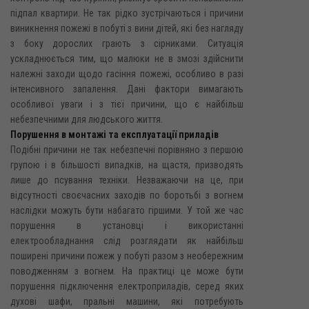
підпал квартири. Не так рідко зустрічаються і причини
виникнення пожежі в побуті з вини дітей, які без нагляду
з боку дорослих грають з сірниками. Ситуація
ускладнюється тим, що малюки не в змозі здійснити
належні заходи щодо гасіння пожежі, особливо в разі
інтенсивного запалення. Дані фактори вимагають
особливої уваги і з тієї причини, що є найбільш
небезпечними для людського життя.
Порушення в монтажі та експлуатації приладів
Подібні причини не так небезпечні порівняно з першою
групою і в більшості випадків, на щастя, призводять
лише до псування техніки. Незважаючи на це, при
відсутності своєчасних заходів по боротьбі з вогнем
наслідки можуть бути набагато гіршими. У той же час
порушення в установці і використанні
електрообладнання слід розглядати як найбільш
поширені причини пожеж у побуті разом з необережним
поводженням з вогнем. На практиці це може бути
порушення підключення електроприладів, серед яких
духові шафи, пральні машини, які потребують