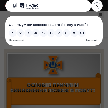
Для слабозорих
|
Select Language