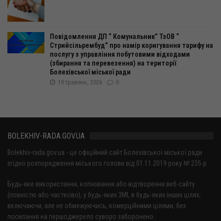
Повідомлення ДП “ Комунальник” ТзОВ “
Стрийсільрембуд” про намір коригування тарифу на
послугу з управління побутовими відходами
(збирання та перевезення) на території
Болехівської міської ради
19 травень, 2026
0
BOLEKHIV-RADA.GOV.UA
Bolekhiv-rada.gov.ua - це офіційний сайт Болехівської міської ради
згідно розпорядження міського голови від 01.11.2019 року № 235-р
Будь-яке використання, копіювання або відтворення веб-сайту
(повністю або частково), у будь-яких ЗМІ, в будь-яких інших цілях,
включаючи, але не обмежуючись, комерційними цілями, без
посилання на першоджерело суворо заборонено.