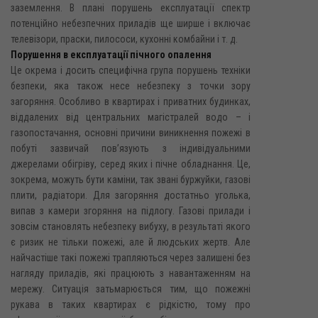
заземлення. В плані порушень експлуатації спектр
потенційно небезпечних приладів ще ширше і включає
телевізори, праски, пилососи, кухонні комбайни і т. д.
Порушення в експлуатації пічного опалення
Це окрема і досить специфічна група порушень техніки
безпеки, яка також несе небезпеку з точки зору
загоряння. Особливо в квартирах і приватних будинках,
віддалених від центральних магістралей водо – і
газопостачання, основні причини виникнення пожежі в
побуті зазвичай пов’язують з індивідуальними
джерелами обігріву, серед яких і пічне обладнання. Це,
зокрема, можуть бути каміни, так звані буржуйки, газові
плити, радіатори. Для загоряння достатньо уголька,
випав з камери згоряння на підлогу. Газові прилади і
зовсім становлять небезпеку вибуху, в результаті якого
є ризик не тільки пожежі, але й людських жертв. Але
найчастіше такі пожежі трапляються через залишені без
нагляду приладів, які працюють з навантаженням на
мережу. Ситуація затьмарюється тим, що пожежні
рукава в таких квартирах є рідкістю, тому про