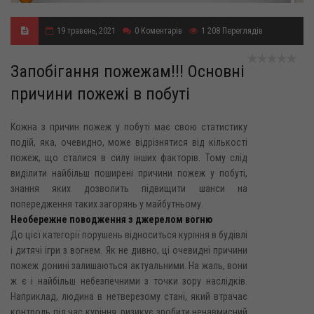
19 травень, 2021
0
Коментарів
1 208
Переглядів
Запобігання пожежам!!! Основні
причини пожежі в побуті
Кожна з причин пожеж у побуті має свою статистику
подій, яка, очевидно, може відрізнятися від кількості
пожеж, що сталися в силу інших факторів. Тому слід
виділити найбільш поширені причини пожеж у побуті,
знання яких дозволить підвищити шанси на
попередження таких загорянь у майбутньому.
Необережне поводження з джерелом вогню
До цієї категорії порушень відноситься куріння в будівлі
і дитячі ігри з вогнем. Як не дивно, ці очевидні причини
пожеж донині залишаються актуальними. На жаль, вони
ж є і найбільш небезпечними з точки зору наслідків.
Наприклад, людина в нетверезому стані, який втрачає
контроль під час куріння, ризикує зробити ненавмисний