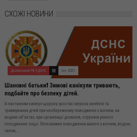
СХОЖІ НОВИНИ
Долинський РВ УДСНС
січ. 2021
Шановні батьки❗ Зимові канікули тривають,
подбайте про безпеку дітей.
Із настанням канікул щороку зростає загроза загибелі та
травмування дітей при необережному поводженні з вогнем, на
водних об’єктах, при організації дозвілля, отруєння різного
походження тощо. Легковажне поводження малечі з вогнем, водою,
газом,...