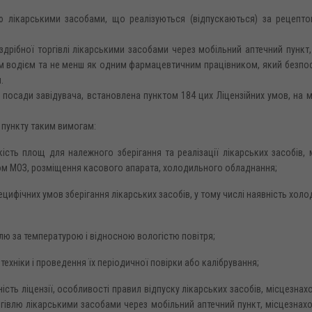
лю лікарськими засобами, що реалізуються (відпускаються) за рецепто
оздрібної торгівлі лікарськими засобами через мобільний аптечний пункт
им водієм та не менш як одним фармацевтичним працівником, який безп
.
 посади завідувача, встановлена пунктом 184 цих Ліцензійних умов, на 
 пункту таким вимогам:
ість площ для належного зберігання та реалізації лікарських засобів,
азом МОЗ, розміщення касового апарата, холодильного обладнання;
ифічних умов зберігання лікарських засобів, у тому числі наявність хол
олю за температурою і відносною вологістю повітря;
техніки і проведення їх періодичної повірки або калібрування;
сть ліцензії, особливості правил відпуску лікарських засобів, місцезнах
ргівлю лікарськими засобами через мобільний аптечний пункт, місцезнах