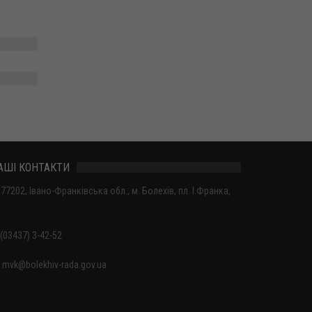
АШІ КОНТАКТИ
77202, Івано-Франківська обл., м. Болехів, пл. І.Франка,
(03437) 3-42-52
mvk@bolekhiv-rada.gov.ua