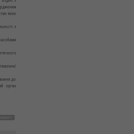
 згідно з
ердженим
стан яких
ьності з
засобами
птечного
таження/
ування до
ий орган
здоров'я