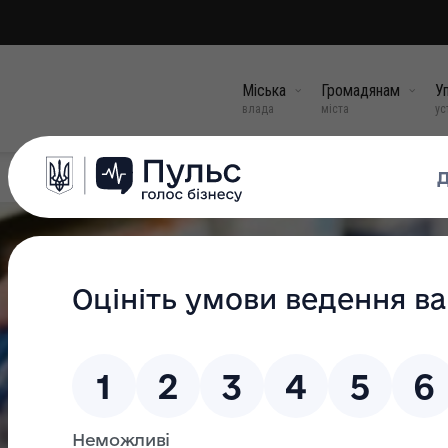
Міська
Громадянам
Уп
влада
міста
ус