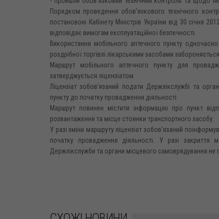
- пройшли обов’язковий технічний контроль та щодо як
Порядком проведення обов’язкового технічного контро
постановою Кабінету Міністрів України від 30 січня 2012 
відповідає вимогам експлуатаційної безпечності.
Використання мобільного аптечного пункту одночасно 
роздрібної торгівлі лікарськими засобами забороняється
Маршрут мобільного аптечного пункту для провадже
затверджується ліцензіатом.
Ліцензіат зобов’язаний подати Держлікслужбі та орг
пункту до початку провадження діяльності.
Маршрут повинен містити інформацію про пункт відп
розвантаження та місце стоянки транспортного засобу.
У разі зміни маршруту ліцензіат зобов’язаний поінформ
початку провадження діяльності. У разі закриття м
Держлікслужби та органи місцевого самоврядування не пі
СХОЖІ НОВИНИ