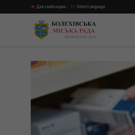
Для слабозорих
|
Select Language