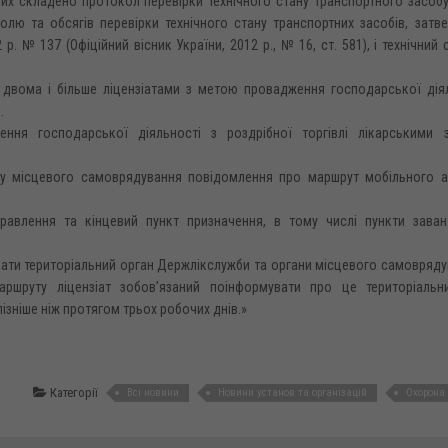
их складено протокол перевірки технічного стану транспортного засобу
лю та обсягів перевірки технічного стану транспортних засобів, затв
р. № 137 (Офіційний вісник України, 2012 р., № 16, ст. 581), і технічний 
двома і більше ліцензіатами з метою провадження господарської діял
.
ння господарської діяльності з роздрібної торгівлі лікарськими 
ану місцевого самоврядування повідомлення про маршрут мобільного а
равлення та кінцевий пункт призначення, в тому числі пункти заван
увати територіальний орган Держлікслужби та органи місцевого самовряд
аршруту ліцензіат зобов’язаний поінформувати про це територіальн
зніше ніж протягом трьох робочих днів.»
Категорії
Всі новини
Новини установ та організацій
Охорона 