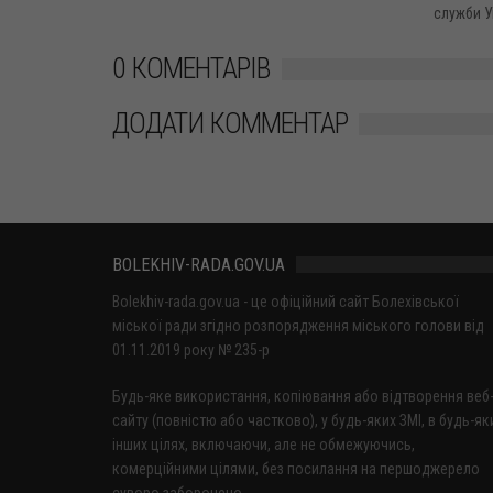
служби Ук
0 КОМЕНТАРІВ
ДОДАТИ КОММЕНТАР
BOLEKHIV-RADA.GOV.UA
Bolekhiv-rada.gov.ua - це офіційний сайт Болехівської
міської ради згідно розпорядження міського голови від
01.11.2019 року № 235-р
Будь-яке використання, копіювання або відтворення веб
сайту (повністю або частково), у будь-яких ЗМІ, в будь-як
інших цілях, включаючи, але не обмежуючись,
комерційними цілями, без посилання на першоджерело