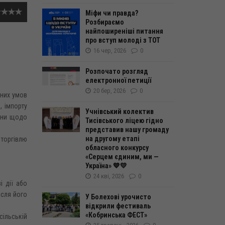
Міфи чи правда?
Розбираємо
найпоширеніші питання
про вступ молоді з ТОТ
16 чер, 2026
0
Розпочато розгляд
електронної петиції
20 бер, 2026
0
йних умов
, імпорту
Учнівський колектив
міни щодо
Тисівського ліцею гідно
представив нашу громаду
на другому етапі
торгівлю
обласного конкурсу
«Серцем єдиним, ми —
Україна» 💙💛
24 кві, 2026
0
і дії або
ісля його
У Болехові урочисто
відкрили фестиваль
«Кобринська ФЕСТ»
сільській