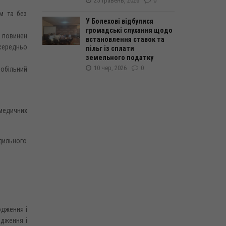
25 травень, 2026
0
м та без
У Болехові відбулися
громадські слухання щодо
, повинен
встановлення ставок та
осередньо
пільг із сплати
земельного податку
10 чер, 2026
0
мобільний
 медичних
одильного
одження і
одження і