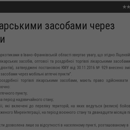
ікарськими засобами через
ти
ркотиками в Івано-Франківській області звертає увагу, що згідно Ліцензі
карських засобів, оптової та роздрібної торгівлі лікарськими засобами
едієнтів), затверджені постановою КМУ від 30.11.2016 № 929 внесено з
 засобами через мобільні аптечні пункти”.
 роздрібної торгівлі лікарськими засобами, мають право здійснювати 
лючно:
аптечного пункту;
на період надзвичайного стану;
ії, які включені до переліку територій, на яких ведуться (велися) бойов
ного Мінреінтеграції, на період воєнного стану та дванадцяти місяців п
нкти дозволена лише за відсутності в населеному пункті, розташованому в 