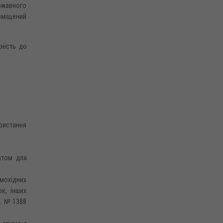
ержавного
зміщений
жність до
ористання
іатом для
амохідних
ок, інших
р. № 1388