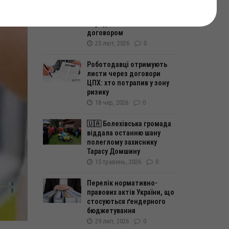
Чи можна не надати
премію до Нового року, яка
передбачена Колективним
договором
25 лют, 2026
0
Роботодавці отримують
листи через договори
ЦПХ: хто потрапив у зону
ризику
18 чер, 2026
0
🇺🇦 Болехівська громада
віддала останню шану
полеглому захиснику
Тарасу Домшину
15 травень, 2026
0
Перелік нормативно-
правових актів України, що
стосуються ґендерного
бюджетування
29 лип, 2026
0