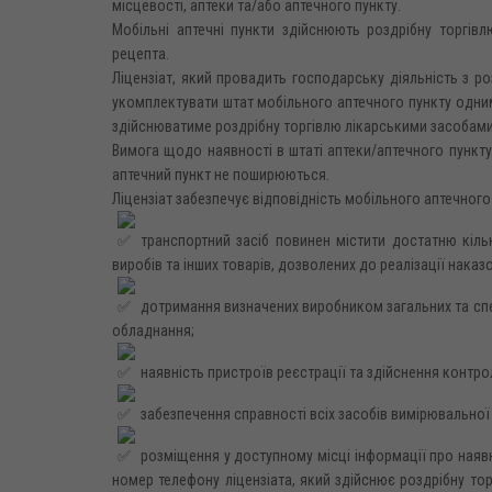
місцевості, аптеки та/або аптечного пункту.
Мобільні аптечні пункти здійснюють роздрібну торгів
рецепта.
Ліцензіат, який провадить господарську діяльність з р
укомплектувати штат мобільного аптечного пункту одн
здійснюватиме роздрібну торгівлю лікарськими засобами
Вимога щодо наявності в штаті аптеки/аптечного пункту
аптечний пункт не поширюються.
Ліцензіат забезпечує відповідність мобільного аптечного
транспортний засіб повинен містити достатню кільк
виробів та інших товарів, дозволених до реалізації нак
дотримання визначених виробником загальних та спец
обладнання;
наявність пристроїв реєстрації та здійснення контр
забезпечення справності всіх засобів вимірювальної 
розміщення у доступному місці інформації про наявні
номер телефону ліцензіата, який здійснює роздрібну то