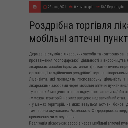
23 лют, 2024
0
Коментарів
560
Переглядів
Роздрібна торгівля л
мобільні аптечні пунк
Державна служба з лікарських засобів та контролю за на
провадження господарської діяльності з виробництва лі
лікарських засобів (крім активних фармацевтичних інгр
організації та здійснення роздрібної торгівлі лікарськими
Ліцензіати, які провадять господарську діяльність з
лікарськими засобами через мобільні аптечні пункти вик
- у сільській місцевості в разі відсутності аптеки та/або 
- у межах територій, на яких введено надзвичайний стан, 
- у межах територій, на яких ведуться активні бойові д
тимчасово окупованих Російською Федерацією, затвердже
припинення чи скасування.
Реалізація лікарських засобів через мобільні аптечні пу