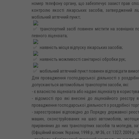
номер телефону органу, що забезпечує захист прав спо
контролю якості лікарських засобів, затверджений л
мобільний аптечний пункт;
транспортний засіб повинен містити на зовнішніх 
певного ліцензіата;
наявність місця відпуску лікарських засобів;
наявність можливості санітарної обробки рук;
мобільний аптечний пункт повинен відповідати вимог
Для провадження господарської діяльності з роздрібно
допускаються автомобільні транспортні засоби, які:
- є власністю ліцензіата або надані ліцензіату в користув
- відомості про які внесені до ліцензійного реєстру
провадження господарської діяльності з роздрібної торгі
- зареєстровані відповідно до Порядку державної реєстра
машин, сконструйованих на шасі автомобілів, мотоцик
прирівняних до них транспортних засобів та мопедів, з
(Офіційний вісник України, 1998 р., № 36, ст. 1327; 2009 р., 