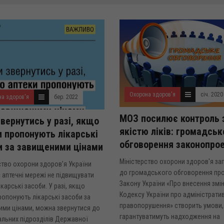
Охорона здоров'я
січ. 2020
на здоров'я
бер. 2022
МОЗ посилює контроль 
звернутись у разі, якщо
якістю ліків: громадськ
и пропонують лікарські
обговорення законопро
и за завищеними цінами
Міністерство охорони здоров'я за
ство охорони здоров’я України
до громадського обговорення пр
 аптечні мережі не підвищувати
Закону України «Про внесення змі
ікарські засоби. У разі, якщо
Кодексу України про адміністратив
ропонують лікарські засоби за
правопорушення» створить умови, 
ми цінами, можна звернутися до
гарантуватимуть надходження на
альних підрозділів Державної