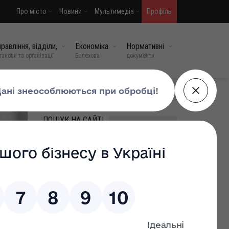
Про місто
Новини
Мультимедіа
Профіль
равління, відділи,
Економіка
Нормативні
танови та організації
Болехова
документи
МИ У СОЦМЕРЕЖАХ
ПОШУК НА САЙТІ
ВИПАДКОВІ НОВИНИ
Повідомлення про
оприлюднення проєкту
регуляторного акта
05 травень, 2026
0