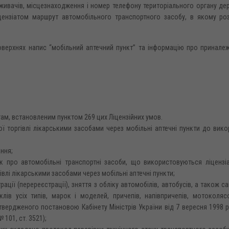
живачів, місцезнаходження і номер телефону територіального органу д
іцензіатом маршрут автомобільного транспортного засобу, в якому ро
поверхнях напис “мобільний аптечний пункт” та інформацію про принале
ам, встановленим пунктом 269 цих Ліцензійних умов.
ї торгівлі лікарськими засобами через мобільні аптечні пункти до вик
ання;
 як про автомобільні транспортні засоби, що використовуються ліценз
влі лікарськими засобами через мобільні аптечні пункти;
ції (перереєстрації), зняття з обліку автомобілів, автобусів, а також с
лів усіх типів, марок і моделей, причепів, напівпричепів, мотоколяс
атвердженого постановою Кабінету Міністрів України від 7 вересня 1998 
№ 101, ст. 3521);