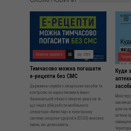
Охорона здоров'я
гру. 2023
Охоро
Тимчасово можна погашати
Куди 
е-рецепти без СМС
аптек
засоб
Державна служба з лікарських засобів та
контролю за наркотиками в Івано-
Міністер
Франківській області звертає увагу на те,
закликає
що через збій роботи мобільного
ціни на л
оператора «Київстар» в електронну
аптеки п
систему охорони здоров’я (ЕСОЗ) внесено
завищени
зміни, які дозволяють...
територі