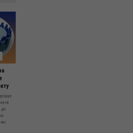
за
е
екту
прошує
оекта
н до
ні
які