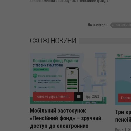
завантаживши застосунок «Пенсійний фонд».
Категорії
Всі новини
СХОЖІ НОВИНИ
Головне управління ПФУ в Івано-Франківській області
гру. 2022
Мобільний застосунок
Три к
«Пенсійний фонд» – зручний
пенсі
доступ до електронних
Крок 1. 