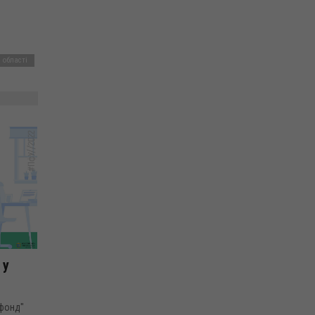
 області
 у
 фонд"