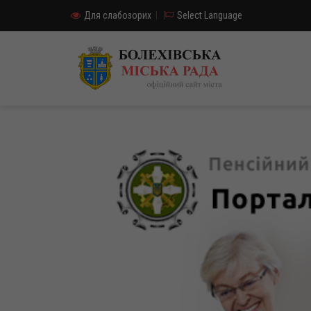
Для слабозорих
|
Select Language