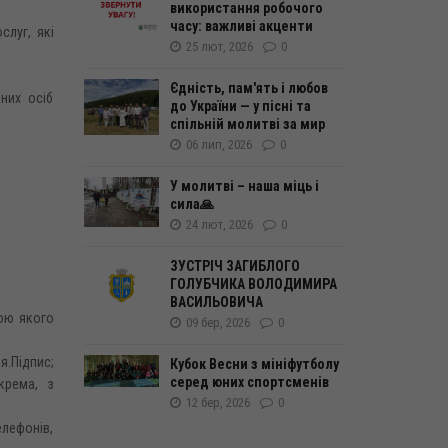
використання робочого
часу: важливі акценти
слуг, які
25 лют, 2026
0
Єдність, пам'ять і любов
них осіб
до України — у пісні та
спільній молитві за мир
06 лип, 2026
0
У молитві – наша міць і
сила🙏
24 лют, 2026
0
ЗУСТРІЧ ЗАГИБЛОГО
ГОЛУБЧИКА ВОЛОДИМИРА
ВАСИЛЬОВИЧА
гою якого
09 бер, 2026
0
я.Підпис;
Кубок Весни з мініфутболу
серед юних спортсменів
крема, з
12 бер, 2026
0
елефонів,