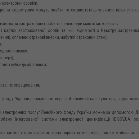
 електронні сервіси.
раїни користувачі можуть знайти та скористатись значною кількістю по
ехнологій застраховані особи та пенсіонери мають можливість:
ї картки застрахованої особи та інші відомості з Реєстру застрахова
ення), сплачені страхові внески, набутий страховий стаж);
;
рудової книжки;
іонеру);
ової субсидії або пільги;
 стан їх опрацювання;
о фонду України реалізовано сервіс «Пенсійний калькулятор», з допомо
лі електронних послуг Пенсійного фонду України можна за допомогою Ді
обами Інтегрованої системи електронної ідентифікації ID.GOV.UA, зо
ни можна отримати як зі стаціонарних комп’ютерів, так і з мобільних т