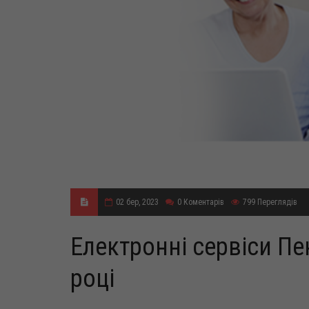
02 бер, 2023
0
Коментарів
799
Переглядів
Електронні сервіси Пе
році