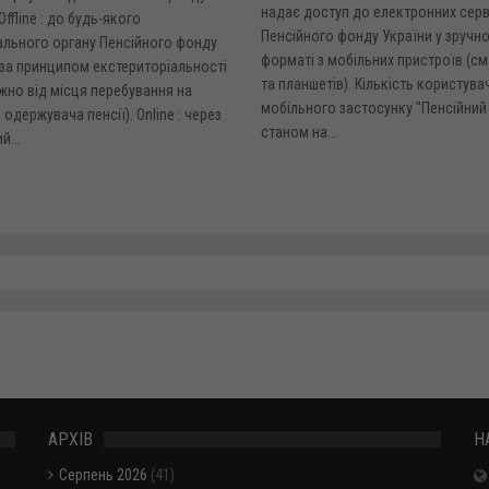
надає доступ до електронних серв
Offline : до будь-якого
Пенсійного фонду України у зручн
ального органу Пенсійного фонду
форматі з мобільних пристроїв (с
(за принципом екстериторіальності
та планшетів). Кількість користува
жно від місця перебування на
мобільного застосунку "Пенсійний
 одержувача пенсії). Online : через
станом на...
й...
АРХІВ
Н
Серпень 2026
(41)