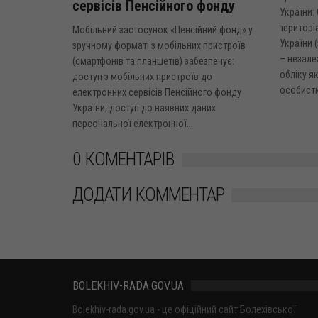
сервісів Пенсійного фонду
України: 
територі
Мобільний застосунок «Пенсійний фонд» у
України 
зручному форматі з мобільних пристроїв
– незале
(смартфонів та планшетів) забезпечує:
обліку як
доступ з мобільних пристроїв до
особисти
електронних сервісів Пенсійного фонду
України; доступ до наявних даних
персональної електронної...
0 КОМЕНТАРІВ
ДОДАТИ КОММЕНТАР
BOLEKHIV-RADA.GOV.UA
Bolekhiv-rada.gov.ua - це офіційний сайт Болехівської