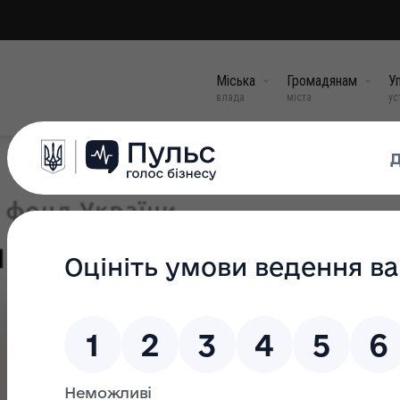
Міська
Громадянам
Уп
влада
міста
ус