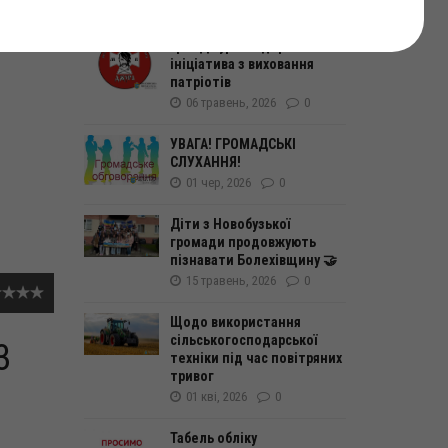
06 кві, 2026
0
Гра «Джура» — державна
ініціатива з виховання
патріотів
06 травень, 2026
0
УВАГА! ГРОМАДСЬКІ
СЛУХАННЯ!
01 чер, 2026
0
Діти з Новобузької
громади продовжують
пізнавати Болехівщину 🤝
15 травень, 2026
0
Щодо використання
сільськогосподарської
3
техніки під час повітряних
тривог
01 кві, 2026
0
Табель обліку