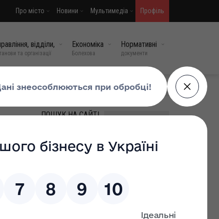
Про місто
Новини
Мультимедіа
Профіль
равління, відділи,
Економіка
Нормативні
танови та організації
Болехова
документи
МИ У СОЦМЕРЕЖАХ
ПОШУК НА САЙТІ
ВИПАДКОВІ НОВИНИ
Впродовж вихідних
прикарпатські вогнеборці
ліквідували 27 пожеж в
природних екосистемах на
площі 2 га