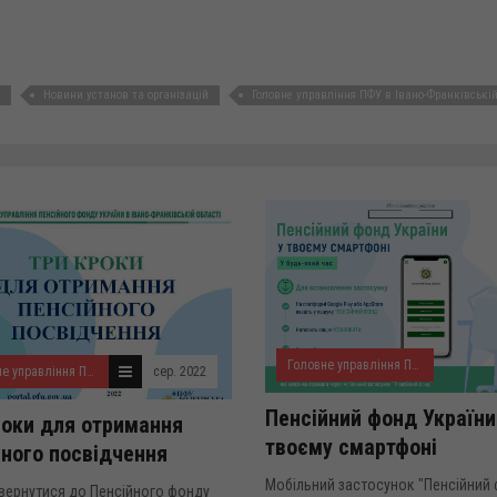
Новини установ та організацій
Головне управління ПФУ в Івано-Франківській
Головне управління ПФУ в Івано-Франківській області
Головне управління ПФУ в Івано-Франківській області
сер. 2022
травень. 2022
Пенсійний фонд України
роки для отримання
твоєму смартфоні
йного посвідчення
Мобільний застосунок "Пенсійний
Звернутися до Пенсійного фонду