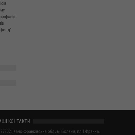
ісів
ому
мартфонів
чів
 фонд"
АШІ КОНТАКТИ
77202, Івано-Франківська обл., м. Болехів, пл. І.Франка,