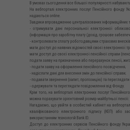
В умовах сьогодення все більшої популярності набувають
На вебпорталі електронних послуг Пенсійного фонду Ук
надаються online.
Завдяки впровадженню централізованих інформаційних т
- отримувати дані персональної електронної обліково
(інформація про заробітну плату (дохід, грошове забезпеч
- контролювати сплату роботодавцями страхових внесків
мати доступ до наявних відомостей своєї електронної т
мати доступ до своєї електронної пенсійної справи (пенс
подати заяву на призначення або перерахунок пенсії, житл
- подати заяву на оформлення пенсійного посвідчення;
- надіслати дані для внесення змін до пенсійної справи;
- подавати звернення (запит, пропозицію) та переглядати
- одержувати та переглядати повідомлення від Фонду.
Крім того, на вебпорталі електронних послуг Пенсійног
можна порахувати орієнтовний розмір майбутньої пенсії.
Нагадаємо, що увійти в особистий кабінет на вебпорта
кваліфікованого електронного підпису (КЕП) або зас
використанням технологій Bank ID.
Доступ до електронних сервісів Пенсійного фонду Украї