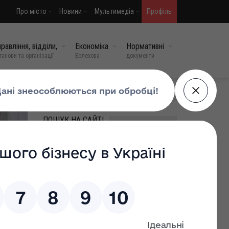
Про місто
Новини
Мультимедіа
Профіль
равління, відділи,
Економіка
Нормативні
танови та організації
Болехова
документи
МИ У СОЦМЕРЕЖАХ
ПОШУК НА САЙТІ
ВИПАДКОВІ НОВИНИ
Обслуговування
генератора на
підприємстві: кого можна
допустити до роботи і яке
навчання провести