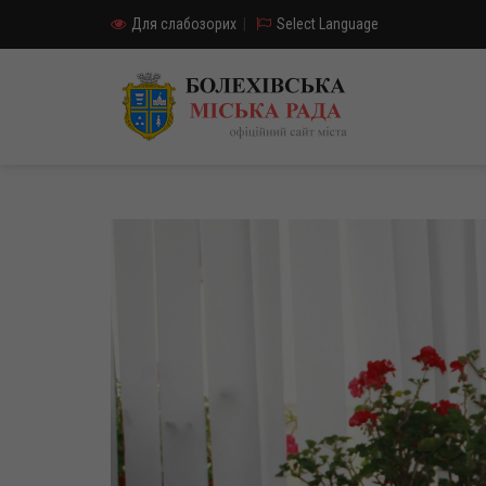
Для слабозорих
|
Select Language