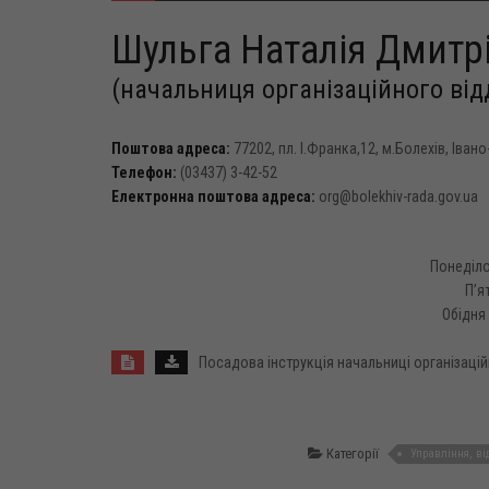
Шульга Наталія Дмитр
(начальниця організаційного від
Поштова адреса:
77202, пл. І.Франка,12, м.Болехів, Іва
Телефон:
(03437) 3-42-52
Електронна поштова адреса:
org@bolekhiv-rada.gov.ua
Понеділок
П’я
Обідня 
Посадова інструкція начальниці організацій
Категорії
Управління, ві