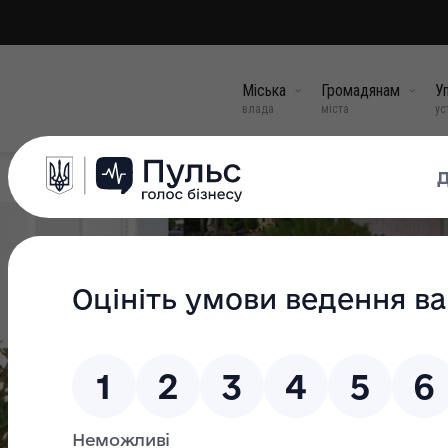
Міська
Громадянам
Уп
влада
міста
ус