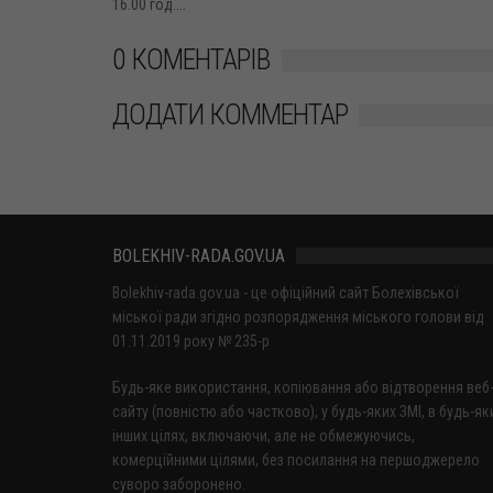
16.00 год....
0 КОМЕНТАРІВ
ДОДАТИ КОММЕНТАР
BOLEKHIV-RADA.GOV.UA
Bolekhiv-rada.gov.ua - це офіційний сайт Болехівської
міської ради згідно розпорядження міського голови від
01.11.2019 року № 235-р
Будь-яке використання, копіювання або відтворення веб
сайту (повністю або частково), у будь-яких ЗМІ, в будь-як
інших цілях, включаючи, але не обмежуючись,
комерційними цілями, без посилання на першоджерело
суворо заборонено.