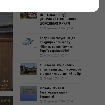
25 бер, 2026
0
❗️БЕЗПЕКА НА ЗАЛІЗНИЧНИХ
ПЕРЕЇЗДАХ: ВОДІЇ,
ДОТРИМУЙТЕСЯ ПРАВИЛ
ДОРОЖНЬОГО РУХУ!
20 травень, 2026
0
Калущина готується до
традиційного забігу
«Шаную воїнів, біжу за
Героїв України»🇺🇦
24 лип, 2026
0
У Болехівській дитячій
спортивній школі урочисто
відкрили спортивний табір
09 чер, 2026
0
Шановні жителі
багатоквартирних
будинків!
20 травень, 2026
0