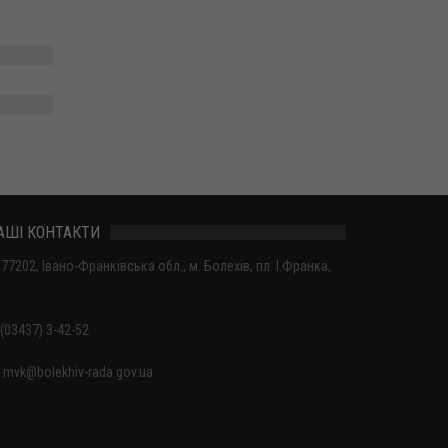
АШІ КОНТАКТИ
77202, Івано-Франківська обл., м. Болехів, пл. І.Франка,
(03437) 3-42-52
mvk@bolekhiv-rada.gov.ua