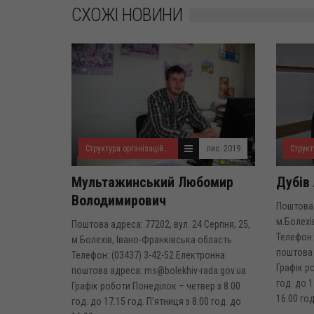
СХОЖІ НОВИНИ
Структура організаційного відділу
лис. 2019
Мультажинський Любомир
Дубів
Володимирович
Поштова 
м.Болехі
Поштова адреса: 77202, вул. 24 Серпня, 25,
Телефон:
м.Болехів, Івано-Франківська область
поштова 
Телефон: (03437) 3-42-52 Електронна
Графік р
поштова адреса: ms@bolekhiv-rada.gov.ua
год. до 1
Графік роботи Понеділок – четвер з 8.00
16.00 год.
год. до 17.15 год. П’ятниця з 8.00 год. до