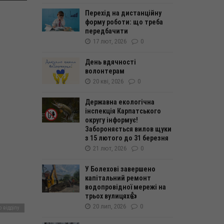
Перехід на дистанційну
форму роботи: що треба
передбачити
17 лют, 2026
0
День вдячності
волонтерам
20 кві, 2026
0
Державна екологічна
інспекція Карпатського
округу інформує!
Забороняється вилов щуки
з 15 лютого до 31 березня
21 лют, 2026
0
У Болехові завершено
капітальний ремонт
водопровідної мережі на
трьох вулицях👍
20 лип, 2026
0
 відділу