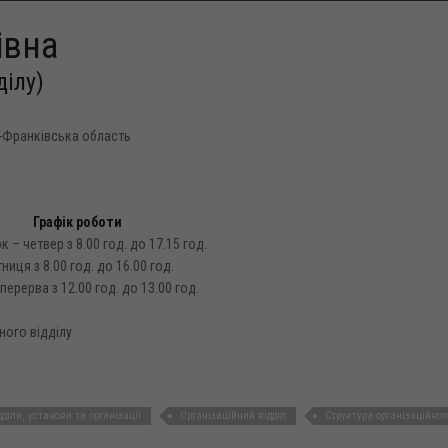
івна
ділу)
но-Франківська область
Графік роботи
 – четвер з 8.00 год. до 17.15 год.
тниця з 8.00 год. до 16.00 год.
перерва з 12.00 год. до 13.00 год.
ного відділу
дділи, установи та організації
Організаційний відділ
Структура організаційного