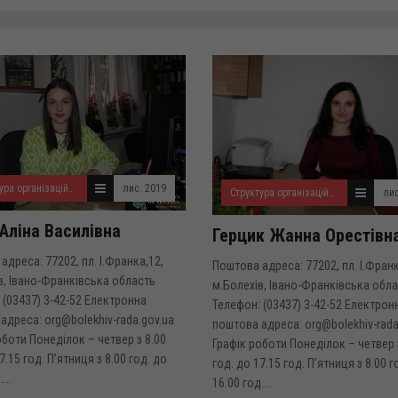
Структура організаційного відділу
лис. 2019
Структура організаційного відділу
лис
 Аліна Василівна
Герцик Жанна Орестівн
адреса: 77202, пл. І.Франка,12,
Поштова адреса: 77202, пл. І.Франк
в, Івано-Франківська область
м.Болехів, Івано-Франківська обл
 (03437) 3-42-52 Електронна
Телефон: (03437) 3-42-52 Електрон
адреса: org@bolekhiv-rada.gov.ua
поштова адреса: org@bolekhiv-rada
оботи Понеділок – четвер з 8.00
Графік роботи Понеділок – четвер 
7.15 год. П’ятниця з 8.00 год. до
год. до 17.15 год. П’ятниця з 8.00 г
...
16.00 год....