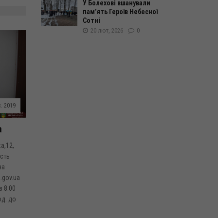
У Болехові вшанували
пам’ять Героїв Небесної
Сотні
20 лют, 2026
0
. 2019
а
а,12,
асть
на
.gov.ua
з 8.00
од. до