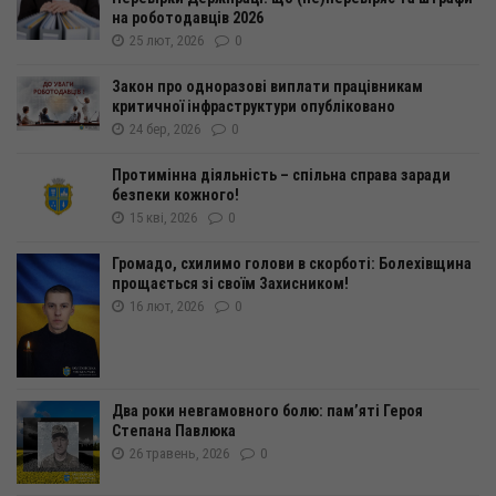
на роботодавців 2026
25 лют, 2026
0
Закон про одноразові виплати працівникам
критичної інфраструктури опубліковано
24 бер, 2026
0
Протимінна діяльність – спільна справа заради
безпеки кожного!
15 кві, 2026
0
Громадо, схилимо голови в скорботі: Болехівщина
прощається зі своїм Захисником!
16 лют, 2026
0
Два роки невгамовного болю: пам’яті Героя
Степана Павлюка
26 травень, 2026
0