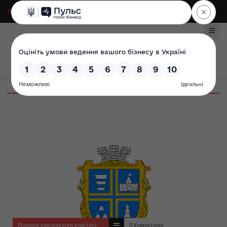
Для слабозорих
|
Select Language
Рішення виконавчого комітету за серпень 2019 року
0 Коментарів