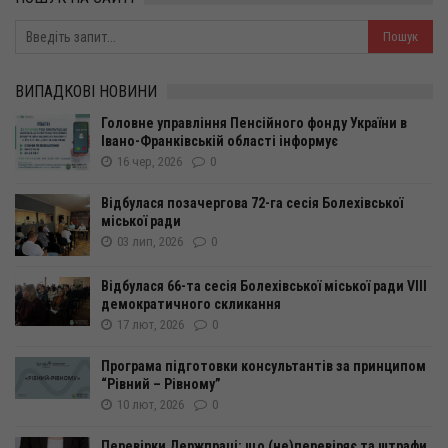
ВИПАДКОВІ НОВИНИ
Головне управління Пенсійного фонду України в
Івано-Франківській області інформує
16 чер, 2026
0
Відбулася позачергова 72-га сесія Болехівської
міської ради
03 лип, 2026
0
Відбулася 66-та сесія Болехівської міської ради VІІІ
демократичного скликання
17 лют, 2026
0
Програма підготовки консультантів за принципом
“Рівний – Рівному”
10 лют, 2026
0
Перевірки Держпраці: що (не)перевіряє та штрафи