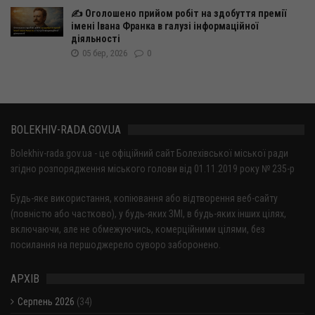
✍️ Оголошено прийом робіт на здобуття премії
імені Івана Франка в галузі інформаційної
діяльності
05 бер, 2026
0
BOLEKHIV-RADA.GOV.UA
Bolekhiv-rada.gov.ua - це офіційний сайт Болехівської міської ради
згідно розпорядження міського голови від 01.11.2019 року № 235-р
Будь-яке використання, копіювання або відтворення веб-сайту
(повністю або частково), у будь-яких ЗМІ, в будь-яких інших цілях,
включаючи, але не обмежуючись, комерційними цілями, без
посилання на першоджерело суворо заборонено.
АРХІВ
Серпень 2026
(34)