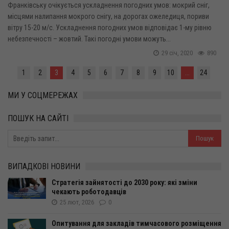
Франківську очікується ускладнення погодних умов: мокрий сніг,
місцями налипання мокрого снігу, на дорогах ожеледиця, пориви
вітру 15-20 м/с. Ускладнення погодних умов відповідає 1-му рівню
небезпечності – жовтий. Такі погодні умови можуть...
29 січ, 2020
890
1
2
3
4
5
6
7
8
9
10
...
24
МИ У СОЦМЕРЕЖАХ
ПОШУК НА САЙТІ
ВИПАДКОВІ НОВИНИ
Стратегія зайнятості до 2030 року: які зміни
чекають роботодавців
25 лют, 2026
0
Опитування для закладів тимчасового розміщення