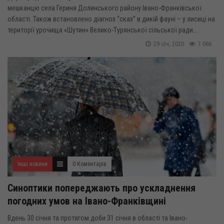
мешканцю села Гериня Долинського району Івано-Франківської
області. Також встановлено діагноз “сказ” в дикій фауні – у лисиці на
території урочища «Шутин» Велико-Турянської сільської ради...
29 січ, 2020
1 066
Інші новини
0 Коментарів
Синоптики попереджають про ускладнення
погодних умов на Івано-Франківщині
Вдень 30 січня та протягом доби 31 січня в області та Івано-