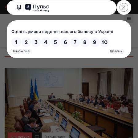
Для слабозорих
|
Select Language
Інші новини
0 Коментарів