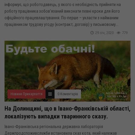
інформує, що роботодавець, у якого є необхідність прийняти на
роботу працівника зобов’язаний виконати певні кроки для його
офіційного працевлаштування. По-перше – укласти з найманим
працівником трудову угоду (контракт, договір) у письмовому...
29 січ, 2020
779
Новини Прикарпаття
0 Коментарів
На Долинщині, що в Івано-Франківській області,
локалізують випадки тваринного сказу.
Івано-Франківська регіональна державна лабораторія
Держпродспоживслужби встановила сказ кота, який належав