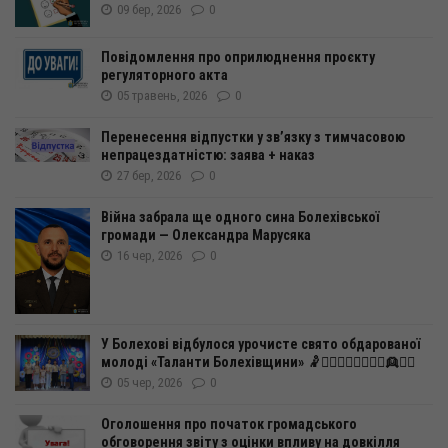
09 бер, 2026
0
Повідомлення про оприлюднення проєкту
регуляторного акта
05 травень, 2026
0
Перенесення відпустки у зв’язку з тимчасовою
непрацездатністю: заява + наказ
27 бер, 2026
0
Війна забрала ще одного сина Болехівської
громади — Олександра Марусяка
16 чер, 2026
0
У Болехові відбулося урочисте свято обдарованої
молоді «Таланти Болехівщини» 🤾🤸‍♂️🧍‍♀️🧍‍♂️🤽‍♂️👱👱‍♀️
05 чер, 2026
0
Оголошення про початок громадського
обговорення звіту з оцінки впливу на довкілля