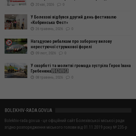
20 кві, 2026
0
У Болехові відбувся другий день фестивалю
«Кобринська Фест»
26 травень, 2026
0
Нагадуємо рибалкам про заборону вилову
нерестуючої струмкової форелі
09 лют, 2026
0
У скорботі та молитві громада зустріла Героя Івана
Гребенюка🇺🇦🇺🇦
08 травень, 2026
0
BOLEKHIV-RADA.GOV.UA
Bolekhiv-rada.gov.ua - це офіційний сайт Болехівської міської ради
згідно розпорядження міського голови від 01.11.2019 року № 235-р