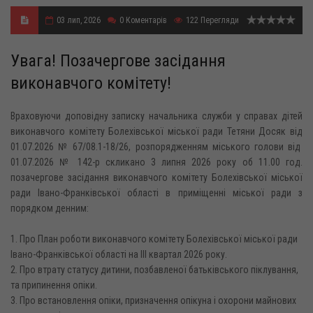
03 лип, 2026
0
Коментарів
122
Перегляди
Увага! Позачергове засідання
виконавчого комітету!
Враховуючи доповідну записку начальника служби у справах дітей
виконавчого комітету Болехівської міської ради Тетяни Досяк від
01.07.2026 № 67/08.1-18/26, розпорядженням міського голови від
01.07.2026 № 142-р скликано 3 липня 2026 року об 11.00 год.
позачергове засідання виконавчого комітету Болехівської міської
ради Івано-Франківської області в приміщенні міської ради з
порядком денним:
1. Про План роботи виконавчого комітету Болехівської міської ради
Івано-Франківської області на ІІІ квартал 2026 року.
2. Про втрату статусу дитини, позбавленої батьківського піклування,
та припинення опіки.
3. Про встановлення опіки, призначення опікуна і охорони майнових