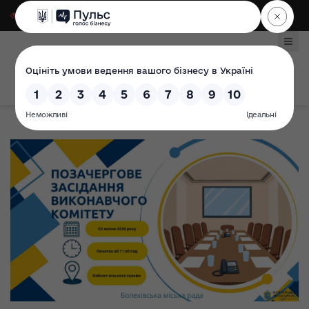
Для слабозорих
|
Select Language