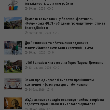
інвалідності: що з ним робити
29 лип, 2026
0
Ярмарка та виставки: у Болехові фестиваль
«Кобринська ФЕСТ» об’єднав громаду творчістю та
благодійністю
25 травень, 2026
0
🌡️❄️ Виявлення та обстеження одиноких і
маломобільних громадян у зимовий період
20 лют, 2026
0
🇺🇦 Болехівщина зустріла Героя Тараса Домшина
13 травень, 2026
0
Закон про одноразові виплати працівникам
критичної інфраструктури опубліковано
24 бер, 2026
0
✍️Держкомтелерадіо оголошує прийом творів на
здобуття премії імені В’ячеслава Чорновола
08 чер, 2026
0