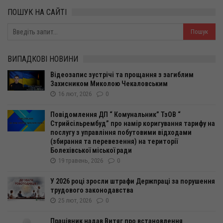
ПОШУК НА САЙТІ
ВИПАДКОВІ НОВИНИ
Відеозапис зустрічі та прощання з загиблим
Захисником Миколою Чекаловським
16 лют, 2026
0
Повідомлення ДП “ Комунальник” ТзОВ “
Стрийсільрембуд” про намір коригування тарифу на
послугу з управління побутовими відходами
(збирання та перевезення) на території
Болехівської міської ради
19 травень, 2026
0
У 2026 році зросли штрафи Держпраці за порушення
трудового законодавства
25 лют, 2026
0
Працівник надав Витяг про встановлення