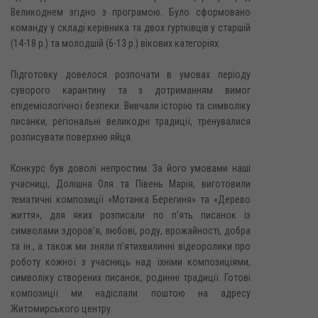
Великоднем згідно з програмою. Було сформовано
команду у складі керівника та двох гуртківців у старшій
(14-18 р.) та молодшій (6-13 р.) вікових категоріях.
Підготовку довелося розпочати в умовах періоду
суворого карантину та з дотриманням вимог
епідеміологічної безпеки. Вивчали історію та символіку
писанки, регіональні великодні традиції, тренувалися
розписувати поверхню яйця.
Конкурс був доволі непростим. За його умовами наші
учасниці, Долішна Оля та Півень Марія, виготовили
тематичні композиції «Мотанка Берегиня» та «Дерево
життя», для яких розписали по п’ять писанок із
символами здоров’я, любові, роду, врожайності, добра
та ін., а також ми зняли п’ятихвилинні відеоролики про
роботу кожної з учасниць над їхніми композиціями,
символіку створених писанок, родинні традиції. Готові
композиції ми надіслали поштою на адресу
Житомирського центру.