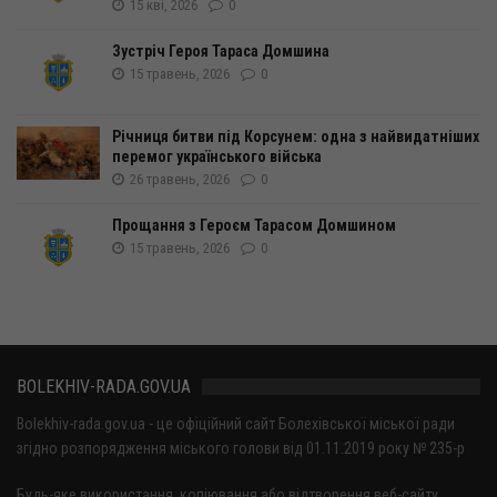
15 кві, 2026
0
Зустріч Героя Тараса Домшина
15 травень, 2026
0
Річниця битви під Корсунем: одна з найвидатніших
перемог українського війська
26 травень, 2026
0
Прощання з Героєм Тарасом Домшином
15 травень, 2026
0
BOLEKHIV-RADA.GOV.UA
Bolekhiv-rada.gov.ua - це офіційний сайт Болехівської міської ради
згідно розпорядження міського голови від 01.11.2019 року № 235-р
Будь-яке використання, копіювання або відтворення веб-сайту