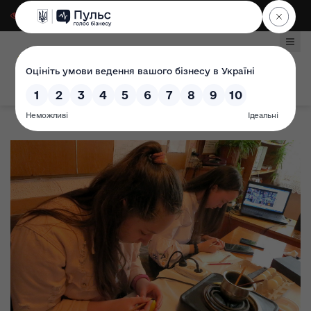
Для слабозорих
|
Select Language