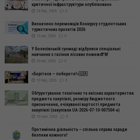
критичної інфраструктури опубліковано
24 бер, 2026
0
Визначено переможців Конкурсу студентських
туристичних проєктів 2026
15 кві, 2026
0
У Болехівській громаді відбулися спеціальні
навчання з гасіння лісових пожеж🧯🚨
30 кві, 2026
0
«Борітеся — поборете!»🇺🇦
10 бер, 2026
0
Обґрунтування технічних та якісних характеристик
предмета закупівлі, розміру бюджетного
призначення, очікуваної вартості предмета
закупівлі (закупівля UA-2026-07-10-007504-а)
10 лип, 2026
0
Протимінна діяльність – спільна справа заради
безпеки кожного!