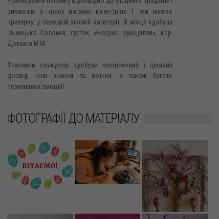
Розписували писанку відповідно до місцевих традицій і
символів, у трьох вікових категоріях. І теж маємо
призерку: у середній віковій категорії ІІІ місце здобула
Ільницька Соломія, гурток «Бісерне рукоділля», кер.
Долішна М.М.
Учасники конкурсів здобули неоціненний і цікавий
досвід, нові знання та вміння, а також багато
позитивних емоцій!
ФОТОГРАФІЇ ДО МАТЕРІАЛУ