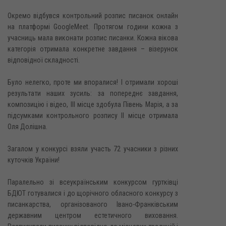
Окремо відбувся контрольний розпис писанок онлайн
на платформі GoogleMeet. Протягом години кожна з
учасниць мала виконати розпис писанки. Кожна вікова
категорія отримала конкретне завдання – візерунок
відповідної складності.
Було нелегко, проте ми впоралися! І отримали хороші
результати наших зусиль: за попереднє завдання,
композицію і відео, ІІІ місце здобула Півень Марія, а за
підсумками контрольного розпису ІІ місце отримала
Оля Долішна.
Загалом у конкурсі взяли участь 72 учасники з різних
куточків України!
Паралельно зі всеукраїнським конкурсом гуртківці
БДЮТ готувалися і до щорічного обласного конкурсу з
писанкарства, організованого Івано-Франківським
державним центром естетичного виховання.