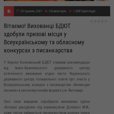
20 травень, 2021
0
Коментарів
1 008
Переглядів
Вітаємо! Вихованці БДЮТ
здобули призові місця у
Всеукраїнському та обласному
конкурсах з писанкарства
У березні Болехівський БДЮТ отримав рекомендацію
від Івано-Франківського державного центру
естетичного виховання згідно листа Українського
державного центру позашкільної освіти про участь у
Всеукраїнському конкурсі з писанкарства «Великодні
писанки» в заочному/онлайн форматі у м. Житомирі.
Свої сили вирішили спробувати вихованки гуртка
«Бісерне рукоділля» під керівництвом Долішної М.М.,
адже гурток займається писанкарством щороку перед