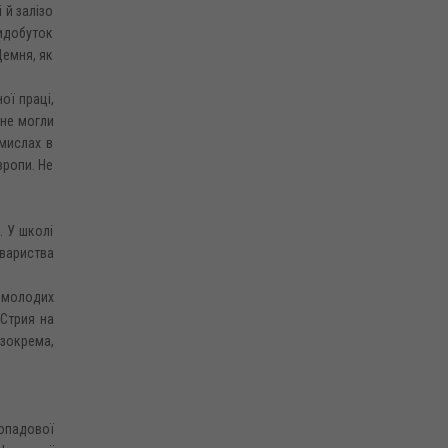
 й залізо
идобуток
Демня, як
ої праці,
 не могли
омислах в
вропи. Не
. У школі
овариства
о молодих
 Стрия на
 зокрема,
топадової