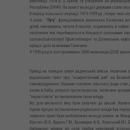
революції 1918 p. y Львові та утворення на українсь
Республіки (ЗУНР). На захист молодої держави стали тися
В період польської окупації 1919-1939 pp., попри тиск ок
ті роки - "
Лугу
", функціонувала українська 3-класова шк
дітей, навчившись читати й писати, подавались в найми
населення теж перебивалося в більшості сезонними заро
солsavchukvolodya17@ukr.netеварні та Долинських нафто
кращої долі за межами Галичини.
У 1939 році в селі проживало 2600 мешканців (2535 україн
Прихід на галицькі землі радянських військ тисівчани 
українських газет про "комуністичний рай" на Великій
самоврядування. Першим головою сільської ради став Д
селян в Сибір, репресії проти патріотів, тисівчани зрозу
"перші совіти" встановлювали свою владу.
Всі діти шкільного віку були залучені до школи. Налаг
Однак процес встановлення радянської влади був перерва
червоної армії були мобілізовані молоді юнаки, як Макара 
Юрочко Ю.Я., Курило Г.М., Хромишин Ф.В., Уханський М.І., Бу
Наприкінці червня до села прибув невеликий угорськ