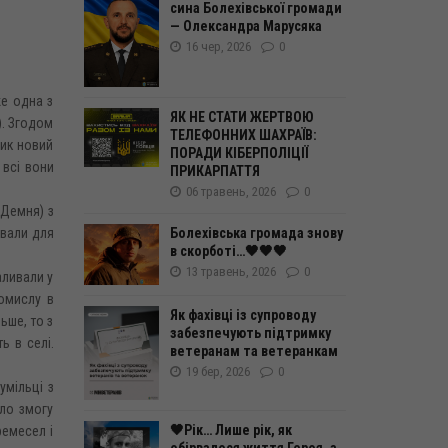
сина Болехівської громади
— Олександра Марусяка
16 чер, 2026
0
же одна з
ЯК НЕ СТАТИ ЖЕРТВОЮ
). Згодом
ТЕЛЕФОННИХ ШАХРАЇВ:
ник новий
ПОРАДИ КІБЕРПОЛІЦІЇ
 всі вони
ПРИКАРПАТТЯ
06 травень, 2026
0
 Демня) з
ували для
Болехівська громада знову
в скорботі…🖤🖤🖤
13 травень, 2026
0
аливали у
омислу в
Як фахівці із супроводу
ьше, то з
забезпечують підтримку
ь в селі.
ветеранам та ветеранкам
19 бер, 2026
0
умільці з
ало змогу
🖤Рік… Лише рік, як
ремесел і
обірвалося життя Героя, а