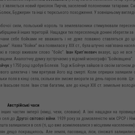
час з`являється новий присілок Пирчів, заселений полоненими татарами. С
 Болюк, Буджерин та інші є тюркського походження. У зовнішньому вигляді
робочої сили, польський король та землевласники стимулювали пересел
Самбірщини й інших територій. Нащадки тих переселенців донині зберегли за
сівчани себе бойками не вважають і не дуже поважно ставляться до ці
дьми". Назва “бойки” яка появилася у XIX ст., була штучно нав'язана насе
 які в говорі вживали слово "бойє".
Іван Крип'якевич
вказує, що не вся 
вщини. Аналогічну думку зустрічаємо у відомій монографії "Бойківщина".
ойчук
у 1750 році здобув Болехів. Тоді ж Бойчук зайшов із своїм загоном д
вого шляхтича і тим врятував його від смерті. Коли опришки залишили 
ки поля в кінці села, скільки він зможе виорати за день парою волів. Це 
ся Івасьове поле. Іван став багатим, але до кінця XIX ст. земельне володі
Австрійські часи
 інших частин імперії (німці, чехи, словаки). А їхні нащадки на прізвищ
в селі до
Другої світової війни
. 1939 року за домовленістю між СРСР і Н
решта залишилися в селі (ті, що вже асимілювалися з місцевим населенням)
ян дещо покращилось. Але земля, пасовища, ліси, сіножаті залишилися