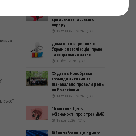
в, вул.
18 травня Україна вшановує
пам’ять жертв геноциду
кримськотатарського
народу
18 травень, 2026
0
новича
Домашні працівники в
Україні: легалізація, права
та соціальний захист
11 бер, 2026
0
🤝 Діти з Новобузької
громади активно та
ої
пізнавально провели день
на Болехівщині
14 травень, 2026
0
 міської
16 квітня - День
обізнаності про стрес 👤😓
16 кві, 2026
0
Війна забрала ще одного