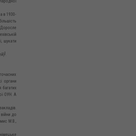
 Народної
а в 1930-
більшість
. Доросле
ехівській
ї, шукати
]
ей)
.
огочасних
кі органи
я багатих
ої ОУН. А
закладів.
 війни до
мис М.В.,
німецьке