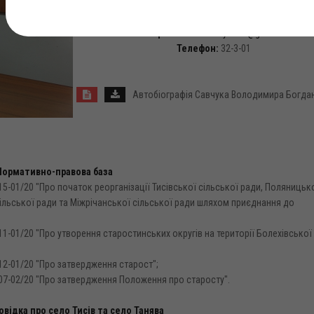
обл., Калуський район, Болехівська міська рада, с. Тисі
Грушевського, 70
Електронна пошта:
tysiv.sr@gmail.com
Телефон:
32-3-01
Автобіографія Савчука Володимира Богда
Нормативно-правова база
15-01/20 "Про початок реорганізації Тисівської сільської ради, Поляницьк
 сільської ради та Міжрічанської сільської ради шляхом приєднання до
11-01/20 "Про утворення старостинських округів на території Болехівської
12-01/20 "Про затвердження старост";
№07-02/20 "Про затвердження Положення про старосту".
овідка про село Тисів та село Танява