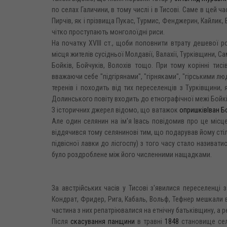
по селах Галичини, в тому числі і в Тисові. Саме в цей 
Пирчів, як і прізвища Пукас, Турмис, Фенджерин, Кайлик,
чітко проступають монголоїдні риси.
На початку XVIII ст., щоби поповнити втрату дешевої 
місця жителів сусідньої Молдавії, Валахії, Турківщини, 
Бойків, Бойчуків, Волохів тощо. При тому корінні ти
вважаючи себе "підгірянами", "гірняками", "гірськими лю
теренів і походить від тих переселенців з Турківщини,
Долинського повіту входить до етнографічної межі Бойкі
З історичних джерел відомо, що ватажок
опришків
Іван Б
Але один селянин на ім'я Івась повідомив про це місце
віддячився тому селянинові тим, що подарував йому стіль
підвісної лавки до лісгоспу) з того часу стало називати
було роздроблене між його численними нащадками.
За австрійських часів у Тисові з'явилися переселенці з
Кондрат, Фридер, Рига, Кабаль, Вольф, Тефнер мешкали 
частина з них репатріювалися на етнічну батьківщину, а 
Після
скасування панщини
в травні
1848
становище сел