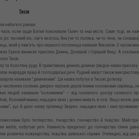
Тисів
или набагато раніше.
часи, коли орди Батия повоювали Галич та інші міста. Саме тоді, як ка
о ріс тисовий ліс, сім'я якогось Яна (чи то поляка, чи то чеха, чи словака
ірець, який у пам'ять про першого поселенця назвали Янковом. З часом ви
нках Сукелі виникли присілки Демня, Долішній і Горішній Кінці. А оскільки
село Тисів.
ропу та болотяну руду. В примітивних демнях-домнах (звідси назва присілку
ляли знаряддя праці й господарські речі. Рудний мазут також використов
талургів називали "демнянами". Ця назва побутує в Тисові дотепер.
з численних соляних джерел черпали дерев'яними коновками сирівець, н
Таких людей називали "коломиями" — від головного центру соляного пр
ові, Коломийчишині, нащадки яких і донині живуть в селі. Якщо везли дал
чами", що й дало назву прізвищу Зварич, нащадки яких і нині проживают
ремеслами було теслярство, токарство, гончарство й ткацтво. Майстри-
ли меблі, побутові речі. Наявність придатної до гончарства глини дав
ли розвитку кожухарства, ткацтва, шевської справи. Очевидно, від цих 