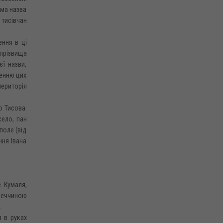
ама назва
 тисівчан
ення в ці
 прізвища
єї назви,
ленню цих
територія
о Тисова.
село, пан
поле (від
ння Івана
е Кумаля,
імеччиною
.
 в руках