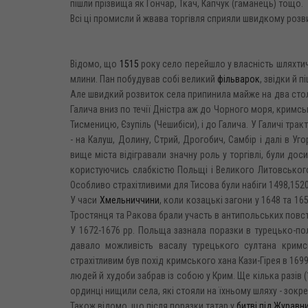
пішли прізвища як Гончар, Ткач, Капчук (гаманець) тощо.
Всі ці промисли й жвава торгівля сприяли швидкому розв
Відомо, що
1515
року село перейшло у власність шляхтич
млини. Пан побудував собі великий
фільварок
, звідки й 
Але швидкий розвиток села припинила майже на два століт
Галича вниз по течії Дністра аж до Чорного моря, кримсь
Тисменицю, Єзупіль (Чешибіси), і до Галича. У Галичі тра
- на Калуш, Долину, Стрий, Дрогобич, Самбір і далі в У
вище міста відігравали значну роль у торгівлі, були дос
користуючись слабкістю Польщі і Великого Литовського 
Особливо страхітливими для Тисова були набіги 1498,1520
У часи
Хмельниччини
, коли козацькі загони у 1648 та 1
Тростянця та Ракова брали участь в антипольських повс
У 1672-1676 pp. Польща зазнала поразки в турецько-по
давало можливість васалу турецького султана кримс
страхітливим був похід кримського хана Кази-Гірея в 1699
людей й худоби забрав із собою у Крим. Ще кілька разів 
ординці нищили села, які стояли на їхньому шляху - зокрем
Також відомо, що після поразки татар у
битві під Журавн