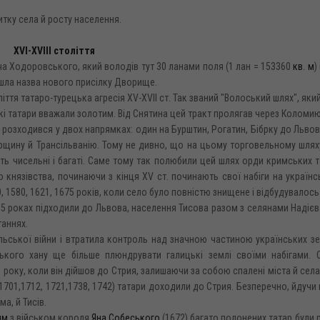
итку села й росту населення.
XVI-XVIII століття
а Ходоровського, який володів тут 30 ланами поля (1 лан = 153360
кв. м
)
пішла назва нового присілку Дворище.
тя татаро-турецька агресія XV-XVII ст. Так званий "Волоський шлях", який
кі татари вважали золотим. Від Снятина цей тракт пролягав через Коломию
кт розходився у двох напрямках: один на Бурштин, Рогатин, Бібрку до Львов
горщину й Трансільванію. Тому не дивно, що на цьому торговельному шлях
ить чисельні і багаті. Саме тому так полюбили цей шлях орди кримських та
князівства, починаючи з кінця XV ст. починають свої набіги на українсь
, 1580, 1621, 1675 років, коли село було повністю знищене і відбудувалось
655 роках підходили до Львова, населення Тисова разом з селянами Надієва
таннях.
льської війни і втратила контроль над значною частиною українських з
ького хану ще більше плюндрувати галицькі землі своїми набігами. 
 року, коли він дійшов до Стрия, залишаючи за собою спалені міста й села,
(1701,1712, 1721,1738, 1742) татари доходили до Стрия. Безперечно, йдучи 
а, й Тисів.
им
з військом короля
Яна Собеського
(1672) багато полонених татар були 