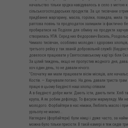
начальство тільки зрідка навідувалось в село з метою к
сільськогосподарських продуктів. За це тисівчани отрим
придбання маргарину, масла, горілки, повидла, мила та
раптова повінь та продподаток залишили їх фактично бе
пробиратися на Поділля для обміну на продукти харчув
створилась УПА. Серед них Федорович Василь, Роздольськи
Чимало тисівчан, особливо молодих і здорових хлопців,
третього рейху у так званій добровільній службі (баудінст
довелося працювати у Святославському кар'єрі біля Скол
За цілий тиждень, якщо не пропустив жодного дня, дава
хоч один день, то не давали нічого.
"Спочатку ми мали працювати вісім місяців, але началь
Костів. — Харчували погано. На день давали триста грам х
працю в цьому баудінсті наші хлопці співали:
А в баудінсті добре жити: Дають їсти, дають пити. Хліб т
крупа, А як робим дефіляду, То фасуєм мармуляду. Ми не 
молодого. Форбайтери в нас німаки, Люблять масло і при
урльопу не маємо...
Наглядачі (форбайтери) були німці і дуже часто, за на
можна було тільки присісти. В такій камері я теж сидів три