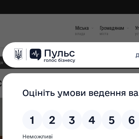
Міська
Громадянам
Уп
влада
міста
ус
ів
ський округ
Староста:
Савчук Володимир Богданович
Контактна інформація
Адреса для листування:
77220, Україна, Івано-Фран