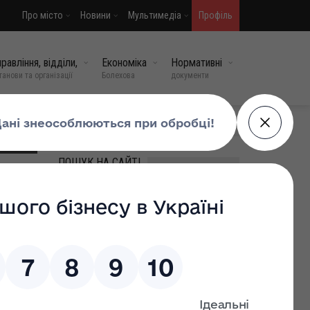
Про місто
Новини
Мультимедіа
Профіль
равління, відділи,
Економіка
Нормативні
танови та організації
Болехова
документи
МИ У СОЦМЕРЕЖАХ
ПОШУК НА САЙТІ
ВИПАДКОВІ НОВИНИ
🇺🇦 Болехівська громада
віддала останню шану
полеглому захиснику
Тарасу Домшину
ківська
15 травень, 2026
0