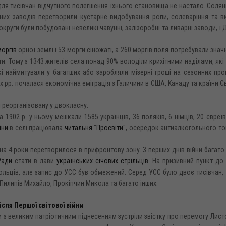
для тисівчан відчутного полегшення їхнього становища не настало. Соляні
них заводів перетворили кустарне видобування ропи, солеваріння та в
круги були побудовані невеликі чавунні, залізоробні та ливарні заводи, і 
моргів
орної землі і 53 морги сіножаті, а 260 моргів поля потребували значн
и. Тому з 1343 жителів села понад 90% володіли крихітними наділами, які
кі наймитували у багатших або заробляли мізерні гроші на сезонних пр
х рр. почалася економічна еміграція з Галичини в США, Канаду та країни Є
і реорганізовану у двокласну.
1902 р. у ньому мешкали 1585 українців, 36 поляків, 6 німців, 20 євреїв
йни
в селі працювала
читальня
"
Просвіти
", осередок антиалкогольного т
а 4 роки перетворилося в прифронтову зону. З перших днів війни багат
Ради
стати в лави
українських січових стрільців
. На призивний пункт до
льців, але запис до УСС був обмежений. Серед УСС було двоє тисівчан,
Пилипів Михайло, Прокіпчин Микола та багато інших.
ісля Першої світової війни
ни з великим патріотичним піднесенням зустріли звістку про перемогу Лис