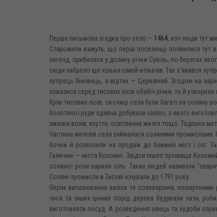
Перша письмова згадка про село —
1464
, хоч люди тут ж
Старожили кажуть, що перші поселенці появилися тут в 
легенд, прибилася у долину річки Сукіль, по берегах яког
сюди забрело ще кілька сімей-втікачів. Так з'явився хут
хутірець Янківець, а відтак — Церківний. Згодом на зарі
ховалися серед тисових лісів обабіч річки, то й утворили 
Крім тисових лісів, околиці села були багаті на соляну 
болотяної руди здавна добували залізо, з якого виготов
змазки возів, взуття, освітлення жител тощо. Тодішніх ме
Частина жителів села займалася соляними промислами. І
бочки й розвозили на продаж до ближніх міст і сіл. 
Галичині — міста Коломиї. Звідси пішло прізвище Коломий
соляної ропи варили сіль. Таких людей називали "звари
Соляні промисли в Тисові існували до 1791 року.
Окрім випалювання заліза та солеваріння, поширеними 
тиса та інших цінних порід дерева будували хати, роби
виготовляти посуд. А розведення овець та худоби сприя