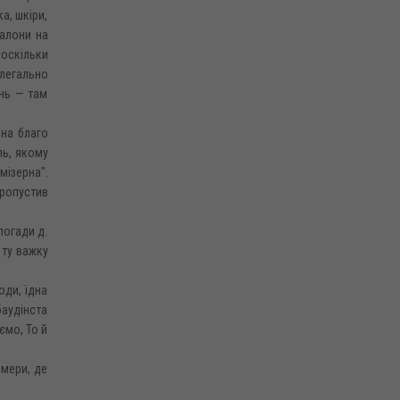
а, шкіри,
талони на
 оскільки
елегально
инь — там
 на благо
ль, якому
мізерна".
пропустив
погади д.
 ту важку
оди, їдна
баудінста
ємо, То й
амери, де