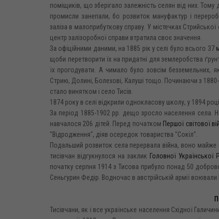
поміщиків, що зберігало залежність селян від них. Тому 
промисли занепали, бо розвиток мануфактур і перероб
заліза в малоприбуткову справу. У містечках Стрийської о
центр залізоробної справи втратила своє значення.
За офіційними даними, на 1885 рік у селі було всього 37
щоби перетворити їх на придатні для землеробства ґрунт
їх прогодувати. А чимало було зовсім безземельних, я
Стрию, Долині, Болехові, Калуші тощо. Починаючи з 1880-
стало винятком і село Тисів.
1874 року в селі відкрили однокласову школу, у 1894 роц
За період 1885-1902 pp. дещо зросло населення села. На 
навчалося 206 дітей. Перед початком
Першої світової ві
"Відродження", діяв осередок товариства "Сокіл".
Подальший розвиток села перервала війна, воно майже н
тисівчан відгукнулося на заклик
Головної Української 
початку серпня 1914 з Тисова прибуло понад 50 доброво
Сеньгурин Федір. Водночас в австрійській армії воювали 
П
Тисівчани, як і все українське населення Східної Галичи