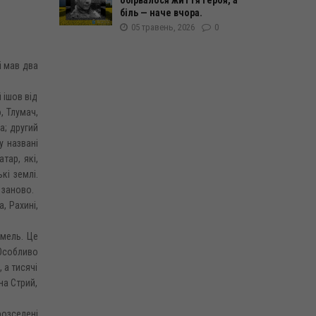
біль — наче вчора.
05 травень, 2026
0
 і мав два
 ішов від
, Тлумач,
а; другий
у названі
тар, які,
кі землі.
 заново.
, Рахині,
емель. Це
Особливо
 а тисячі
на Стрий,
розселені