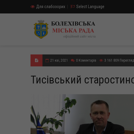
Для слабозорих
|
Select Language
21 кві, 2021
0
Коментарів
3 161 809
Перегляд
Тисівський старостин