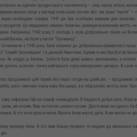
онтролю за здачею продуктового контингенту — сіна, зерна, м'яса, молок
ували мізерні гроші у вигляді польських злотих або так звані "пунти" — 
 інших необхідних товарів. 1941 рік був особливо важким для тисівчан,
з продуктів. Це змушувало немало тисівчан, ризикуючи власним життя, н
ання. Наприкінці 1942 року 5 хлопців з села добровільно пішли на Вол
й Василь, які були у загоні "Сіроманці".
 починаючи з 1943 року були залунені до добровільно-примусової праці
і) "Службі батьківщині" і в далекій Німеччині. Одним із них був Костів Васи
е. Як згадує д. Василь, "робота була дуже важка і виснажлива, а оплата 
ли десять золотих і пачку найгіршого сорту махоркових цигарок. А коли 
ство продовжило цей термін без нашої згоди на цілий рік, — продовжив с
ліба, рано і ввечері чорну каву без цукру, а в обід кохлю якоїсь зупи. Про
а каву зафасуєм Тай на гохшіф помандруєм. В баудінсті добра зупа: Літра в
орем, ані косим, Лиш на плечах цемент носим. Двісті міхів на одного На 
смаки, А хто хоче урльоп мати, Мусить йому масло дати. А ми масло не да
йменшу провину били. А хто мав більшу провину то кидали до маленької к
 дні.