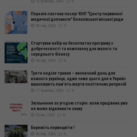
13 травень, 2026
0
Перелік платних послуг КНП "Центр первинної
медичної допомоги" Болехівської міської ради
04 чер, 2026
0
Стартував набір на безоплатну програму з
доброчесності та комплаєну для малого та
середнього бізнесу
06 сер, 2026
0
Третя неділя травня – визначний день для
кожного українця, адже саме цього дня в Україні
вшановують пам’ять жертв політичних репресій
17 травень, 2026
0
Звільнення за угодою сторін: коли працівник уже
не може відкликати заяву
20 кві, 2026
0
Бережіть первоцвіти !
06 бер, 2026
0