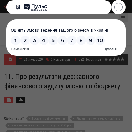
Для слабозорих
|
Select Language
26 лют, 2020
0
Коментарів
582
Перегляди
11. Про результати державного
фінансового аудиту міського бюджету
Категорії
Нормативні документи
Рішення виконавчого комітету
Рішення виконавчого комітету за 2020 рік