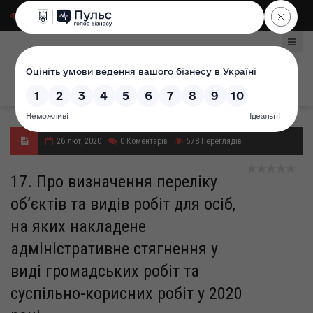
Для слабозорих
|
Select Language
26 лют, 2020
0
Коментарів
578
Переглядів
17. Про визначення переліку
об’єктів та видів робіт для осіб,
на яких накладене
адміністративне стягнення у
виді громадських робіт та
суспільно-корисних робіт у 2020