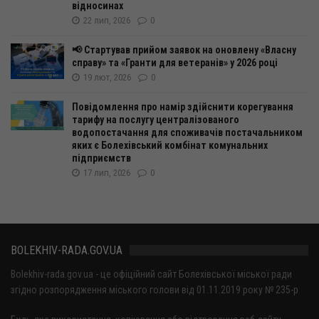
відносинах
22 лип, 2026
0
📢 Стартував прийом заявок на оновлену «Власну
справу» та «Гранти для ветеранів» у 2026 році
19 лют, 2026
0
Повідомлення про намір здійснити корегування
тарифу на послугу централізованого
водопостачання для споживачів постачальником
яких є Болехівський комбінат комунальних
підприємств
17 лип, 2026
0
BOLEKHIV-RADA.GOV.UA
Bolekhiv-rada.gov.ua - це офіційний сайт Болехівської міської ради
згідно розпорядження міського голови від 01.11.2019 року № 235-р