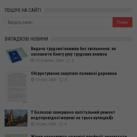
ПОШУК НА САЙТІ
ВИПАДКОВІ НОВИНИ
Видача трудової книжки без звільнення: як
заповнити Книгу руху трудових книжок
13 травень, 2026
0
Обгрунтування закупівлі паливної деревини
13 лют, 2026
0
У Болехові завершено капітальний ремонт
водопровідної мережі на трьох вулицях👍
20 лип, 2026
0
Жінки опановують чоловічі професії: результати