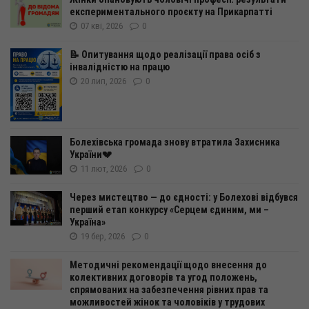
експериментального проєкту на Прикарпатті
07 кві, 2026
0
📝 Опитування щодо реалізації права осіб з
інвалідністю на працю
20 лип, 2026
0
Болехівська громада знову втратила Захисника
України💔
11 лют, 2026
0
Через мистецтво — до єдності: у Болехові відбувся
перший етап конкурсу «Серцем єдиним, ми –
Україна»
19 бер, 2026
0
Методичні рекомендації щодо внесення до
колективних договорів та угод положень,
спрямованих на забезпечення рівних прав та
можливостей жінок та чоловіків у трудових