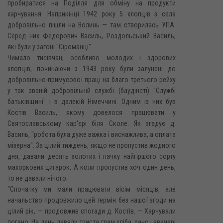
пробиратися на Поділля для обміну на продукти
харчування. Наприкінці 1942 року 5 хлопців з села
добровільно пішли на Волинь — там створилась УПА.
Серед них Федорович Василь, Роздольський Василь,
які були у загоні "Сіроманці".
Чимало тисівчан, особливо молодих і здорових
хлопців, починаючи з 1943 року були залунені до
добровільно-примусової праці на благо третього рейху
у так званій добровільній службі (баудінсті) "Службі
батьківщині" і в далекій Німеччині. Одним із них був
Костів Василь, якому довелося працювати у
Святославському кар'єрі біля Сколе. Як згадує д.
Василь, "робота була дуже важка і виснажлива, а оплата
мізерна". За цілий тиждень, якщо не пропустив жодного
дня, давали десять золотих і пачку найгіршого сорту
махоркових цигарок. А коли пропустив хоч один день,
то не давали нічого.
"Спочатку ми мали працювати вісім місяців, але
начальство продовжило цей термін без нашої згоди на
цілий рік, — продовжив спогади д. Костів. — Харчували
погано. На день давали триста грам хліба, рано і ввечері