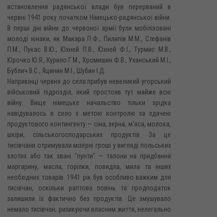
встановлення радянської влади був перерваний в
червні 1941 року початком Німецько-радянської війни.
В перші дні війни до червоної армії були мобілізовані
молоді юнаки, як Макара П.Ф., Пилипів М.М., Стефанів
П.М., Пукас В.Ю., Юхней П.В., Юхней Ф.І., Турмис М.В.,
Юрочко Ю.Я., Курило Г.М., Хромишин Ф.В., Уханський М.І.,
Бублич B.C., Яцинин М.І., Шубин І.Д.
Наприкінці червня до села прибув невеликий угорський
військовий підрозділ, який простояв тут майже всю
війну. Вище німецьке начальство тільки зрідка
навідувалось в село з метою контролю за здачею
продуктового контингенту — сіна, зерна, м'яса, молока,
шкіри, сільськогосподарських продуктів. За це
тисівчани отримували мізерні гроші у вигляді польських
злотих або так звані "пунти" — талони на придбання
маргарину, масла, горілки, повидла, мила та інших
необхідних товарів. 1941 рік був особливо важким для
тисівчан, оскільки раптова повінь та продподаток
залишили їх фактично без продуктів. Це змушувало
немало тисівчан, ризикуючи власним життя, нелегально