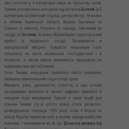
свої початки в 4 кілометрах вище на гірському пасмі.
Танява розташована неподалік від містечка
Болехів
(в 5
кілометрах на північний схід від центру міста), та межує
з селами Львівської області: Верхня Луковиця та
Горішнє (з півночі), Розгірче (із заходу), Смоляний (зі
сходу) та
Тисовим
, на Івано-Франківщині через гірський
хребет (з південного сходу). Проживаючи в
передгірській місцині, більшість мешканців села
працюють на своїх селянських господарствах і в
лісництві, а також мають можливість працювати на
підприємствах міста Болехів.
Село Танява, впродовж тривалого свого існування,
залишило визначальний слід в історії краю.
Минають роки, десятиліття, століття, а пані Історія
продовжуює витягати зі своєго куфрика призабуті й
невідомі події минувшини. Однією з таких подій для
сільчан Таняви (та й цілого краю) стала десантно-
розвідувальна операція 1950 року, коли 4 борців за
вільну Україну принесли себе в жертву заради майбутніх
поколінь. І незважаючи на те, що
Десантна вилазка під