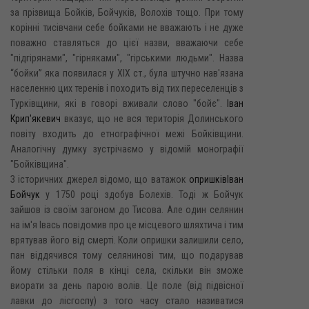
за прізвища Бойків, Бойчуків, Волохів тощо. При тому
корінні тисівчани себе бойками не вважають і не дуже
поважно ставляться до цієї назви, вважаючи себе
"підгірянами", "гірняками", "гірськими людьми". Назва
“бойки” яка появилася у XIX ст., була штучно нав'язана
населенню цих теренів і походить від тих переселенців з
Турківщини, які в говорі вживали слово "бойє".
Іван
Крип'якевич
вказує, що не вся територія Долинського
повіту входить до етнографічної межі Бойківщини.
Аналогічну думку зустрічаємо у відомій монографії
"Бойківщина".
З історичних джерел відомо, що ватажок
опришків
Іван
Бойчук
у 1750 році здобув Болехів. Тоді ж Бойчук
зайшов із своїм загоном до Тисова. Але один селянин
на ім'я Івась повідомив про це місцевого шляхтича і тим
врятував його від смерті. Коли опришки залишили село,
пан віддячився тому селянинові тим, що подарував
йому стільки поля в кінці села, скільки він зможе
виорати за день парою волів. Це поле (від підвісної
лавки до лісгоспу) з того часу стало називатися