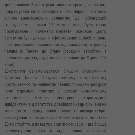
доправляючи його в різні місцини краю і, частково,
покращували своє становище. Так, перед І світовою
війною малоземельне селянство, де найбагатший
господар мав тільки 12 морґів поля, було гарно
розбудоване і починало оживати: основою цього
багатства були доходи зі сформованих артілей, з праці
на болехівських промислових підприємствах, з довозу
палива із Таняви до Стрия (середній заробіток з
перевозу одної підводи палива з Таняви до Стрия – 15
крон).
20-століття ознаменувалося більшим економічним
зростом Таняви. Завдяки своєму географічному
розташуванню та наявністю певних природніх ресурсів
село отримало поштовх в своєму економічному
становленню. Нажаль повноцінно скористатися
дивідентами від багатства довкіллля і надр сільчани не
мали змоги: спершу паничі поляки та лихварі гебреї
визискували їх і не залишали майже нічого на початках
20-го століття, а потім уже совіти-комісари — ще більше
експлуатували селян та надра Таняви, залишивши