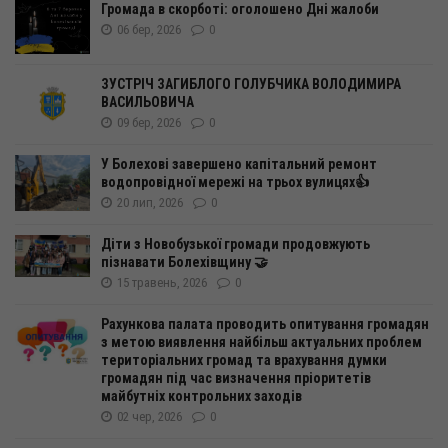
Громада в скорботі: оголошено Дні жалоби
06 бер, 2026
0
ЗУСТРІЧ ЗАГИБЛОГО ГОЛУБЧИКА ВОЛОДИМИРА
ВАСИЛЬОВИЧА
09 бер, 2026
0
У Болехові завершено капітальний ремонт
водопровідної мережі на трьох вулицях👍
20 лип, 2026
0
Діти з Новобузької громади продовжують
пізнавати Болехівщину 🤝
15 травень, 2026
0
Рахункова палата проводить опитування громадян
з метою виявлення найбільш актуальних проблем
територіальних громад та врахування думки
громадян під час визначення пріоритетів
майбутніх контрольних заходів
02 чер, 2026
0