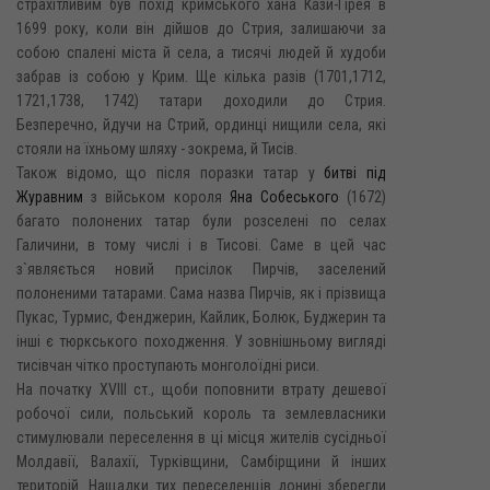
страхітливим був похід кримського хана Кази-Гірея в
1699 року, коли він дійшов до Стрия, залишаючи за
собою спалені міста й села, а тисячі людей й худоби
забрав із собою у Крим. Ще кілька разів (1701,1712,
1721,1738, 1742) татари доходили до Стрия.
Безперечно, йдучи на Стрий, ординці нищили села, які
стояли на їхньому шляху - зокрема, й Тисів.
Також відомо, що після поразки татар у
битві під
Журавним
з військом короля
Яна Собеського
(1672)
багато полонених татар були розселені по селах
Галичини, в тому числі і в Тисові. Саме в цей час
з`являється новий присілок Пирчів, заселений
полоненими татарами. Сама назва Пирчів, як і прізвища
Пукас, Турмис, Фенджерин, Кайлик, Болюк, Буджерин та
інші є тюркського походження. У зовнішньому вигляді
тисівчан чітко проступають монголоїдні риси.
На початку XVIII ст., щоби поповнити втрату дешевої
робочої сили, польський король та землевласники
стимулювали переселення в ці місця жителів сусідньої
Молдавії, Валахії, Турківщини, Самбірщини й інших
територій. Нащадки тих переселенців донині зберегли