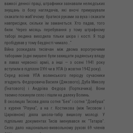
важкої денної праці, штрафники зазнавали нелюдських
знущань із боку наглядачів, які вночі примушували
скакати по-жаб'ячому: братися руками за вуха і скакати
навприсідки, скільки їм заманеться. Хто падав, того
били. Через місяць перебування у тому штрафному
таборі людина виходила тільки шкіра і кості. Я тоді
пробідував у тому баудінсті чимало..."
Війна розкидала тисівчан між двома ворогуючими
таборами (одні змушені були захищати радянську владу
в лавах червоної армії, а інші — з осені 1941 року
вступили в підпілля ОУН чи в УПА (з жовтня 1942 року).
Серед воїнів УПА волинського періоду сучасники
згадують Федоровича Василя (Дякового), Дуба Миколу
(Гнатового) і Андріїва Федора (Порткачика). Вони
таємно покинули село і пішли на далеку Волинь.
В околицях Тисова діяла сотня "Бея" і сотня "Довбуша"
з куреня "Різуна", а на г. Костикова (між Тисовом і
Царківною) діяла школа-табір вишколу молоді. У
підпільних документах Тисів іменувався як "Татарів".
Село дало національно-визвольному рухові 69 членів