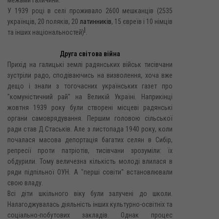
У 1939 році в селі проживало 2600 мешканців (2535
українців, 20 поляків, 20
латинників
, 15 євреїв і 10 німців
]
та інших національностей)
.
Друга світова війна
Прихід на галицькі землі радянських військ тисівчани
зустріли радо, сподіваючись на визволення, хоча вже
дещо і знали з тогочасних українських газет про
"комуністичний рай" на Великій Україні. Наприкінці
жовтня 1939 року були створені місцеві радянські
органи самоврядування. Першим головою сільської
ради став Д.Стаськів. Але з листопада 1940 року, коли
почалася масова депортація багатих селян в Сибір,
репресії проти патріотів, тисівчани зрозуміли: їх
обдурили. Тому величезна кількість молоді влилася в
ряди підпільної ОУН. А "перші совіти" встановлювали
свою владу.
Всі діти шкільного віку були залучені до школи.
Налагоджувалась діяльність інших культурно-освітніх та
соціально-побутових закладів. Однак процес