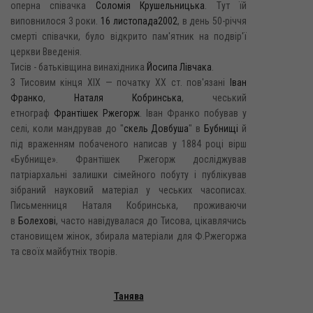
оперна співачка
Соломія Крушельницька
. Тут їй
виповнилося 3 роки.
16 листопада
2002
, в день 50-річчя
смерті співачки, було відкрито пам'ятник на подвір'ї
церкви Введенія.
Тисів - батьківщина винахідника
Йосипа Лівчака
.
З Тисовим кінця XIX — початку XX ст. пов'язані
Іван
Франко
,
Наталя Кобринська
, чеський
етнограф
Франтішек Ржегорж
. Іван Франко побував у
селі, коли мандрував до "
скель Довбуша
" в
Бубнищі
й
під враженням побаченого написав у 1884 році вірш
«Бубнище». Франтішек Ржегорж досліджував
патріархальні залишки сімейного побуту і публікував
зібраний науковий матеріал у чеських часописах.
Письменниця Наталя Кобринська, проживаючи
в
Болехові
, часто навідувалася до Тисова, цікавлячись
становищем жінок, збирала матеріали для Ф.Ржегоржа
та своїх майбутніх творів.
Танява