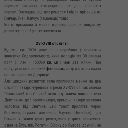
сприяли розвитку кожухарства, ткацтва, шевської
справи. Очевидно, від цих ремесел і пішли прізвища як
Гончар, Ткач, Капчук (гаманець) тощо.
Всі ці промисли й жвава торгівля сприяли швидкому
розвитку села й росту населення.
XVI-XVIII століття
Відомо, що
1515
року село перейшло у власність
шляхтича Ходоровського, який володів тут 30 ланами
поля (1 лан = 153360
кв. м
) і мав два млини. Пан
побудував собі великий
фільварок
, звідки й пішла назва
нового присілку Дворище.
Але швидкий розвиток села припинила майже на два
століття татаро-турецька агресія XV-XVII ст. Так званий
"Волоський шлях", який ішов від Галича вниз по течії
Дністра аж до Чорного моря, кримські татари вважали
золотим. Від Снятина цей тракт пролягав через
Коломию, Тлумач, Тисменицю, Єзупіль (Чешибіси), і до
Галича. У Галичі тракт розходився у двох напрямках:
один на Бурштин, Рогатин, Бібрку до Львова; другий - на