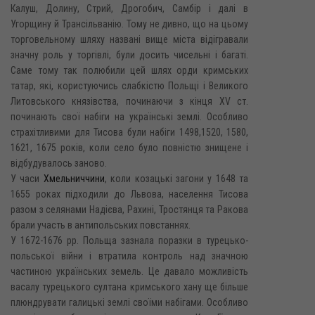
Калуш, Долину, Стрий, Дрогобич, Самбір і далі в
Угорщину й Трансільванію. Тому не дивно, що на цьому
торговельному шляху названі вище міста відігравали
значну роль у торгівлі, були досить чисельні і багаті.
Саме тому так полюбили цей шлях орди кримських
татар, які, користуючись слабкістю Польщі і Великого
Литовського князівства, починаючи з кінця XV ст.
починають свої набіги на українські землі. Особливо
страхітливими для Тисова були набіги 1498,1520, 1580,
1621, 1675 років, коли село було повністю знищене і
відбудувалось заново.
У часи
Хмельниччини
, коли козацькі загони у 1648 та
1655 роках підходили до Львова, населення Тисова
разом з селянами Надієва, Рахині, Тростянця та Ракова
брали участь в антипольських повстаннях.
У 1672-1676 pp. Польща зазнала поразки в турецько-
польської війни і втратила контроль над значною
частиною українських земель. Це давало можливість
васалу турецького султана кримського хану ще більше
плюндрувати галицькі землі своїми набігами. Особливо