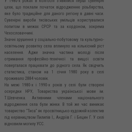
У 1980-х роках в колгоспі з'явилися перші сувенірні
цехи, що поклали початок відродженню різьбярства,
яке було традиційне для даного регіону в давні часи.
Сувенірні вироби тисівських умільців користувалися
попитом в межах СPCP та за кордоном, зокрема
Чехословаччині.
Значні зрушення у соціально-побутовому та культурно-
освітньому розвитку села вплинуло на кількісний ріст
населення. Адже значна частина молоді після
отримання професійно-технічної та вищої освіти
поверталася працювати до рідного села. Як свідчить
статистика, станом на 1 січня 1980 року в селі
проживало 2884 чоловік.
На межі 1980-х і 1990-х років у селі були створені
осередки НРУ, Товариства української мови ім.
Т.Шевченка. Активними членами національного
відродження села були жінки. В той же час виникає
товариство "Тиса" як просвітницько-художній колектив
під керівництвом Пилипів І., Андріїв Г. і Бецин Г. У селі
відновили могилу УСС.