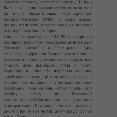
звістку про перемогу Листопадової революції 1918 p. y
Львові та утворення на українських землях, що входили
до складу Австро-Угорщини Західноукраїнської
Народної Республіки (ЗУНР). На захист молодої
держави стали тисячі молодих юнаків, які влилися в
ряди Української Галицької армії.
В період польської окупації 1919-1939 pp., попри тиск
окупаційної влади, у селі продовжував діяти осередки
"Просвіти", "Сокола", а в 1930-ті роки - "
Лугу
",
функціонувала українська 3-класова школа. Навчання
було важким, оскільки дошкуляли злидні і бідність. Тому
більшість дітей, навчившись читати й писати,
подавались в найми або підробляли сезонними
заробітками на регуляції річки та лісоповалі. Доросле
населення теж перебивалося в більшості сезонними
заробітками, і лише незначна частина тисівчан мала
постійну роботу на Болехівській
солsavchukvolodya17@ukr.netеварні та Долинських
нафтопромислах. Матеріальні нестатки змушували
декого з них, як і за Австрії, шукати кращої долі за
межами Галичини.