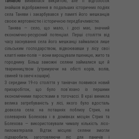
Танявою
виявилася викритою, але її відголосок
знайшов відображення в подальших історичних подіях
села Таняви і закарбувався у памяті його мешканців
своєю жертовністю і історичною передбачливістю.
Танява — село, що мало, і досі має, значний
економічно-ресурсний потенціал. Перші століття від
часу заснування села його мешканці займалися лише
сільським господарством, відвоювавши у лісу свої
клапті ниви-полів — вони вирощували пшеницю, жито та
городнину. Більш заможні селяни займалися ще й
тваринництвом (утримуючи на обісті корів, волів,
свиней та овечі кошари).
З середини 19-го століття у танівчан появився новий
призаробіток, що було пов`язано із першими
економічними паростками в тогочассі. В краї виникла
велика затребуваність у лісі, якого було вдосталь
довкола села: на поташнях поблизу Стрия, на
солеварнях Болехова і в домівках місцян Стрия та
Болехова — використовували чималу кількість лісо-
пиломатеріалів. Відтак місцеві селяни змогли
підзаробити, заготовляючи ліс для паничів і