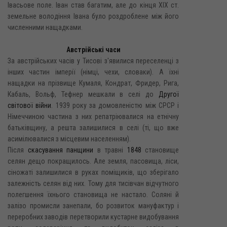
Івасьове поле. Іван став багатим, але до кінця XIX ст.
земельне володіння Івана було роздроблене між його
численними нащадками.
Австрійські часи
За австрійських часів у Тисові з'явилися переселенці з
інших частин імперії (німці, чехи, словаки). А їхні
нащадки на прізвище Кумаля, Кондрат, Фридер, Рига,
Кабаль, Вольф, Тефнер мешкали в селі до
Другої
світової війни
. 1939 року за домовленістю між СРСР і
Німеччиною частина з них репатріювалися на етнічну
батьківщину, а решта залишилися в селі (ті, що вже
асимілювалися з місцевим населенням).
Після
скасування панщини
в травні
1848
становище
селян дещо покращилось. Але земля, пасовища, ліси,
сіножаті залишилися в руках поміщиків, що зберігало
залежність селян від них. Тому для тисівчан відчутного
полегшення їхнього становища не настало. Соляні й
залізо промисли занепали, бо розвиток мануфактур і
переробних заводів перетворили кустарне видобування