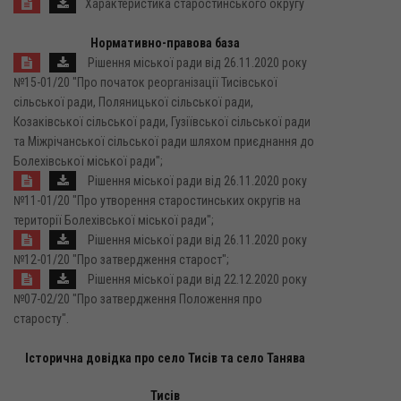
Характеристика старостинського округу
Нормативно-правова база
Рішення міської ради від 26.11.2020 року
№15-01/20 "Про початок реорганізації Тисівської
сільської ради, Поляницької сільської ради,
Козаківської сільської ради, Гузіївської сільської ради
та Міжрічанської сільської ради шляхом приєднання до
Болехівської міської ради";
Рішення міської ради від 26.11.2020 року
№11-01/20 "Про утворення старостинських округів на
території Болехівської міської ради";
Рішення міської ради від 26.11.2020 року
№12-01/20 "Про затвердження старост";
Рішення міської ради від 22.12.2020 року
№07-02/20 "Про затвердження Положення про
старосту".
Історична довідка про село Тисів та село Танява
Тисів