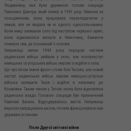
Людвиківну, яка була дружиною голови сільради
Павелика Дмитра, який помер в 1941 році. Німкеня за
походженням, вона працювала перекладачкою у
німців, але не видала їм ні одного односельчанина.
Коли німці залишили село під наступом червоної армії,
вона відмовилася виїхати в Німеччину, бажаючи
померти там, де похований її чоловік.
Наприкінці липня 1944 року передові частини
радянських військ увійшли у село, але контрнаступ
німецьких та угорських військ змусив їх відійти з села.
Ще протягом тижня фронт стояв біля Тисова, але новий
наступ радянських військ змусив німецько-угорські
війська залишити Тисів і відійти в напрямку до
Козаківки. Таким чином у Тисові знову була відновлена
радянська влада. Головою сільради був призначений
Павелик Василь. Відроджувалось життя. Наприкінці
вересня запрацювала школа, почали функціонувати інші
державні установи.
Після Другої світової війни