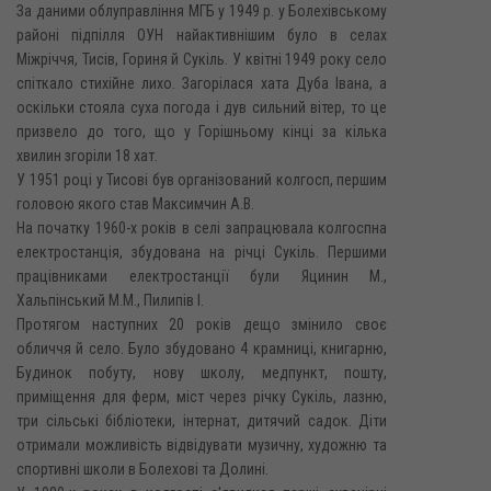
За даними облуправління МГБ у 1949 р. у Болехівському
районі підпілля ОУН найактивнішим було в селах
Міжріччя, Тисів, Гориня й Сукіль. У квітні 1949 року село
спіткало стихійне лихо. Загорілася хата Дуба Івана, а
оскільки стояла суха погода і дув сильний вітер, то це
призвело до того, що у Горішньому кінці за кілька
хвилин згоріли 18 хат.
У 1951 році у Тисові був організований колгосп, першим
головою якого став Максимчин A.B.
На початку 1960-х років в селі запрацювала колгоспна
електростанція, збудована на річці Сукіль. Першими
працівниками електростанції були Яцинин М.,
Хальпінський М.М., Пилипів І.
Протягом наступних 20 років дещо змінило своє
обличчя й село. Було збудовано 4 крамниці, книгарню,
Будинок побуту, нову школу, медпункт, пошту,
приміщення для ферм, міст через річку Сукіль, лазню,
три сільські бібліотеки, інтернат, дитячий садок. Діти
отримали можливість відвідувати музичну, художню та
спортивні школи в Болехові та Долині.