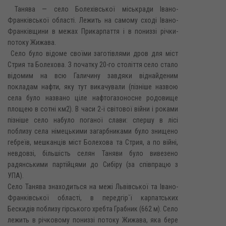
Танява — село Болехівської міськради Івано-
Франківської області. Лежить на самому сході Івано-
Франківщини в межах Прикарпаття і в пониззі річки-
потоку Жижава.
Село було відоме своїми заготівлями дров для міст
Стрия та Болехова. З початку 20-го століття село стало
відомим на всю Галичину завдяки віднайденим
покладам нафти, яку тут викачували (пізніше назвою
села було названо ціле нафтогазоносне родовище
площею в сотні км2). В часи 2-ї світової війни і роками
пізніше село набуло поганої слави: спершу в лісі
поблизу села німецькими загарбниками було знищено
гебреїв, мешканців міст Болехова та Стрия, а по війні,
невдовзі, більшість селян Таняви було вивезено
радянськими партійцями до Сибіру (за співпрацю з
УПА).
Село Танява знаходиться на межі Львівської та Івано-
Франківської області, в передгір`ї карпатських
Бескидів поблизу гірського хребта Грабник (662 м). Село
лежить в річковому пониззі потоку Жижава, яка бере