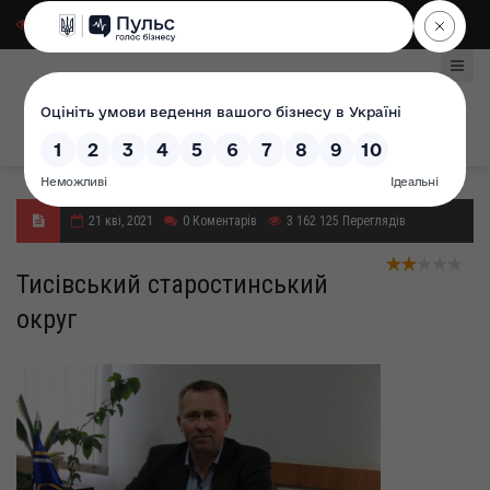
Для слабозорих
|
Select Language
21 кві, 2021
0
Коментарів
3 162 125
Переглядів
Тисівський старостинський
округ