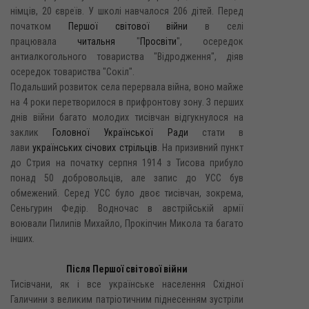
німців, 20 євреїв. У школі навчалося 206 дітей. Перед
початком
Першої світової війни
в селі
працювала
читальня
"
Просвіти
", осередок
антиалкогольного товариства "Відродження", діяв
осередок товариства "Сокіл".
Подальший розвиток села перервала війна, воно майже
на 4 роки перетворилося в прифронтову зону. З перших
днів війни багато молодих тисівчан відгукнулося на
заклик
Головної Української Ради
стати в
лави
українських січових стрільців
. На призивний пункт
до Стрия на початку серпня 1914 з Тисова прибуло
понад 50 добровольців, але запис до УСС був
обмежений. Серед УСС було двоє тисівчан, зокрема,
Сеньгурин Федір. Водночас в австрійській армії
воювали Пилипів Михайло, Прокіпчин Микола та багато
інших.
Після Першої світової війни
Тисівчани, як і все українське населення Східної
Галичини з великим патріотичним піднесенням зустріли