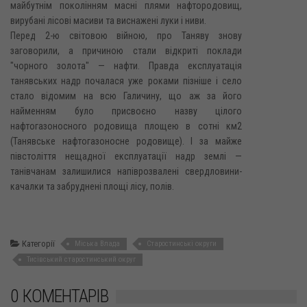
майбутнім поколінням масні плями нафтородовищ,
вирубані лісові масиви та виснажені луки і ниви.
Перед 2-ю світовою війною, про Таняву знову
заговорили, а причиною стали відкриті поклади
"чорного золота" — нафти. Правда експлуатація
танявських надр почалася уже роками пізніше і село
стало відомим на всю Галичину, що аж за його
найменням було присвоєно назву цілого
нафтогазоносного родовища площею в сотні км2
(Танявське нафтогазоносне родовище). І за майже
півстоліття нещадної експлуатації надр землі —
танівчанам залишилися напіврозвалені свердловини-
качалки та забруднені площі лісу, полів.
Категорії
Міська Влада
Старостинські округи
Тисівський старостинський округ
0 КОМЕНТАРІВ