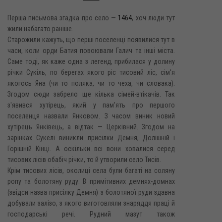
Перша письмова згадка про село —
1464
, хоч люди тут
жили набагато раніше.
Старожили кажуть, що перші поселенці появилися тут в
часи, коли орди Батия повоювали Галич та інші міста.
Саме тоді, як каже одна з легенд, прибилася у долину
річки Сукіль, по берегах якого ріс тисовий ліс, сім'я
якогось Яна (чи то поляка, чи то чеха, чи словака).
Згодом сюди забрело ще кілька сімей-втікачів. Так
з'явився хутірець, який у пам'ять про першого
поселенця назвали Янковом. З часом виник новий
хутірець Янківець, а відтак — Церківний. Згодом на
зарінках Сукелі виникли присілки Демня, Долішній і
Горішній Кінці. А оскільки всі вони ховалися серед
тисових лісів обабіч річки, то й утворили село Тисів.
Крім тисових лісів, околиці села були багаті на соляну
ропу та болотяну руду. В примітивних демнях-домнах
(звідси назва присілку Демня) з болотяної руди здавна
добували залізо, з якого виготовляли знаряддя праці й
господарські речі. Рудний мазут також