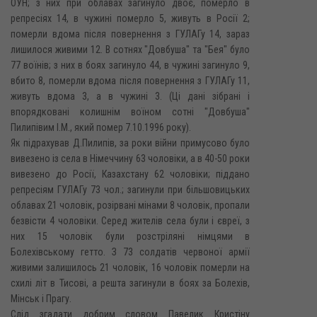
ОУН; з них при облавах загинуло двоє, померло в
репресіях 14, в чужині померло 5, живуть в Росії 2;
померли вдома після повернення з ГУЛАГу 14, зараз
лишилося живими 12. В сотнях "Довбуша" та "Бея" було
77 воїнів; з них в боях загинуло 44, в чужині загинуло 9,
вбито 8, померли вдома після повернення з ГУЛАГу 11,
живуть вдома 3, а в чужині 3. (Ці дані зібрані і
впорядковані колишнім воїном сотні "Довбуша"
Пилипівим І.М., який помер 7.10.1996 року).
Як підрахував Д.Пилипів, за роки війни примусово було
вивезено із села в Німеччину 63 чоловіки, а в 40-50 роки
вивезено до Росії, Казахстану 62 чоловіки; піддано
репресіям ГУЛАГу 73 чол.; загинули при більшовицьких
облавах 21 чоловік, розірвані мінами 8 чоловік, пропали
безвісти 4 чоловіки. Серед жителів села були і євреї, з
них 15 чоловік були розстріляні німцями в
Болехівському гетто. З 73 солдатів червоної армії
живими залишилось 21 чоловік, 16 чоловік померли на
схилі літ в Тисові, а решта загинули в боях за Болехів,
Мінськ і Прагу.
Слід згадати добрим словом Павелик Кристіну