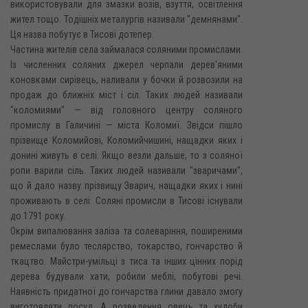
використовували для змазки возів, взуття, освітлення
жител тощо. Тодішніх металургів називали "демнянами".
Ця назва побутує в Тисові дотепер.
Частина жителів села займалася соляними промислами.
Із численних соляних джерел черпали дерев'яними
коновками сирівець, наливали у бочки й розвозили на
продаж до ближніх міст і сіл. Таких людей називали
"коломиями" — від головного центру соляного
промислу в Галичині — міста Коломиї. Звідси пішло
прізвище Коломийові, Коломийчишині, нащадки яких і
донині живуть в селі. Якщо везли дальше, то з соляної
ропи варили сіль. Таких людей називали "зваричами",
що й дало назву прізвищу Зварич, нащадки яких і нині
проживають в селі. Соляні промисли в Тисові існували
до 1791 року.
Окрім випалювання заліза та солеваріння, поширеними
ремеслами було теслярство, токарство, гончарство й
ткацтво. Майстри-умільці з тиса та інших цінних порід
дерева будували хати, робили меблі, побутові речі.
Наявність придатної до гончарства глини давало змогу
виготовляти посуд. А розведення овець та худоби