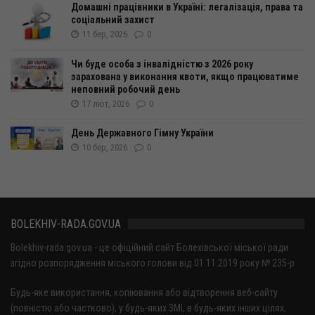
Домашні працівники в Україні: легалізація, права та
соціальний захист
11 бер, 2026
0
Чи буде особа з інвалідністю з 2026 року
зарахована у виконання квоти, якщо працюватиме
неповний робочий день
17 лют, 2026
0
День Державного Гімну України
10 бер, 2026
0
BOLEKHIV-RADA.GOV.UA
Bolekhiv-rada.gov.ua - це офіційний сайт Болехівської міської ради
згідно розпорядження міського голови від 01.11.2019 року № 235-р
Будь-яке використання, копіювання або відтворення веб-сайту
(повністю або частково), у будь-яких ЗМІ, в будь-яких інших цілях,