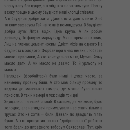
чорну каву без цукру, а в обід кохлю якоїсь зупи. Про ту
важку працю в цьому баудінсті наші хлопці співали:
А в баудінсті добре жити: Дають їсти, дають пити. Хліб
та каву зафасуєм Тай на гохшіф помандруєм. В баудінсті
добра зупа: Літра води, їдна крупа, А як робим
дефіляду, То фасуєм мармуляду. Ми не орем, ані косим,
Лиш на плечах цемент носим. Двісті міхів на одного На
баудінста молодого. Форбайтери в нас німаки, Люблять
масло і присмаки, А хто хоче урльоп мати, Мусить йому
масло дати. А ми масло не даємо, То й урльопу не
маємо...
Наглядачі (форбайтери) були німці і дуже часто, за
найменшу провину били. А хто мав більшу провину то
кидали до маленької камери, де можна було тільки
присісти. В такій камері я теж сидів три дні.
Знущалися і в інший спосіб. В казармі, де ми жили, було
холодно, але наглядачі примушували нас спати тільки в
трусах. Хто не хотів — били. Давали по двадцять п'ять
буків. А хто пропустив на цих "добровільних" роботах
того брали до штрафного табору у Святославі. Тут, крім