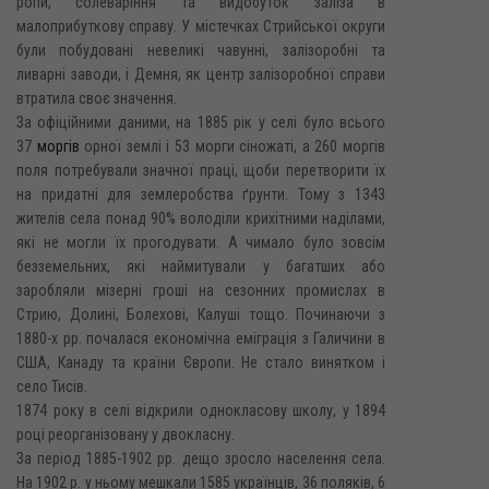
ропи, солеваріння та видобуток заліза в
малоприбуткову справу. У містечках Стрийської округи
були побудовані невеликі чавунні, залізоробні та
ливарні заводи, і Демня, як центр залізоробної справи
втратила своє значення.
За офіційними даними, на 1885 рік у селі було всього
37
моргів
орної землі і 53 морги сіножаті, а 260 моргів
поля потребували значної праці, щоби перетворити їх
на придатні для землеробства ґрунти. Тому з 1343
жителів села понад 90% володіли крихітними наділами,
які не могли їх прогодувати. А чимало було зовсім
безземельних, які наймитували у багатших або
заробляли мізерні гроші на сезонних промислах в
Стрию, Долині, Болехові, Калуші тощо. Починаючи з
1880-х рр. почалася економічна еміграція з Галичини в
США, Канаду та країни Європи. Не стало винятком і
село Тисів.
1874 року в селі відкрили однокласову школу, у 1894
році реорганізовану у двокласну.
За період 1885-1902 pp. дещо зросло населення села.
На 1902 р. у ньому мешкали 1585 українців, 36 поляків, 6