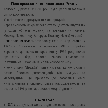
Після проголошення незалежності України
Колгосп "Дружба" у 1991 році було реорганізовано в
спілку кооператорів.
У селі почали відроджувати давні традиції.
Через економічну кризу село стало центром внутрішніх
(у східні області України) та зовнішніх (у Тюмень,
Москву, Прибалтику, Білорусь, Польщу, Чехію) міграцій.
Приватизація земель
почалася у 1993-1994 pp.,
ставів
- y
1994-му. Організувалося приватне МП з обробки
деревини, дві приватні крамниці, у 1996 році почав
працювати бар, зросло число комерсантів-
"патентників" і учасників "човникового бізнесу".
Члени спілки "Дружба" приватизовали кузню, склад і
лазню. Зростає диференціація між імущими та
малоімущими. Це призвело до загасання хвилі
культурництва і сприяло спаду народжуваності: за
вересень 1996 р. не народилося жодної дитини.
Відомі люди
У
1870-х рр.
тут мешкала з родиною всесвітньо відома