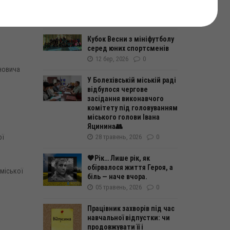
в, вул.
Романа Волосянчука
11 лип, 2026
0
Кубок Весни з мініфутболу
серед юних спортсменів
12 бер, 2026
0
новича
У Болехівській міській раді
відбулося чергове
засідання виконавчого
комітету під головуванням
міського голови Івана
Яцинина👥
28 травень, 2026
0
ої
🖤Рік… Лише рік, як
обірвалося життя Героя, а
 міської
біль — наче вчора.
05 травень, 2026
0
Працівник захворів під час
навчальної відпустки: чи
продовжувати її і