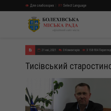
Для слабозорих
|
Select Language
21 кві, 2021
0
Коментарів
3 158 934
Перегля
Тисівський старостин