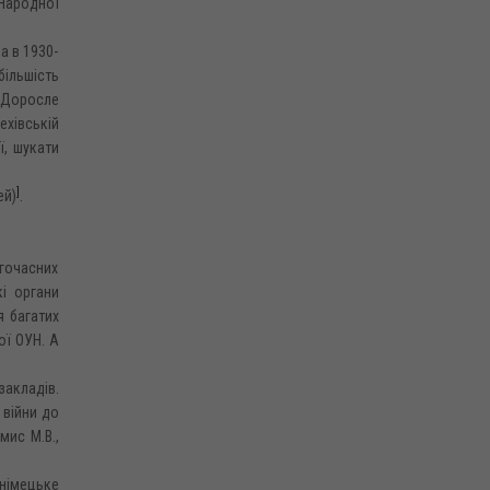
 Народної
а в 1930-
більшість
. Доросле
ехівській
ї, шукати
]
ей)
.
огочасних
кі органи
я багатих
ої ОУН. А
закладів.
 війни до
мис М.В.,
німецьке