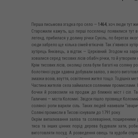
Перша письмова згадка про село —
1464
, хоч люди тут ж
Старожили кажуть, що перші поселенці появилися тут в 
легенд, прибилася у долину річки Сукіль, по берегах яког
сюди забрело ще кілька сімей-втікачів. Так з'явився хут
хутірець Янківець, а відтак — Церківний. Згодом на зарі
ховалися серед тисових лісів обабіч річки, то й утворили 
Крім тисових лісів, околиці села були багаті на соляну 
болотяної руди здавна добували залізо, з якого виготов
змазки возів, взуття, освітлення жител тощо. Тодішніх ме
Частина жителів села займалася соляними промислами. І
бочки й розвозили на продаж до ближніх міст і сіл. 
Галичині — міста Коломиї. Звідси пішло прізвище Коломий
соляної ропи варили сіль. Таких людей називали "звари
Соляні промисли в Тисові існували до 1791 року.
Окрім випалювання заліза та солеваріння, поширеними 
тиса та інших цінних порід дерева будували хати, роби
виготовляти посуд. А розведення овець та худоби сприя