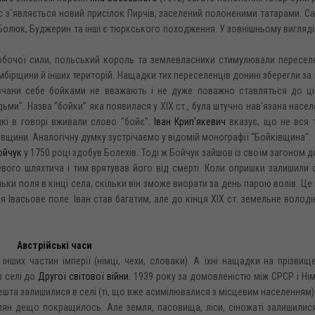
час з`являється новий присілок Пирчів, заселений полоненими татарами. С
 Болюк, Буджерин та інші є тюркського походження. У зовнішньому вигляді
робочої сили, польський король та землевласники стимулювали пересел
Самбірщини й інших територій. Нащадки тих переселенців донині зберегли за
сівчани себе бойками не вважають і не дуже поважно ставляться до ці
дьми". Назва “бойки” яка появилася у XIX ст., була штучно нав'язана насе
 які в говорі вживали слово "бойє".
Іван Крип'якевич
вказує, що не вся 
вщини. Аналогічну думку зустрічаємо у відомій монографії "Бойківщина".
ойчук
у 1750 році здобув Болехів. Тоді ж Бойчук зайшов із своїм загоном д
вого шляхтича і тим врятував його від смерті. Коли опришки залишили 
ки поля в кінці села, скільки він зможе виорати за день парою волів. Це 
ся Івасьове поле. Іван став багатим, але до кінця XIX ст. земельне володі
Австрійські часи
 інших частин імперії (німці, чехи, словаки). А їхні нащадки на прізвищ
в селі до
Другої світової війни
. 1939 року за домовленістю між СРСР і Н
решта залишилися в селі (ті, що вже асимілювалися з місцевим населенням)
ян дещо покращилось. Але земля, пасовища, ліси, сіножаті залишилися