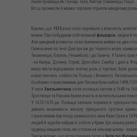
пішли прізвища як Гончар, Ткач, Капчук (гаманець) тощо.
Всі ці промисли й жвава торгівля сприяли швидкому розв
Відомо, що
1515
року село перейшло у власність шляхтич
млини. Пан побудував собі великий
фільварок
, звідки й 
Але швидкий розвиток села припинила майже на два століт
Галича вниз по течії Дністра аж до Чорного моря, кримсь
Тисменицю, Єзупіль (Чешибіси), і до Галича. У Галичі тра
- на Калуш, Долину, Стрий, Дрогобич, Самбір і далі в У
вище міста відігравали значну роль у торгівлі, були дос
користуючись слабкістю Польщі і Великого Литовського 
Особливо страхітливими для Тисова були набіги 1498,1520
У часи
Хмельниччини
, коли козацькі загони у 1648 та 1
Тростянця та Ракова брали участь в антипольських повс
У 1672-1676 pp. Польща зазнала поразки в турецько-по
давало можливість васалу турецького султана кримс
страхітливим був похід кримського хана Кази-Гірея в 1699
людей й худоби забрав із собою у Крим. Ще кілька разів 
ординці нищили села, які стояли на їхньому шляху - зокрем
Також відомо, що після поразки татар у
битві під Журавн