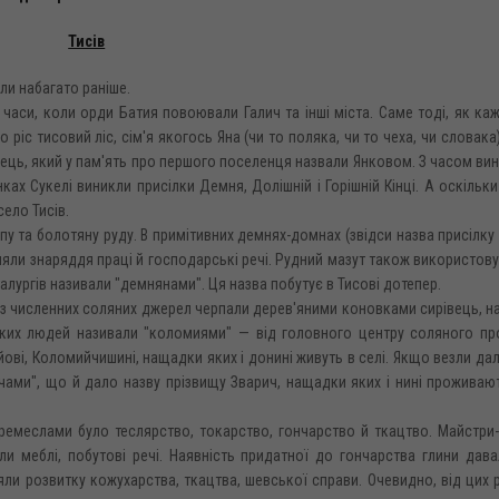
Тисів
или набагато раніше.
часи, коли орди Батия повоювали Галич та інші міста. Саме тоді, як ка
о ріс тисовий ліс, сім'я якогось Яна (чи то поляка, чи то чеха, чи словака
ірець, який у пам'ять про першого поселенця назвали Янковом. З часом ви
нках Сукелі виникли присілки Демня, Долішній і Горішній Кінці. А оскільки
село Тисів.
ропу та болотяну руду. В примітивних демнях-домнах (звідси назва присілку
ляли знаряддя праці й господарські речі. Рудний мазут також використов
талургів називали "демнянами". Ця назва побутує в Тисові дотепер.
з численних соляних джерел черпали дерев'яними коновками сирівець, н
Таких людей називали "коломиями" — від головного центру соляного пр
ові, Коломийчишині, нащадки яких і донині живуть в селі. Якщо везли дал
чами", що й дало назву прізвищу Зварич, нащадки яких і нині проживают
ремеслами було теслярство, токарство, гончарство й ткацтво. Майстри-
ли меблі, побутові речі. Наявність придатної до гончарства глини дав
ли розвитку кожухарства, ткацтва, шевської справи. Очевидно, від цих 