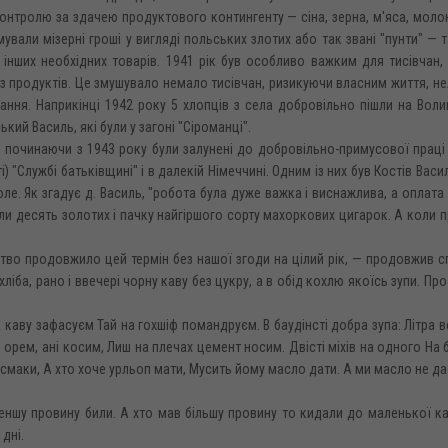
онтролю за здачею продуктового контингенту — сіна, зерна, м'яса, молок
ували мізерні гроші у вигляді польських злотих або так звані "пунти" — 
 інших необхідних товарів. 1941 рік був особливо важким для тисівчан,
з продуктів. Це змушувало немало тисівчан, ризикуючи власним життя, н
ання. Наприкінці 1942 року 5 хлопців з села добровільно пішли на Вол
й Василь, які були у загоні "Сіроманці".
 починаючи з 1943 року були залунені до добровільно-примусової праці
і) "Службі батьківщині" і в далекій Німеччині. Одним із них був Костів Васи
е. Як згадує д. Василь, "робота була дуже важка і виснажлива, а оплата 
ли десять золотих і пачку найгіршого сорту махоркових цигарок. А коли 
ство продовжило цей термін без нашої згоди на цілий рік, — продовжив с
ліба, рано і ввечері чорну каву без цукру, а в обід кохлю якоїсь зупи. Про
а каву зафасуєм Тай на гохшіф помандруєм. В баудінсті добра зупа: Літра в
орем, ані косим, Лиш на плечах цемент носим. Двісті міхів на одного На 
смаки, А хто хоче урльоп мати, Мусить йому масло дати. А ми масло не да
йменшу провину били. А хто мав більшу провину то кидали до маленької к
 дні.