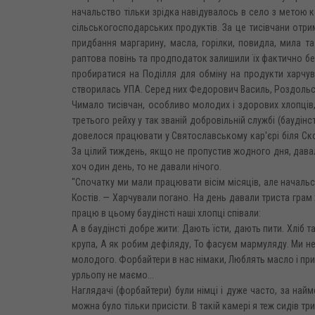
начальство тільки зрідка навідувалось в село з метою к
сільськогосподарських продуктів. За це тисівчани отрим
придбання маргарину, масла, горілки, повидла, мила та
раптова повінь та продподаток залишили їх фактично бе
пробиратися на Поділля для обміну на продукти харчув
створилась УПА. Серед них Федорович Василь, Роздольськи
Чимало тисівчан, особливо молодих і здорових хлопців,
третього рейху у так званій добровільній службі (баудінст
довелося працювати у Святославському кар'єрі біля Скол
За цілий тиждень, якщо не пропустив жодного дня, дава
хоч один день, то не давали нічого.
"Спочатку ми мали працювати вісім місяців, але началь
Костів. — Харчували погано. На день давали триста грам х
працю в цьому баудінсті наші хлопці співали:
А в баудінсті добре жити: Дають їсти, дають пити. Хліб т
крупа, А як робим дефіляду, То фасуєм мармуляду. Ми не 
молодого. Форбайтери в нас німаки, Люблять масло і при
урльопу не маємо...
Наглядачі (форбайтери) були німці і дуже часто, за на
можна було тільки присісти. В такій камері я теж сидів три