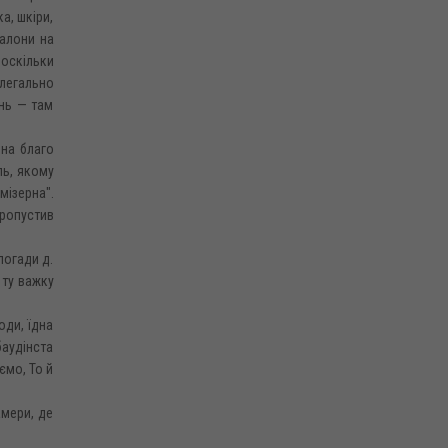
а, шкіри,
талони на
 оскільки
елегально
инь — там
 на благо
ль, якому
мізерна".
пропустив
погади д.
 ту важку
оди, їдна
баудінста
ємо, То й
амери, де