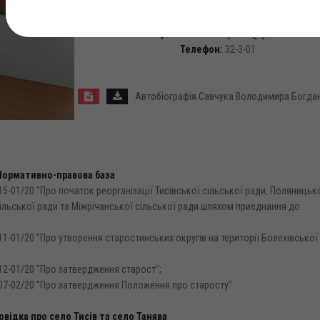
обл., Калуський район, Болехівська міська рада, с. Тисі
Грушевського, 70
Електронна пошта:
tysiv.sr@gmail.com
Телефон:
32-3-01
Автобіографія Савчука Володимира Богда
Нормативно-правова база
15-01/20 "Про початок реорганізації Тисівської сільської ради, Поляницьк
 сільської ради та Міжрічанської сільської ради шляхом приєднання до
11-01/20 "Про утворення старостинських округів на території Болехівської
12-01/20 "Про затвердження старост";
№07-02/20 "Про затвердження Положення про старосту".
овідка про село Тисів та село Танява