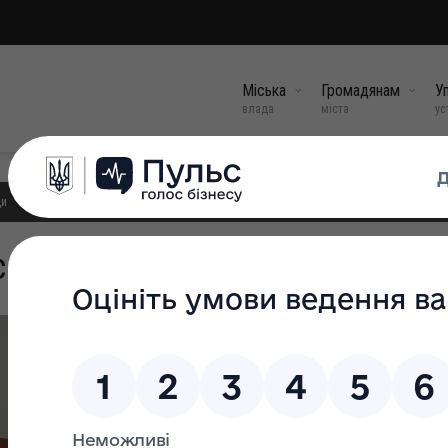
Міська
Громадянам
Уп
влада
міста
ус
ди
ський округ
Староста:
Савчук Володимир Богданович
Контактна інформація
Адреса для листування:
77220, Україна, Івано-Фран