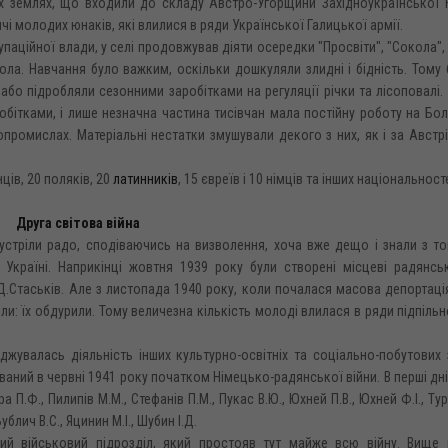
ких землях, що входили до складу Австро-Угорщини Західноукраїнської
чі молодих юнаків, які влилися в ряди Української Галицької армії.
упаційної влади, у селі продовжував діяти осередки "Просвіти", "Сокола", 
ола. Навчання було важким, оскільки дошкуляли злидні і бідність. Тому 
 або підробляли сезонними заробітками на регуляції річки та лісоповалі
бітками, і лише незначна частина тисівчан мала постійну роботу на Бол
промислах. Матеріальні нестатки змушували декого з них, як і за Австрі
ців, 20 поляків, 20
латинників
, 15 євреїв і 10 німців та інших національност
Друга світова війна
зустріли радо, сподіваючись на визволення, хоча вже дещо і знали з т
 Україні. Наприкінці жовтня 1939 року були створені місцеві радянсь
.Стаськів. Але з листопада 1940 року, коли почалася масова депортаці
міли: їх обдурили. Тому величезна кількість молоді влилася в ряди підпільн
оджувалась діяльність інших культурно-освітніх та соціально-побутових 
ний в червні 1941 року початком Німецько-радянської війни. В перші дні
П.Ф., Пилипів М.М., Стефанів П.М., Пукас В.Ю., Юхней П.В., Юхней Ф.І., Тур
блич B.C., Яцинин М.І., Шубин І.Д.
ий військовий підрозділ, який простояв тут майже всю війну. Вище 