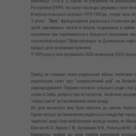
революції 1918 p. y Львові та утворення на українсь
Республіки (ЗУНР). На захист молодої держави стали тися
В період польської окупації 1919-1939 pp., попри тиск ок
ті роки - "
Лугу
", функціонувала українська 3-класова шк
дітей, навчившись читати й писати, подавались в найми
населення теж перебивалося в більшості сезонними заро
солsavchukvolodya17@ukr.netеварні та Долинських нафто
кращої долі за межами Галичини.
У 1939 році в селі проживало 2600 мешканців (2535 україн
Прихід на галицькі землі радянських військ тисівчани 
українських газет про "комуністичний рай" на Великій
самоврядування. Першим головою сільської ради став Д
селян в Сибір, репресії проти патріотів, тисівчани зрозу
"перші совіти" встановлювали свою владу.
Всі діти шкільного віку були залучені до школи. Налаг
Однак процес встановлення радянської влади був перерва
червоної армії були мобілізовані молоді юнаки, як Макара 
Юрочко Ю.Я., Курило Г.М., Хромишин Ф.В., Уханський М.І., Бу
Наприкінці червня до села прибув невеликий угорськ