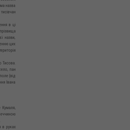
ама назва
 тисівчан
ення в ці
 прізвища
єї назви,
ленню цих
територія
о Тисова.
село, пан
поле (від
ння Івана
е Кумаля,
імеччиною
.
 в руках