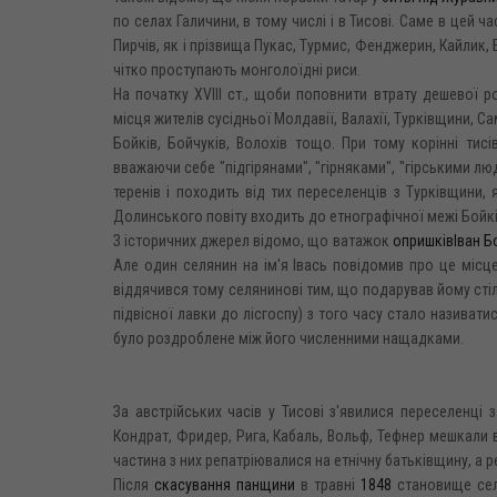
по селах Галичини, в тому числі і в Тисові. Саме в цей 
Пирчів, як і прізвища Пукас, Турмис, Фенджерин, Кайлик,
чітко проступають монголоїдні риси.
На початку XVIII ст., щоби поповнити втрату дешевої 
місця жителів сусідньої Молдавії, Валахії, Турківщини, 
Бойків, Бойчуків, Волохів тощо. При тому корінні ти
вважаючи себе "підгірянами", "гірняками", "гірськими лю
теренів і походить від тих переселенців з Турківщини,
Долинського повіту входить до етнографічної межі Бойкі
З історичних джерел відомо, що ватажок
опришків
Іван Б
Але один селянин на ім'я Івась повідомив про це місце
віддячився тому селянинові тим, що подарував йому стіль
підвісної лавки до лісгоспу) з того часу стало називати
було роздроблене між його численними нащадками.
За австрійських часів у Тисові з'явилися переселенці з
Кондрат, Фридер, Рига, Кабаль, Вольф, Тефнер мешкали 
частина з них репатріювалися на етнічну батьківщину, а 
Після
скасування панщини
в травні
1848
становище сел