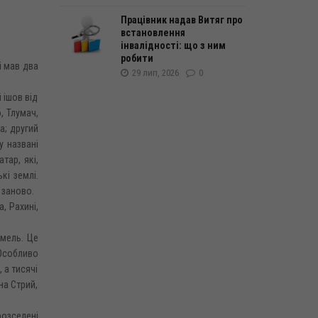
Працівник надав Витяг про
встановлення
інвалідності: що з ним
робити
 і мав два
29 лип, 2026
0
 ішов від
, Тлумач,
а; другий
у названі
тар, які,
кі землі.
 заново.
, Рахині,
емель. Це
Особливо
 а тисячі
на Стрий,
розселені