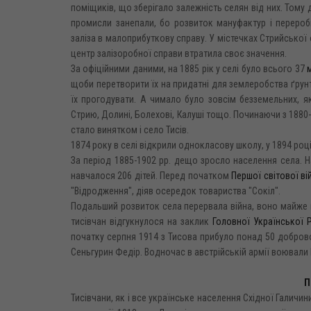
поміщиків, що зберігало залежність селян від них. Тому 
промисли занепали, бо розвиток мануфактур і перероб
заліза в малоприбуткову справу. У містечках Стрийської о
центр залізоробної справи втратила своє значення.
За офіційними даними, на 1885 рік у селі було всього 37
щоби перетворити їх на придатні для землеробства ґрунт
їх прогодувати. А чимало було зовсім безземельних, я
Стрию, Долині, Болехові, Калуші тощо. Починаючи з 1880-
стало винятком і село Тисів.
1874 року в селі відкрили однокласову школу, у 1894 роц
За період 1885-1902 pp. дещо зросло населення села. На 
навчалося 206 дітей. Перед початком
Першої світової ві
"Відродження", діяв осередок товариства "Сокіл".
Подальший розвиток села перервала війна, воно майже н
тисівчан відгукнулося на заклик
Головної Української 
початку серпня 1914 з Тисова прибуло понад 50 доброво
Сеньгурин Федір. Водночас в австрійській армії воювали 
П
Тисівчани, як і все українське населення Східної Галичи