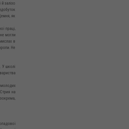
 й залізо
идобуток
Демня, як
ої праці,
 не могли
омислах в
вропи. Не
. У школі
овариства
о молодих
 Стрия на
 зокрема,
топадової