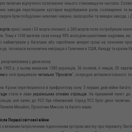
для тисівчан відчутного полегшення їхнього становища не настало. Соляні
них заводів перетворили кустарне видобування ропи, солеваріння та в
круги були побудовані невеликі чавунні, залізоробні та ливарні заводи, і 
моргів
орної землі і 53 морги сіножаті, а 260 моргів поля потребували значн
и. Тому з 1343 жителів села понад 90% володіли крихітними наділами, які
кі наймитували у багатших або заробляли мізерні гроші на сезонних пр
х рр. почалася економічна еміграція з Галичини в США, Канаду та країни Є
і реорганізовану у двокласну.
1902 р. у ньому мешкали 1585 українців, 36 поляків, 6 німців, 20 євреїв
йни
в селі працювала
читальня
"
Просвіти
", осередок антиалкогольного т
а 4 роки перетворилося в прифронтову зону. З перших днів війни багат
Ради
стати в лави
українських січових стрільців
. На призивний пункт до
льців, але запис до УСС був обмежений. Серед УСС було двоє тисівчан,
Пилипів Михайло, Прокіпчин Микола та багато інших.
ісля Першої світової війни
ни з великим патріотичним піднесенням зустріли звістку про перемогу Лис