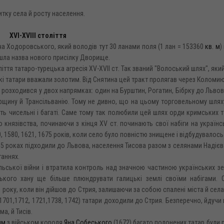
итку села й росту населення.
XVI-XVIII століття
а Ходоровського, який володів тут 30 ланами поля (1 лан = 153360
кв. м
)
пішла назва нового присілку Дворище.
тя татаро-турецька агресія XV-XVII ст. Так званий "Волоський шлях", який
кі татари вважали золотим. Від Снятина цей тракт пролягав через Коломию
кт розходився у двох напрямках: один на Бурштин, Рогатин, Бібрку до Львов
горщину й Трансільванію. Тому не дивно, що на цьому торговельному шлях
ить чисельні і багаті. Саме тому так полюбили цей шлях орди кримських та
князівства, починаючи з кінця XV ст. починають свої набіги на українсь
, 1580, 1621, 1675 років, коли село було повністю знищене і відбудувалось
655 роках підходили до Львова, населення Тисова разом з селянами Надієва
таннях.
льської війни і втратила контроль над значною частиною українських з
ького хану ще більше плюндрувати галицькі землі своїми набігами. 
 року, коли він дійшов до Стрия, залишаючи за собою спалені міста й села,
(1701,1712, 1721,1738, 1742) татари доходили до Стрия. Безперечно, йдучи 
а, й Тисів.
им
з військом короля
Яна Собеського
(1672) багато полонених татар були 