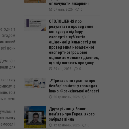
оплачувати лікарняні
07 лип, 2026
0
ОГОЛОШЕННЯ про
результати проведення
же одна з
конкурсу з відбору
). Згодом
експертів-суб’єктів
ник новий
оціночної діяльності для
проведення незалежної
 всі вони
експертної грошової
оцінки земельних ділянок,
 Демня) з
що підлягають продажу
ували для
29 кві, 2026
0
аливали у
📍Триває опитування про
безбар’єрність у громадах
омислу в
Івано-Франківської області
ьше, то з
20 травень, 2026
0
ь в селі.
Друга річниця болю:
умільці з
пам’ять про Героя, якого
ало змогу
забрала війна
ремесел і
12 травень, 2026
0