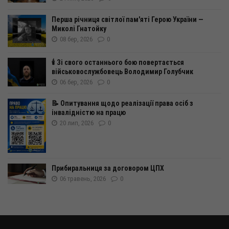
Перша річниця світлої пам'яті Герою України —
Миколі Гнатойку
08 бер, 2026
0
🕯️ Зі свого останнього бою повертається
військовослужбовець Володимир Голубчик
06 бер, 2026
0
📝 Опитування щодо реалізації права осіб з
інвалідністю на працю
20 лип, 2026
0
Прибиральниця за договором ЦПХ
06 травень, 2026
0