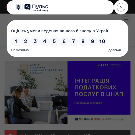
Для слабозорих
|
Select Language