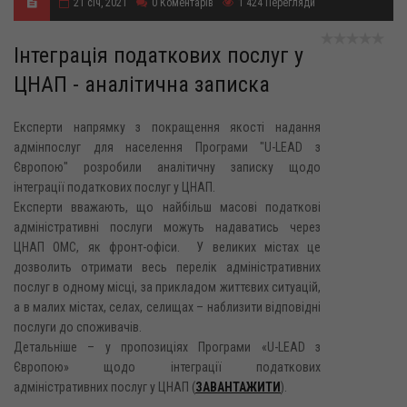
21 січ, 2021
0
Коментарів
1 424
Перегляди
Інтеграція податкових послуг у
ЦНАП - аналітична записка
Експерти напрямку з покращення якості надання
адмінпослуг для населення Програми "U-LEAD з
Європою" розробили аналітичну записку щодо
інтеграції податкових послуг у ЦНАП.
Експерти вважають, що найбільш масові податкові
адміністративні послуги можуть надаватись через
ЦНАП ОМС, як фронт-офіси. У великих містах це
дозволить отримати весь перелік адміністративних
послуг в одному місці, за прикладом життєвих ситуацій,
а в малих містах, селах, селищах – наблизити відповідні
послуги до споживачів.
Детальніше – у пропозиціях Програми «U-LEAD з
Європою» щодо інтеграції податкових
адміністративних послуг у ЦНАП (
ЗАВАНТАЖИТИ
).