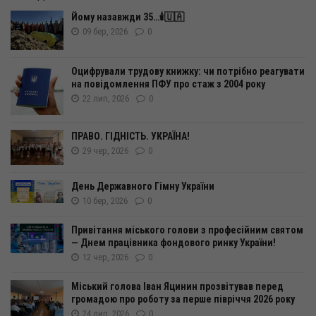
Йому назавжди 35…🕯️🇺🇦
09 бер, 2026
0
Оцифрували трудову книжку: чи потрібно реагувати
на повідомлення ПФУ про стаж з 2004 року
22 лип, 2026
0
ПРАВО. ГІДНІСТЬ. УКРАЇНА!
29 чер, 2026
0
День Державного Гімну України
10 бер, 2026
0
Привітання міського голови з професійним святом
— Днем працівника фондового ринку України!
12 чер, 2026
0
Міський голова Іван Яцинин прозвітував перед
громадою про роботу за перше півріччя 2026 року
24 лип, 2026
0