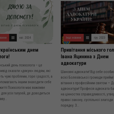
овини
кві. 2024
Інші новини
гру. 2023
українським днем
Привітання міського го
лога!
Івана Яцинина з Днем
адвокатури
нський день психолога – це
ривід сказати «дякую» людям, які
Шановні адвокати! Від себе особи
ть чужі проблеми, горе і радості, а
всієї Болехівської громади приймі
опомагають іншим знаходити себе
вітання з професійним святом — 
житті Психологія має важливе
адвокатури! Професія адвоката б
 для усіх галузей, де доводиться
на цінностях справедливості, утв
ву...
права і закону, суспільної злагоди 
порядку. З...