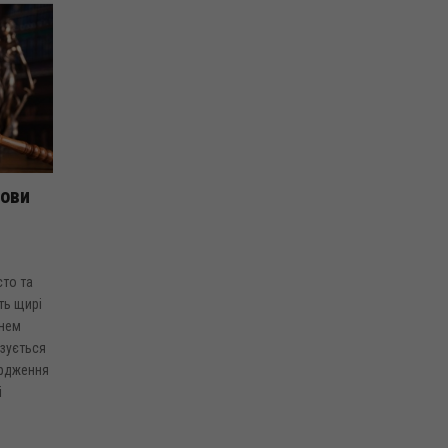
лови
сто та
ть щирі
Днем
азується
ердження
і