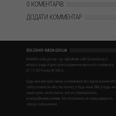
0 КОМЕНТАРІВ
ДОДАТИ КОММЕНТАР
BOLEKHIV-RADA.GOV.UA
Bolekhiv-rada.gov.ua - це офіційний сайт Болехівської
міської ради згідно розпорядження міського голови від
01.11.2019 року № 235-р
Будь-яке використання, копіювання або відтворення веб
сайту (повністю або частково), у будь-яких ЗМІ, в будь-як
інших цілях, включаючи, але не обмежуючись,
комерційними цілями, без посилання на першоджерело
суворо заборонено.