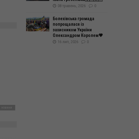
08 травень, 2026
0
Болехівська громада
попрощалася із
захисником України
Олександром Королем🖤
16 лип, 2026
0
і новини