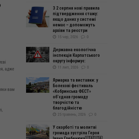
ь
З 2 серпня нові правила
підтвердження стажу:
якщо даних у системі
немає – допоможуть
архіви та реєстри
15 чер, 2026
0
Державна екологічна
інспекція Карпатського
округу інформує:
єві
11 лип, 2026
0
ня, адже
Ярмарка та виставки: у
Болехові фестиваль
дяки вам
«Кобринська ФЕСТ»
об’єднав громаду
творчістю та
благодійністю
і,
25 травень, 2026
0
У скорботі та молитві
громада зустріла Героя
Івана Гребенюка🇺🇦🇺🇦