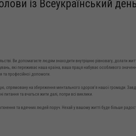
олови із Всеукраїнський ден
льстві. Ви допомагаєте людям знаходити внутрішню рівновагу, долати житт
бувань, які переживає наша країна, ваша праця набуває особливого значен
тя та професійної допомоги.
рацю, спрямовану на збереження ментального здоров’я нашої громади. Зав
і питання та вчаться жити далі, попри всі виклики.
тхнення та вдячних людей поруч. Нехай у вашому житті буде більше радост