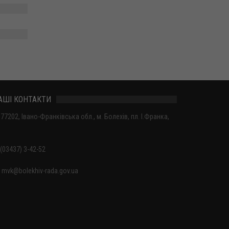
АШІ КОНТАКТИ
77202, Івано-Франківська обл., м. Болехів, пл. І.Франка,
(03437) 3-42-52
mvk@bolekhiv-rada.gov.ua