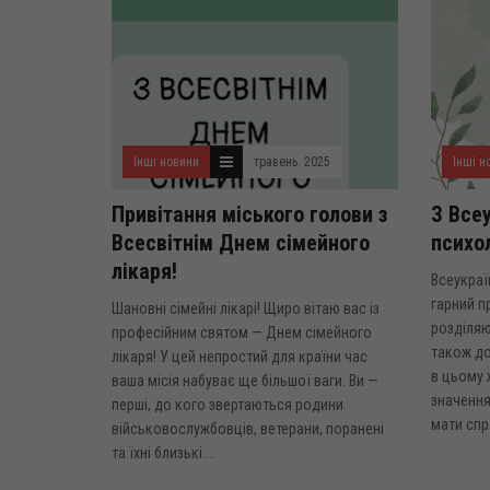
Інші новини
травень. 2025
Інші н
Привітання міського голови з
З Все
Всесвітнім Днем сімейного
психо
лікаря!
Всеукраї
гарний п
Шановні сімейні лікарі! Щиро вітаю вас із
розділяю
професійним святом — Днем сімейного
також д
лікаря! У цей непростий для країни час
в цьому 
ваша місія набуває ще більшої ваги. Ви —
значення
перші, до кого звертаються родини
мати спра
військовослужбовців, ветерани, поранені
та їхні близькі....