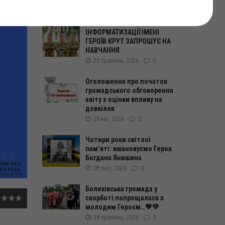
🌟ВІЙСЬКОВИЙ ІНСТИТУТ
ТЕЛЕКОМУНІКАЦІЙ ТА
ІНФОРМАТИЗАЦІЇ ІМЕНІ
ГЕРОЇВ КРУТ ЗАПРОШУЄ НА
НАВЧАННЯ
20 травень, 2026
0
Оголошення про початок
громадського обговорення
звіту з оцінки впливу на
довкілля
20 кві, 2026
0
Чотири роки світлої
пам’яті: вшановуємо Героя
Богдана Янишина
08 лип, 2026
0
Болехівська громада у
скорботі попрощалася з
молодим Героєм…💙💛
18 травень, 2026
0