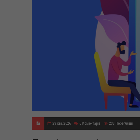
23 кві, 2026
0
Коментарів
233
Перегляди