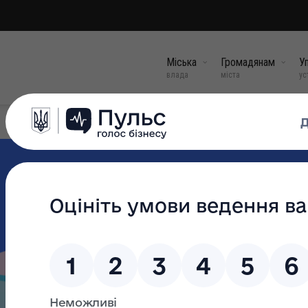
Міська
Громадянам
Уп
влада
міста
ус