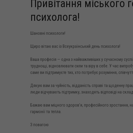
Привітання міського г
психолога!
Шановні психологи!
Щиро вітаю вас із Всеукраїнський день психолога!
Ваша професія — одна з найважливіших у сучасному суспі
труднощі, відновлювати сили та віру в себе. У час випро
саме ви підтримуєте тих, хто потребує розуміння, співчут
Дякую вам за чуйність, відданість справі та щоденну п
люди відчувають підтримку, знаходять відповіді на складн
Бажаю вам міцного здоров’я, професійного зростання, на
гармонії та тепла.
З повагою