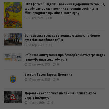
Платформа “Свідок” - воєнний щоденник українців,
що збирає докази воєнних злочинів росіян для
Міжнародного кримінального суду
03 кві, 2026
0
Болехівська громада з великою шаною та болем
зустріла загиблого воїна
06 бер, 2026
0
📍Триває опитування про безбар’єрність у громадах
Івано-Франківської області
20 травень, 2026
0
Зустріч Героя Тараса Домшина
15 травень, 2026
0
Державна екологічна інспекція Карпатського
округу інформує:
11 лип, 2026
0