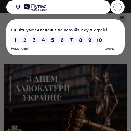
Для слабозорих
|
Select Language