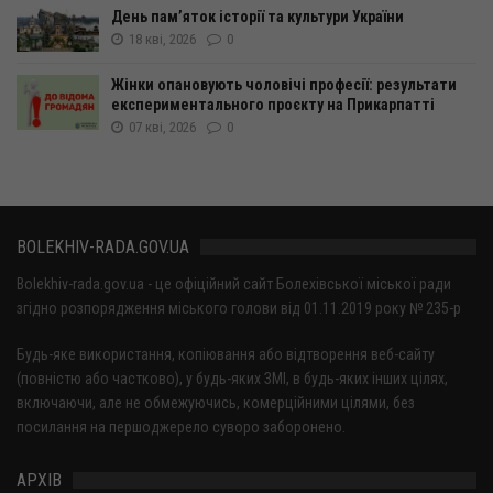
День пам’яток історії та культури України
18 кві, 2026
0
Жінки опановують чоловічі професії: результати
експериментального проєкту на Прикарпатті
07 кві, 2026
0
BOLEKHIV-RADA.GOV.UA
Bolekhiv-rada.gov.ua - це офіційний сайт Болехівської міської ради
згідно розпорядження міського голови від 01.11.2019 року № 235-р
Будь-яке використання, копіювання або відтворення веб-сайту
(повністю або частково), у будь-яких ЗМІ, в будь-яких інших цілях,
включаючи, але не обмежуючись, комерційними цілями, без
посилання на першоджерело суворо заборонено.
АРХІВ