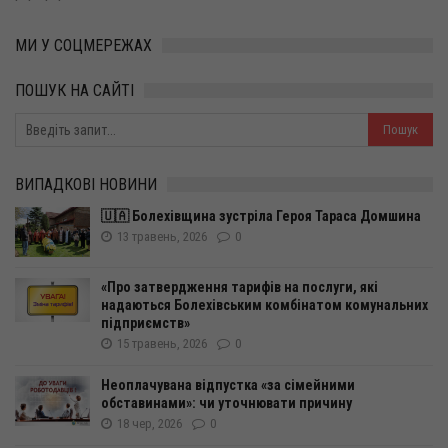
МИ У СОЦМЕРЕЖАХ
ПОШУК НА САЙТІ
ВИПАДКОВІ НОВИНИ
🇺🇦 Болехівщина зустріла Героя Тараса Домшина
13 травень, 2026
0
«Про затвердження тарифів на послуги, які
надаються Болехівським комбінатом комунальних
підприємств»
15 травень, 2026
0
Неоплачувана відпустка «за сімейними
обставинами»: чи уточнювати причину
18 чер, 2026
0