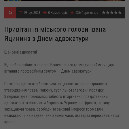
19 гру, 2023
0
Коментарів
636
Переглядів
Привітання міського голови Івана
Яцинина з Днем адвокатури
Шановні адвокати!
Від себе особисто та всієї Болехівської громади прийміть щирі
вітання з професійним святом — Днем адвокатури!
Професія адвоката базується на цінностях справедливості,
утвердження права і закону, суспільної злагоди і порядку.
З перших днів повномасштабного вторгнення представники
адвокатської спільноти боронять Україну і на фронті, і в тилу,
захищаючи права, свободи та законні інтереси громадян,
незважаючи на надзвичайно важкі часи, які зараз переживає наша
країна.