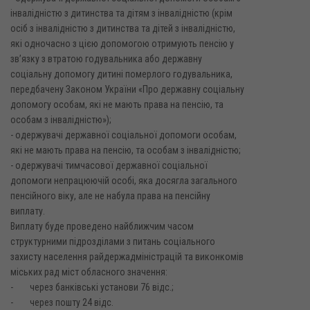
інвалідністю з дитинства та дітям з інвалідністю (крім
осіб з інвалідністю з дитинства та дітей з інвалідністю,
які одночасно з цією допомогою отримують пенсію у
зв’язку з втратою годувальника або державну
соціальну допомогу дитині померлого годувальника,
передбачену Законом України «Про державну соціальну
допомогу особам, які не мають права на пенсію, та
особам з інвалідністю»);
- одержувачі державної соціальної допомоги особам,
які не мають права на пенсію, та особам з інвалідністю;
- одержувачі тимчасової державної соціальної
допомоги непрацюючій особі, яка досягла загального
пенсійного віку, але не набула права на пенсійну
виплату.
Виплату буде проведено найближчим часом
структурними підрозділами з питань соціального
захисту населення райдержадміністрацій та виконкомів
міських рад міст обласного значення:
- через банківські установи 76 відс.;
- через пошту 24 відс.