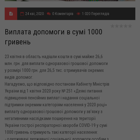
24 кві, 2020
0
Коментарів
1 020
Переглядів
Виплата допомоги в сумі 1000
гривень
23 квітня в область надішли кошти в сумі майже 26,6
млн. грн. для виплати одноразової грошової допомоги
у розмірі 1000 грн. для 26,5 тис. отримувачів окремих
видів допомог.
Нагадуємо, що відповідно постанови Кабінету Міністрів
України від 1 квітня 2020 року № 251 «Деякі питання
підвищення пенсійних виплат і надання соціальної
підтримки окремим категоріям населення у 2020 році»
виплату одноразової грошової допомоги у зв’язку з
негативними наслідками поширення на території
України гострої респіраторної хвороби COVID-19 у сумі
1000 гривень отримують такі категорії населення:
- одержувачі державної соціальної допомоги особам з