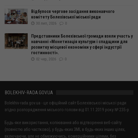
Відбулося чергове засідання виконавчого
комітету Болехівської міської ради
30 лип, 2026
0
Представники Болехівської громади взяли участь у
навчанні «Монетизація культури і спадщини для
розвитку місцевої економіки у сфері індустрії
гостинності».
02 чер, 2026
0
BOLEKHIV-RADA.GOV.UA
Bolekhiv-rada.gov.ua - це офіційний сайт Болехівської міської ради
згідно розпорядження міського голови від 01.11.2019 року № 235-р
Будь-яке використання, копіювання або відтворення веб-сайту
(повністю або частково), у будь-яких ЗМІ, в будь-яких інших цілях,
включаючи, але не обмежуючись, комерційними цілями, без