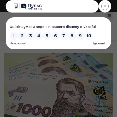
Для слабозорих
|
Select Language