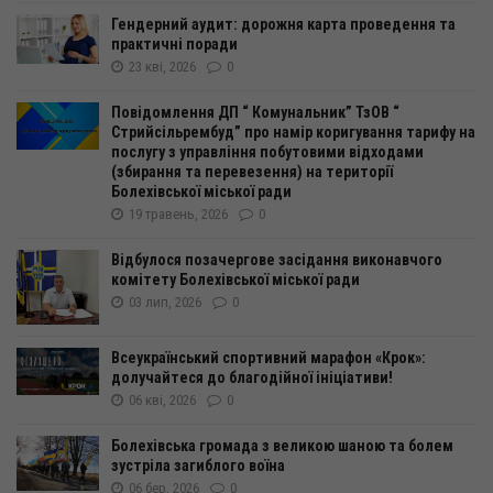
Гендерний аудит: дорожня карта проведення та
практичні поради
23 кві, 2026
0
Повідомлення ДП “ Комунальник” ТзОВ “
Стрийсільрембуд” про намір коригування тарифу на
послугу з управління побутовими відходами
(збирання та перевезення) на території
Болехівської міської ради
19 травень, 2026
0
Відбулося позачергове засідання виконавчого
комітету Болехівської міської ради
03 лип, 2026
0
Всеукраїнський спортивний марафон «Крок»:
долучайтеся до благодійної ініціативи!
06 кві, 2026
0
Болехівська громада з великою шаною та болем
зустріла загиблого воїна
06 бер, 2026
0