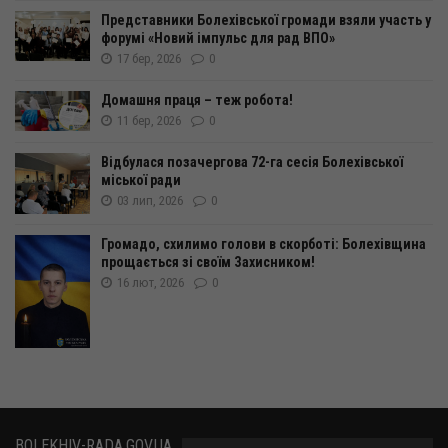
Представники Болехівської громади взяли участь у
форумі «Новий імпульс для рад ВПО»
17 бер, 2026
0
Домашня праця – теж робота!
11 бер, 2026
0
Відбулася позачергова 72-га сесія Болехівської
міської ради
03 лип, 2026
0
Громадо, схилимо голови в скорботі: Болехівщина
прощається зі своїм Захисником!
16 лют, 2026
0
BOLEKHIV-RADA.GOV.UA