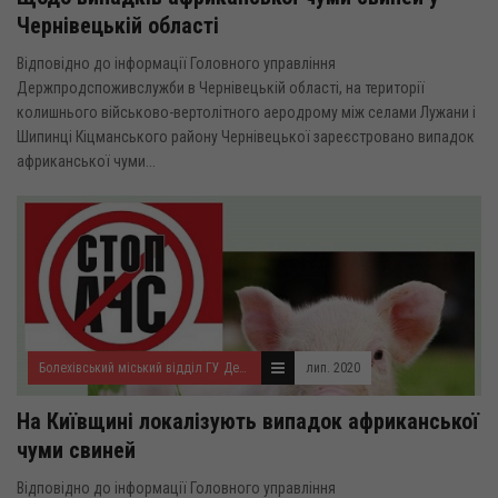
Чернівецькій області
Відповідно до інформації Головного управління
Держпродспоживслужби в Чернівецькій області, на території
колишнього військово-вертолітного аеродрому між селами Лужани і
Шипинці Кіцманського району Чернівецької зареєстровано випадок
африканської чуми...
Болехівський міський відділ ГУ Держпродспоживслужби
лип. 2020
На Київщині локалізують випадок африканської
чуми свиней
Відповідно до інформації Головного управління