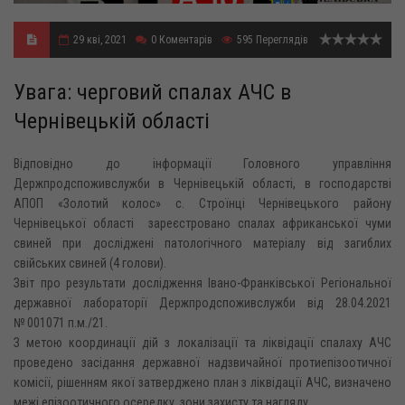
29 кві, 2021
0
Коментарів
595
Переглядів
Увага: черговий спалах АЧС в
Чернівецькій області
Відповідно до інформації Головного управління
Держпродспоживслужби в Чернівецькій області, в господарстві
АПОП «Золотий колос» с. Строїнці Чернівецького району
Чернівецької області зареєстровано спалах африканської чуми
свиней при досліджені патологічного матеріалу від загиблих
свійських свиней (4 голови).
Звіт про результати дослідження Івано-Франківської Регіональної
державної лабораторії Держпродспоживслужби від 28.04.2021
№ 001071 п.м./21.
З метою координації дій з локалізації та ліквідації спалаху АЧС
проведено засідання державної надзвичайної протиепізоотичної
комісії, рішенням якої затверджено план з ліквідації АЧС, визначено
межі епізоотичного осередку, зони захисту та нагляду.