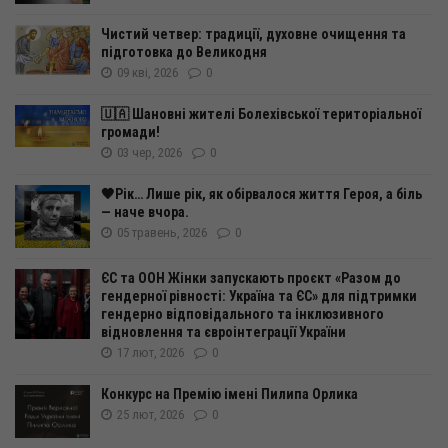
Чистий четвер: традиції, духовне очищення та
підготовка до Великодня
09 кві, 2026
0
🇺🇦 Шановні жителі Болехівської територіальної
громади!
03 чер, 2026
0
🖤Рік… Лише рік, як обірвалося життя Героя, а біль
— наче вчора.
05 травень, 2026
0
ЄС та ООН Жінки запускають проєкт «Разом до
гендерної рівності: Україна та ЄС» для підтримки
гендерно відповідального та інклюзивного
відновлення та євроінтеграції України
17 лют, 2026
0
Конкурс на Премію імені Пилипа Орлика
25 лют, 2026
0