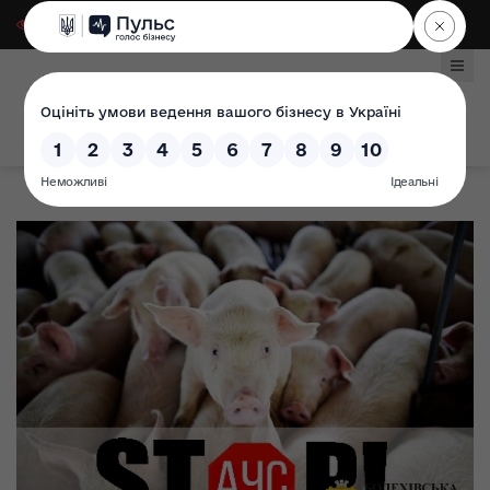
Для слабозорих
|
Select Language