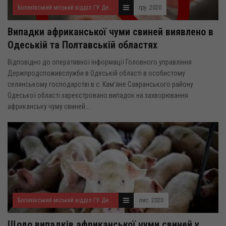
Болехівський міський відділ ГУ Держпродспоживслужби
гру. 2020
Випадки африканської чуми свиней виявлено в
Одеській та Полтавській областях
Відповідно до оперативної інформації Головного управління
Держпродспоживслужби в Одеській області в особистому
селянському господарстві в с. Кам’яне Савранського району
Одеської області зареєстровано випадок на захворювання
африканську чуму свиней....
Болехівський міський відділ ГУ Держпродспоживслужби
лис. 2020
Щодо випадків африканської чуми свиней у