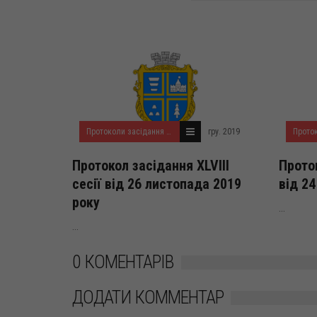
Протоколи засідання сесій міської ради VII демократичного скликання
гру. 2019
Протокол засідання XLVIII
Проток
сесії від 26 листопада 2019
від 2
року
...
...
0 КОМЕНТАРІВ
ДОДАТИ КОММЕНТАР