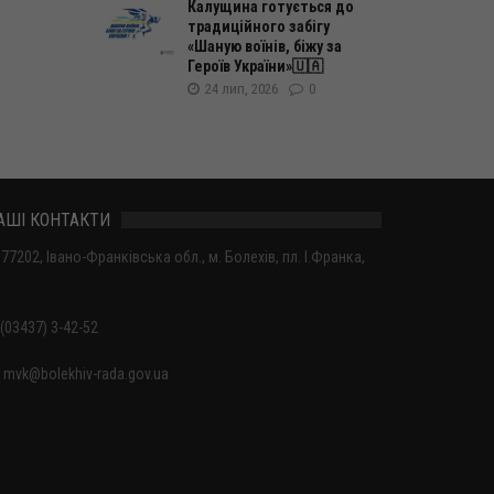
Калущина готується до
традиційного забігу
«Шаную воїнів, біжу за
Героїв України»🇺🇦
24 лип, 2026
0
АШІ КОНТАКТИ
77202, Івано-Франківська обл., м. Болехів, пл. І.Франка,
(03437) 3-42-52
mvk@bolekhiv-rada.gov.ua