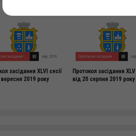
Протоколи засідання сесій міської ради VII демократичного скликання
вер. 2019
Протоколи засідання сесій міської ради VII демократичного скликання
сер
ол засідання XLVI сесії
Протокол засідання XLV 
4 вересня 2019 року
від 20 серпня 2019 року
...