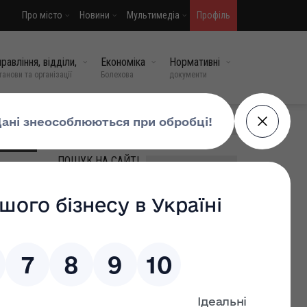
Про місто
Новини
Мультимедіа
Профіль
равління, відділи,
Економіка
Нормативні
танови та організації
Болехова
документи
МИ У СОЦМЕРЕЖАХ
ПОШУК НА САЙТІ
року
ВИПАДКОВІ НОВИНИ
Оголошення про початок
громадського обговорення
кликання
звіту з оцінки впливу на
довкілля
20 кві, 2026
0