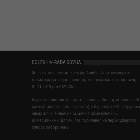
BOLEKHIV-RADA.GOV.UA
Bolekhiv-rada.gov.ua - це офіційний сайт Болехівської
міської ради згідно розпорядження міського голови від
01.11.2019 року № 235-р
Будь-яке використання, копіювання або відтворення веб
сайту (повністю або частково), у будь-яких ЗМІ, в будь-як
інших цілях, включаючи, але не обмежуючись,
комерційними цілями, без посилання на першоджерело
суворо заборонено.