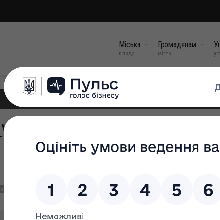
Міська
Громадянам
Уп
влада
міста
ус
II сесії від 30 жовтня 2019 
ння сесій міської ради
Протоколи засідання сесій міської ради VII демократичного с