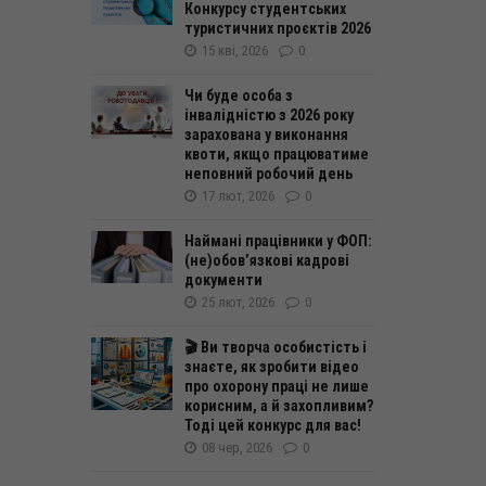
Конкурсу студентських
туристичних проєктів 2026
15 кві, 2026
0
Чи буде особа з
інвалідністю з 2026 року
зарахована у виконання
квоти, якщо працюватиме
неповний робочий день
17 лют, 2026
0
Наймані працівники у ФОП:
(не)обовʼязкові кадрові
документи
25 лют, 2026
0
🎬 Ви творча особистість і
знаєте, як зробити відео
про охорону праці не лише
корисним, а й захопливим?
Тоді цей конкурс для вас!
08 чер, 2026
0