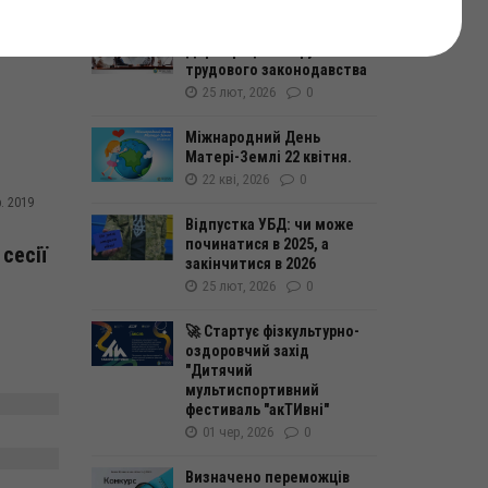
У 2026 році зросли штрафи
Держпраці за порушення
трудового законодавства
25 лют, 2026
0
Міжнародний День
Матері-Землі 22 квітня.
22 кві, 2026
0
. 2019
Відпустка УБД: чи може
починатися в 2025, а
сесії
закінчитися в 2026
25 лют, 2026
0
🚀 Стартує фізкультурно-
оздоровчий захід
"Дитячий
мультиспортивний
фестиваль "акТИвні"
01 чер, 2026
0
Визначено переможців