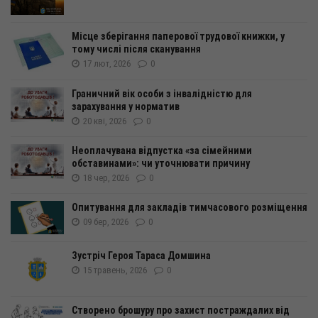
Місце зберігання паперової трудової книжки, у
тому числі після сканування
17 лют, 2026
0
Граничний вік особи з інвалідністю для
зарахування у норматив
20 кві, 2026
0
Неоплачувана відпустка «за сімейними
обставинами»: чи уточнювати причину
18 чер, 2026
0
Опитування для закладів тимчасового розміщення
09 бер, 2026
0
Зустріч Героя Тараса Домшина
15 травень, 2026
0
Створено брошуру про захист постраждалих від