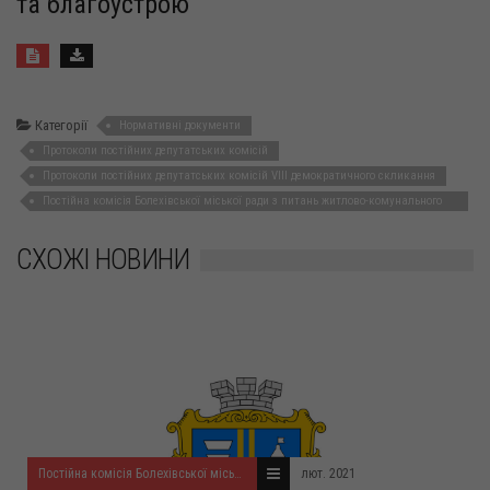
та благоустрою
Категорії
Нормативні документи
Протоколи постійних депутатських комісій
Протоколи постійних депутатських комісій VIII демократичного скликання
Постійна комісія Болехівської міської ради з питань житлово-комунального
господарства, комунальної власності та власності територіальних громад,
екології та благоустрою
СХОЖІ НОВИНИ
Постійна комісія Болехівської міської ради з питань житлово-комунального господарства, комунальної власності та власності територіальних громад, екології та благоустрою
лют. 2021