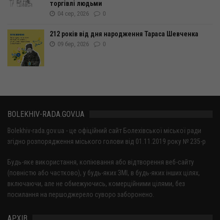
торгівлі людьми
04 сер, 2026
0
212 років від дня народження Тараса Шевченка
09 бер, 2026
0
BOLEKHIV-RADA.GOV.UA
Bolekhiv-rada.gov.ua - це офіційний сайт Болехівської міської ради
згідно розпорядження міського голови від 01.11.2019 року № 235-р
Будь-яке використання, копіювання або відтворення веб-сайту
(повністю або частково), у будь-яких ЗМІ, в будь-яких інших цілях,
включаючи, але не обмежуючись, комерційними цілями, без
посилання на першоджерело суворо заборонено.
АРХІВ