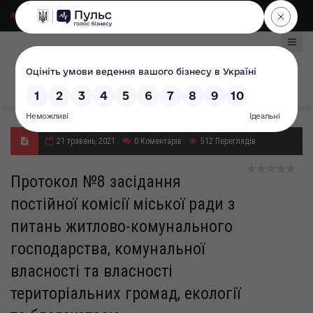
Для слабозорих
|
Select Language
21 травень, 2021
0
Коментарів
512
Переглядів
Протокол №8 засідання
постійної комісії міської ради з
питань житлово-комунального
господарства, комунальної
власності та власності
територіальних громад, екології