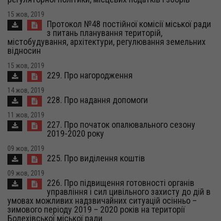
15 жов, 2019
Протокол №48 постійної комісії міської ради
з питань планування територій,
містобудування, архітектури, регулювання земельних
відносин
15 жов, 2019
229. Про нагородження
14 жов, 2019
228. Про надання допомоги
11 жов, 2019
227. Про початок опалювального сезону
2019-2020 року
09 жов, 2019
225. Про виділення коштів
09 жов, 2019
226. Про підвищення готовності органів
управління і сил цивільного захисту до дій в
умовах можливих надзвичайних ситуацій осінньо –
зимового періоду 2019 – 2020 років на території
Болехівської міської ради