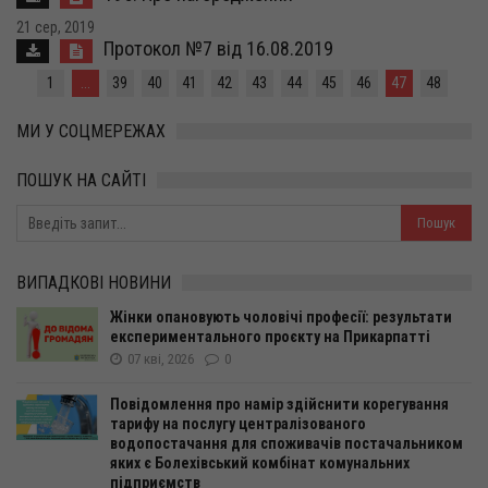
21 сер, 2019
Протокол №7 від 16.08.2019
1
...
39
40
41
42
43
44
45
46
47
48
МИ У СОЦМЕРЕЖАХ
ПОШУК НА САЙТІ
ВИПАДКОВІ НОВИНИ
Жінки опановують чоловічі професії: результати
експериментального проєкту на Прикарпатті
07 кві, 2026
0
Повідомлення про намір здійснити корегування
тарифу на послугу централізованого
водопостачання для споживачів постачальником
яких є Болехівський комбінат комунальних
підприємств