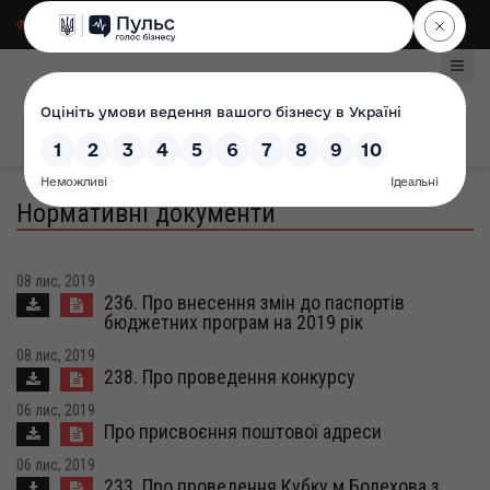
Для слабозорих
|
Select Language
Нормативні документи
08 лис, 2019
236. Про внесення змін до паспортів
бюджетних програм на 2019 рік
08 лис, 2019
238. Про проведення конкурсу
06 лис, 2019
Про присвоєння поштової адреси
06 лис, 2019
233. Про проведення Кубку м.Болехова з