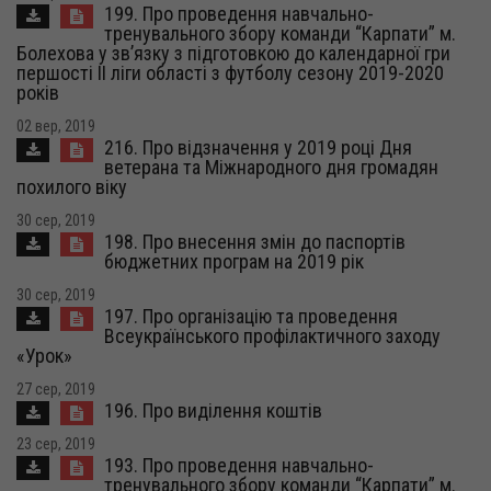
199. Про проведення навчально-
тренувального збору команди “Карпати” м.
Болехова у зв’язку з підготовкою до календарної гри
першості ІІ ліги області з футболу сезону 2019-2020
років
02 вер, 2019
216. Про відзначення у 2019 році Дня
ветерана та Міжнародного дня громадян
похилого віку
30 сер, 2019
198. Про внесення змін до паспортів
бюджетних програм на 2019 рік
30 сер, 2019
197. Про організацію та проведення
Всеукраїнського профілактичного заходу
«Урок»
27 сер, 2019
196. Про виділення коштів
23 сер, 2019
193. Про проведення навчально-
тренувального збору команди “Карпати” м.