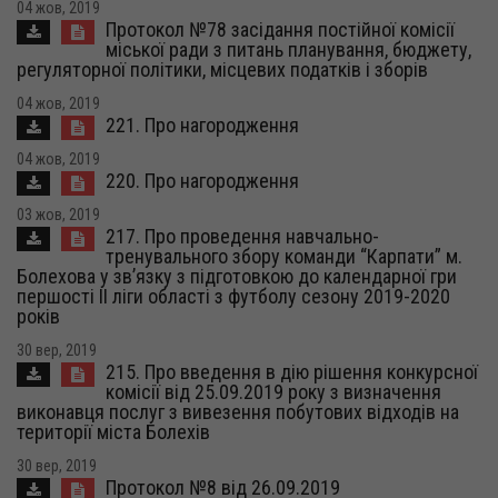
04 жов, 2019
Протокол №78 засідання постійної комісії
міської ради з питань планування, бюджету,
регуляторної політики, місцевих податків і зборів
04 жов, 2019
221. Про нагородження
04 жов, 2019
220. Про нагородження
03 жов, 2019
217. Про проведення навчально-
тренувального збору команди “Карпати” м.
Болехова у зв’язку з підготовкою до календарної гри
першості ІІ ліги області з футболу сезону 2019-2020
років
30 вер, 2019
215. Про введення в дію рішення конкурсної
комісії від 25.09.2019 року з визначення
виконавця послуг з вивезення побутових відходів на
території міста Болехів
30 вер, 2019
Протокол №8 від 26.09.2019