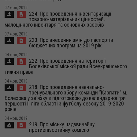
07 жов, 2019
224. Про проведення інвентаризації
товарно-матеріальних цінностей,
малоцінного інвентаря та основних засобів
07 жов, 2019
223. Про внесення змін до паспортів
бюджетних програм на 2019 рік
04 жов, 2019
222. Про проведення на території
Болехівської міської ради Всеукраїнського
тижня права
04 жов, 2019
218. Про проведення навчально-
тренувального збору команди “Карпати” м.
Болехова у зв’язку з підготовкою до календарної гри
першості ІІ ліги області з футболу сезону 2019-2020
років
04 жов, 2019
219. Про міську надзвичайну
протиепізоотичну комісію