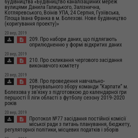
будівництва «Будівництво каналізаційних мереж
вулицями Данила Галицького, Залізнична,
Котляревського, Воїнів УПА, 24 Серпня, Гузіївська,
Площа Івана Франка в м. Болехові. Нове будівництво
(коригування проекту)»
20 вер, 2019
209. Про набори даних, що підлягають
оприлюдненню у формі відкритих даних
20 вер, 2019
210. Про скликання чергового засідання
виконавчого комітету
20 вер, 2019
208. Про проведення навчально-
тренувального збору команди “Карпати” м.
Болехова у зв’язку з підготовкою до календарної гри
першості ІІ ліги області з футболу сезону 2019-2020
років
20 вер, 2019
Протокол №77 засідання постійної комісії
міської ради з питань планування, бюджету,
регуляторної політики, місцевих податків і зборів