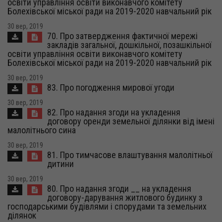
освіти управління освіти виконавчого комітету
Болехівської міської ради на 2019-2020 навчальний рік
30 вер, 2019
70. Про затвердження фактичної мережі
закладів загальної, дошкільної, позашкільної
освіти управління освіти виконавчого комітету
Болехівської міської ради на 2019-2020 навчальний рік
30 вер, 2019
83. Про погодження мирової угоди
30 вер, 2019
82. Про надання згоди на укладення
договору оренди земельної ділянки від імені
малолітнього сина
30 вер, 2019
81. Про тимчасове влаштування малолітньої
дитини
30 вер, 2019
80. Про надання згоди __ на укладення
договору-дарування житлового будинку з
господарськими будівлями і спорудами та земельних
ділянок