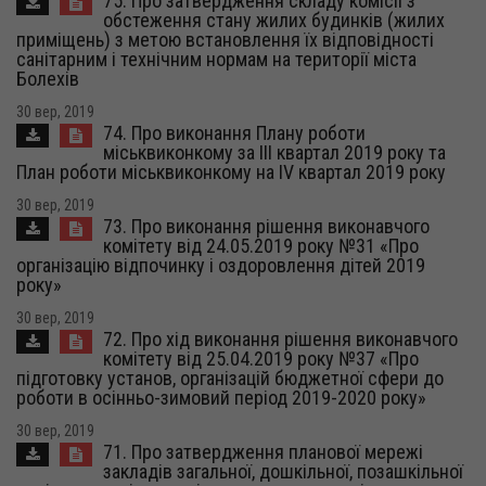
75. Про затвердження складу комісії з
обстеження стану жилих будинків (жилих
приміщень) з метою встановлення їх відповідності
санітарним і технічним нормам на території міста
Болехів
30 вер, 2019
74. Про виконання Плану роботи
міськвиконкому за ІІІ квартал 2019 року та
План роботи міськвиконкому на ІV квартал 2019 року
30 вер, 2019
73. Про виконання рішення виконавчого
комітету від 24.05.2019 року №31 «Про
організацію відпочинку і оздоровлення дітей 2019
року»
30 вер, 2019
72. Про хід виконання рішення виконавчого
комітету від 25.04.2019 року №37 «Про
підготовку установ, організацій бюджетної сфери до
роботи в осінньо-зимовий період 2019-2020 року»
30 вер, 2019
71. Про затвердження планової мережі
закладів загальної, дошкільної, позашкільної