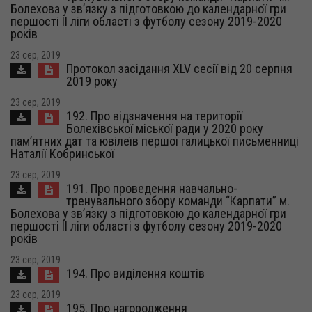
Болехова у зв’язку з підготовкою до календарної гри
першості ІІ ліги області з футболу сезону 2019-2020
років
23 сер, 2019
Протокол засідання XLV сесії від 20 серпня
2019 року
23 сер, 2019
192. Про відзначення на території
Болехівської міської ради у 2020 року
пам’ятних дат та ювілеїв першої галицької письменниці
Наталії Кобринської
23 сер, 2019
191. Про проведення навчально-
тренувального збору команди “Карпати” м.
Болехова у зв’язку з підготовкою до календарної гри
першості ІІ ліги області з футболу сезону 2019-2020
років
23 сер, 2019
194. Про виділення коштів
23 сер, 2019
195. Про нагородження