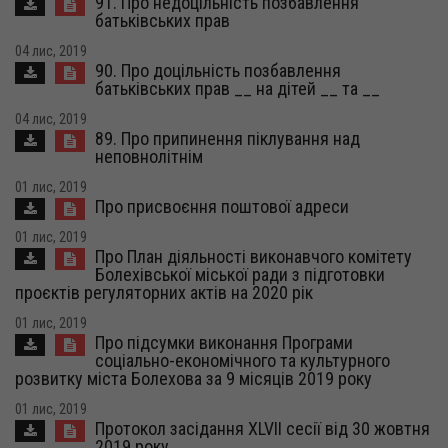
91. Про недоцільність позбавлення
батьківських прав
04 лис, 2019
90. Про доцільність позбавлення
батьківських прав __ на дітей __ та __
04 лис, 2019
89. Про припинення піклування над
неповнолітнім
01 лис, 2019
Про присвоєння поштової адреси
01 лис, 2019
Про План діяльності виконавчого комітету
Болехівської міської ради з підготовки
проєктів регуляторних актів на 2020 рік
01 лис, 2019
Про підсумки виконання Програми
соціально-економічного та культурного
розвитку міста Болехова за 9 місяців 2019 року
01 лис, 2019
Протокол засідання XLVII сесії від 30 жовтня
2019 року