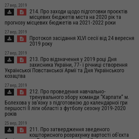
27 вер, 2019
214. Про заходи щодо підготовки проєктів
місцевих бюджетів міста на 2020 рік та
прогнозу місцевих бюджетів на 2021-2022 роки
27 вер, 2019
Протокол засідання XLVI сесії від 24 вересня
2019 року
27 вер, 2019
213. Про відзначення у 2019 році Дня
захисника України, 77- ї річниці створення
Української Повстанської Армії та Дня Українського
козацтва
27 вер, 2019
212. Про проведення навчально-
тренувального збору команди “Карпати” м.
Болехова у зв’язку з підготовкою до календарної гри
першості ІІ ліги області з футболу сезону 2019-2020
років
25 вер, 2019
211. Про затвердження зведеного
кошторисного розрахунку вартості об’єкта