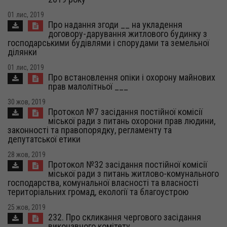
01 лис, 2019
Про надання згоди __ на укладення
договору-дарування житлового будинку з
господарськими будівлями і спорудами та земельної
ділянки
01 лис, 2019
Про встановлення опіки і охорону майнових
прав малолітньої ___
30 жов, 2019
Протокол №7 засідання постійної комісії
міської ради з питань охорони прав людини,
законності та правопорядку, регламенту та
депутатської етики
28 жов, 2019
Протокол №32 засідання постійної комісії
міської ради з питань житлово-комунального
господарства, комунальної власності та власності
територіальних громад, екології та благоустрою
25 жов, 2019
232. Про скликання чергового засідання
виконавчого комітету