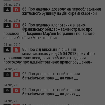
04 лис, 2019
88. Про надання дозволу на переобладнання
житлового будинку на дві окремі квартири
04 лис, 2019
87. Про подання клопотання в Івано-
Франківську облдержадміністрацію про
присвоєння Покришці Мар’яні Богданівні почесного
звання України «Мати-героїня»
04 лис, 2019
86. Про хід виконання рішення
міськвиконкому від 26.04.2018 року «Про
уповноважених посадових осіб для складання
протоколу про адміністративне правопорушення»
04 лис, 2019
93. Про доцільність позбавлення
батьківських прав __ на сина __
04 лис, 2019
92. Про доцільність позбавлення
батьківських прав __ на дочку __
04 лис, 2019