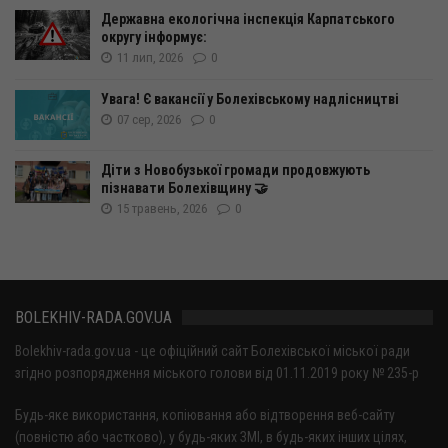
Державна екологічна інспекція Карпатського
округу інформує:
11 лип, 2026
0
Увага! Є вакансії у Болехівському надлісництві
07 сер, 2026
0
Діти з Новобузької громади продовжують
пізнавати Болехівщину 🤝
15 травень, 2026
0
BOLEKHIV-RADA.GOV.UA
Bolekhiv-rada.gov.ua - це офіційний сайт Болехівської міської ради
згідно розпорядження міського голови від 01.11.2019 року № 235-р
Будь-яке використання, копіювання або відтворення веб-сайту
(повністю або частково), у будь-яких ЗМІ, в будь-яких інших цілях,