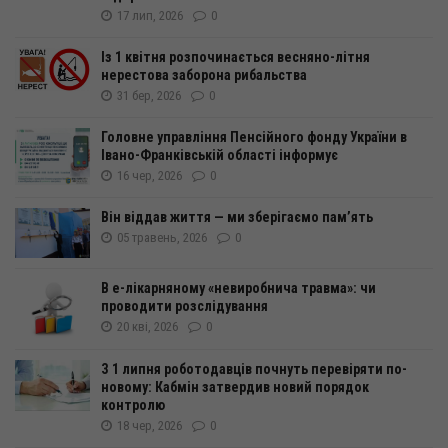
17 лип, 2026
0
Із 1 квітня розпочинається весняно-літня
нерестова заборона рибальства
31 бер, 2026
0
Головне управління Пенсійного фонду України в
Івано-Франківській області інформує
16 чер, 2026
0
Він віддав життя — ми зберігаємо пам’ять
05 травень, 2026
0
В е-лікарняному «невиробнича травма»: чи
проводити розслідування
20 кві, 2026
0
З 1 липня роботодавців почнуть перевіряти по-
новому: Кабмін затвердив новий порядок
контролю
18 чер, 2026
0