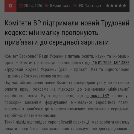
20 кві, 2026
0
Коментарів
192
Перегляди
Комітети ВР підтримали новий Трудовий
кодекс: мінімалку пропонують
прив’язати до середньої зарплати
Комітет Верховної Ради України з питань освіти, науки та інновацій
(далі – Комітет) розглянув законопроєкт
від 15.01.2026 №14386
«Трудовий кодекс України» (далі – проєкт ТКУ) та одноголосно
підтримав його ухвалення за основу.
Під час обговорення члени Комітету зосередили увагу на питаннях
оплати праці, зокрема на підходах до визначення мінімальної
заробітної плати. Було відзначено, що
проєкт ТКУ
пропонує
прозорий механізм формування мінімальної заробітної плати,
зокрема її прив’язку до макроекономічних показників і середньої
заробітної плати в економіці.
Такий підхід відповідає європейській практиці і має зробити систему
оплати праці більш прогнозованою та зрозумілою для працівників і