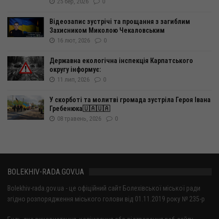
25 бер, 2026
0
Відеозапис зустрічі та прощання з загиблим
Захисником Миколою Чекаловським
16 лют, 2026
0
Державна екологічна інспекція Карпатського
округу інформує:
11 лип, 2026
0
У скорботі та молитві громада зустріла Героя Івана
Гребенюка🇺🇦🇺🇦
08 травень, 2026
0
BOLEKHIV-RADA.GOV.UA
Bolekhiv-rada.gov.ua - це офіційний сайт Болехівської міської ради
згідно розпорядження міського голови від 01.11.2019 року № 235-р