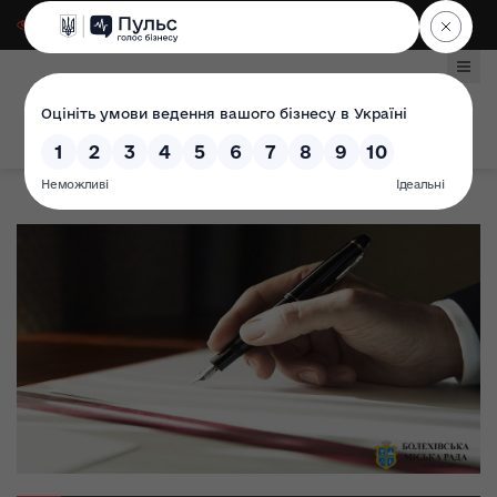
Для слабозорих
|
Select Language