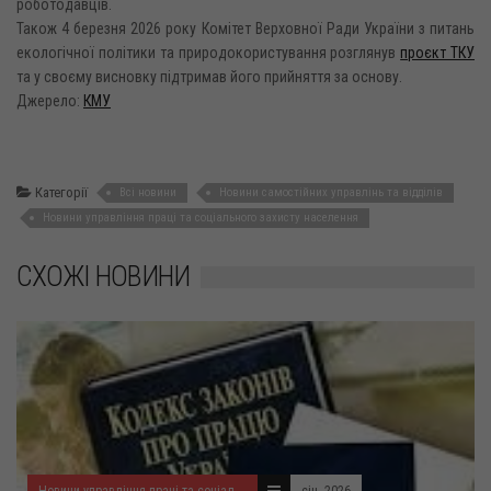
роботодавців.
Також 4 березня 2026 року Комітет Верховної Ради України з питань
екологічної політики та природокористування розглянув
проєкт ТКУ
та у своєму висновку підтримав його прийняття за основу.
Джерело:
КМУ
Категорії
Всі новини
Новини самостійних управлінь та відділів
Новини управління праці та соціального захисту населення
СХОЖІ НОВИНИ
Новини управління праці та соціального захисту населення
січ. 2026