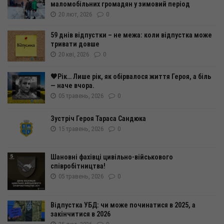
маломобільних громадян у зимовий період
20 лют, 2026
0
59 днів відпустки – не межа: коли відпустка може
тривати довше
20 кві, 2026
0
🖤Рік… Лише рік, як обірвалося життя Героя, а біль
— наче вчора.
05 травень, 2026
0
Зустріч Героя Тараса Сандюка
15 травень, 2026
0
Шановні фахівці цивільно-військового
співробітництва!
05 травень, 2026
0
Відпустка УБД: чи може починатися в 2025, а
закінчитися в 2026