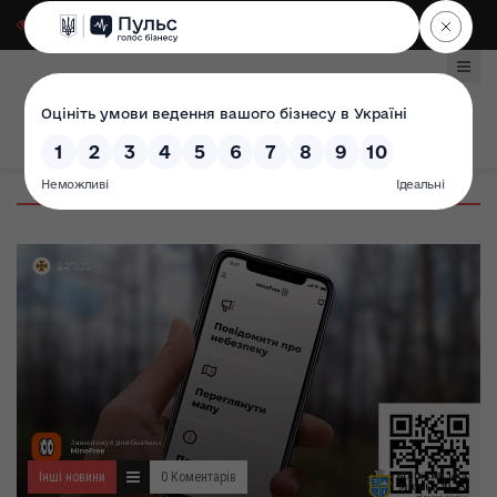
Для слабозорих
|
Select Language
Інші новини
0 Коментарів