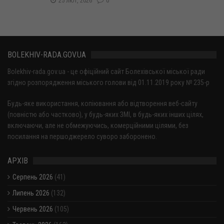
25 лют, 2026
0
BOLEKHIV-RADA.GOV.UA
Bolekhiv-rada.gov.ua - це офіційний сайт Болехівської міської ради
згідно розпорядження міського голови від 01.11.2019 року № 235-р
Будь-яке використання, копіювання або відтворення веб-сайту
(повністю або частково), у будь-яких ЗМІ, в будь-яких інших цілях,
включаючи, але не обмежуючись, комерційними цілями, без
посилання на першоджерело суворо заборонено.
АРХІВ
Серпень 2026
(41)
Липень 2026
(132)
Червень 2026
(105)