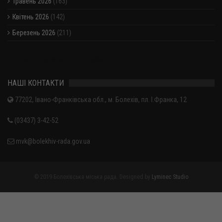
Травень 2026
(163)
Квітень 2026
(142)
Березень 2026
(211)
Показати / приховати весь архів
НАШІ КОНТАКТИ
77202, Івано-Франківська обл., м. Болехів, пл. І.Франка, 12
(03437) 3-42-52
mvk@bolekhiv-rada.gov.ua
© 2019 Болехівська міська рада. Designed by
Lyminec Studio