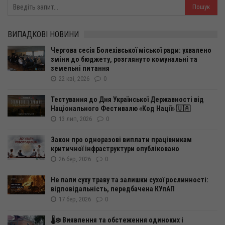
ВИПАДКОВІ НОВИНИ
Чергова сесія Болехівської міської ради: ухвалено
зміни до бюджету, розглянуто комунальні та
земельні питання
22 кві, 2026
0
Тестування до Дня Української Державності від
Національного Фестивалю «Код Нації» 🇺🇦
13 лип, 2026
0
Закон про одноразові виплати працівникам
критичної інфраструктури опубліковано
26 бер, 2026
0
Не пали суху траву та залишки сухої рослинності:
відповідальність, передбачена КУпАП
17 бер, 2026
0
🌡️❄️ Виявлення та обстеження одиноких і