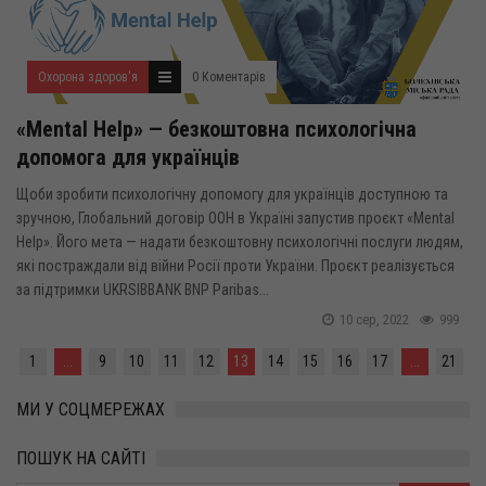
Охорона здоров'я
0 Коментарів
«Mental Help» — безкоштовна психологічна
допомога для українців
Щоби зробити психологічну допомогу для українців доступною та
зручною, Глобальний договір ООН в Україні запустив проєкт «Mental
Help». Його мета — надати безкоштовну психологічні послуги людям,
які постраждали від війни Росії проти України. Проєкт реалізується
за підтримки UKRSIBBANK BNP Paribas...
10 сер, 2022
999
1
...
9
10
11
12
13
14
15
16
17
...
21
МИ У СОЦМЕРЕЖАХ
ПОШУК НА САЙТІ