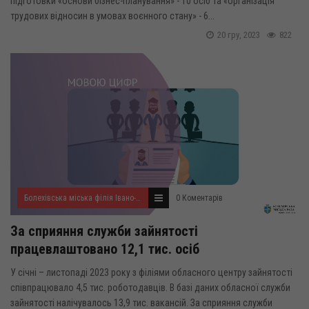
підготовки «основи бізнес-планування» - 10 осіб та «організація
трудових відносин в умовах воєнного стану» - 6...
20 гру, 2023
822
Болехівська міська філія Івано-Франківського ОЦЗ
0 Коментарів
За сприяння служби зайнятості
працевлаштовано 12,1 тис. осіб
У січні – листопаді 2023 року з філіями обласного центру зайнятості
співпрацювало 4,5 тис. роботодавців. В базі даних обласної служби
зайнятості налічувалось 13,9 тис. вакансій. За сприяння служби