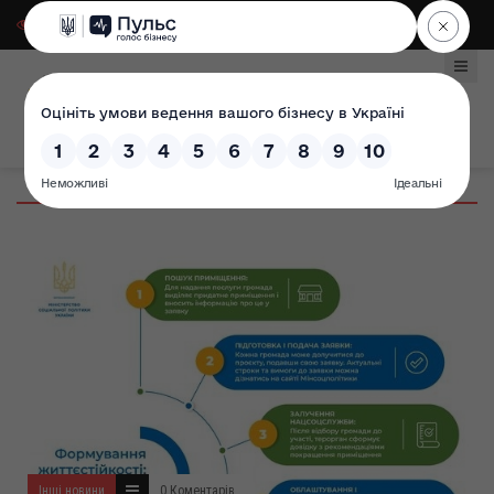
Для слабозорих
|
Select Language
Інші новини
0 Коментарів