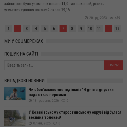
зайнятості було укомплектовано 11,0 тис. вакансій, рівень
укомплектування вакансій склав 79,1%....
20 гру, 2023
439
1
...
3
4
5
6
7
8
9
10
11
...
19
МИ У СОЦМЕРЕЖАХ
ПОШУК НА САЙТІ
ВИПАДКОВІ НОВИНИ
Чи обов’язково «неподільні» 14 днів відпустки
надаються першими
13 травень, 2026
0
У Козаківському старостинському окрузі відбулася
весняна толока🌿
07 кві, 2026
0