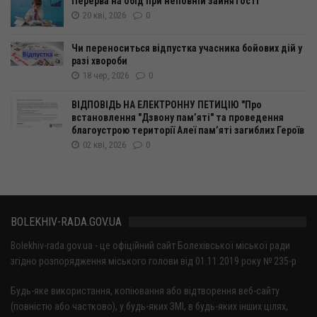
Перерва на обід при неповній зайнятості
20 кві, 2026
0
Чи переноситься відпустка учасника бойових дій у
разі хвороби
18 чер, 2026
0
ВІДПОВІДЬ НА ЕЛЕКТРОННУ ПЕТИЦІЮ "Про
встановлення "Дзвону пам’яті" та проведення
благоустрою території Алеї пам’яті загиблих Героїв
02 кві, 2026
0
BOLEKHIV-RADA.GOV.UA
Bolekhiv-rada.gov.ua - це офіційний сайт Болехівської міської ради
згідно розпорядження міського голови від 01.11.2019 року № 235-р
Будь-яке використання, копіювання або відтворення веб-сайту
(повністю або частково), у будь-яких ЗМІ, в будь-яких інших цілях,