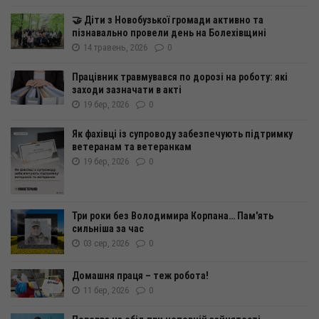
🤝 Діти з Новобузької громади активно та
пізнавально провели день на Болехівщині
14 травень, 2026
0
Працівник травмувався по дорозі на роботу: які
заходи зазначати в акті
19 бер, 2026
0
Як фахівці із супроводу забезпечують підтримку
ветеранам та ветеранкам
19 бер, 2026
0
Три роки без Володимира Корпана… Пам'ять
сильніша за час
03 сер, 2026
0
Домашня праця – теж робота!
11 бер, 2026
0