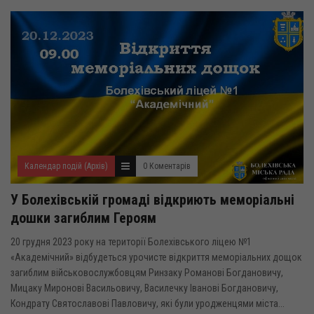
Календар подій (Архів)
0 Коментарів
У Болехівській громаді відкриють меморіальні
дошки загиблим Героям
20 грудня 2023 року на території Болехівського ліцею №1
«Академічний» відбудеться урочисте відкриття меморіальних дощок
загиблим військовослужбовцям Ринзаку Романові Богдановичу,
Мицаку Миронові Васильовичу, Василечку Іванові Богдановичу,
Кондрату Святославові Павловичу, які були уродженцями міста...