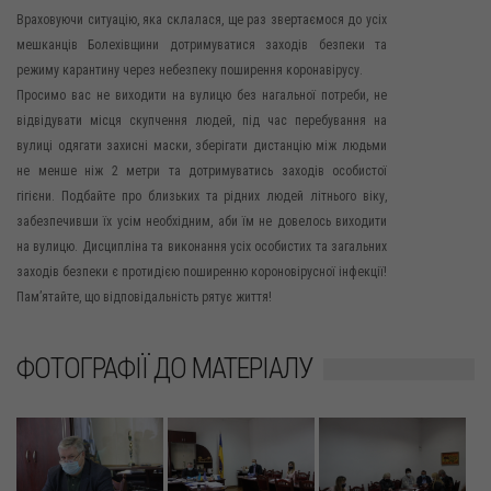
Враховуючи ситуацію, яка склалася, ще раз звертаємося до усіх
мешканців Болехівщини дотримуватися заходів безпеки та
режиму карантину через небезпеку поширення коронавірусу.
Просимо вас не виходити на вулицю без нагальної потреби, не
відвідувати місця скупчення людей, під час перебування на
вулиці одягати захисні маски, зберігати дистанцію між людьми
не менше ніж 2 метри та дотримуватись заходів особистої
гігієни. Подбайте про близьких та рідних людей літнього віку,
забезпечивши їх усім необхідним, аби їм не довелось виходити
на вулицю. Дисципліна та виконання усіх особистих та загальних
заходів безпеки є протидією поширенню короновірусної інфекції!
Пам’ятайте, що відповідальність рятує життя!
ФОТОГРАФІЇ ДО МАТЕРІАЛУ