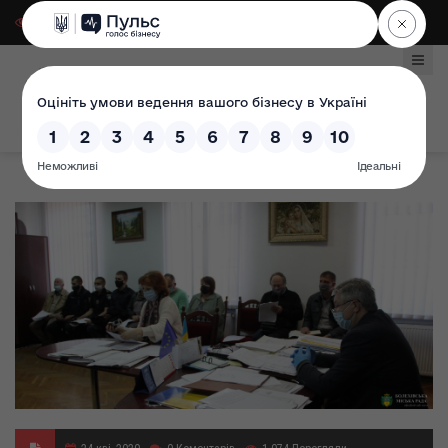
Для слабозорих
|
Select Language