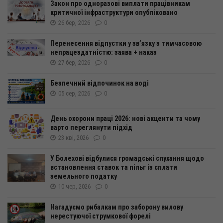
Закон про одноразові виплати працівникам
критичної інфраструктури опубліковано
26 бер, 2026
0
Перенесення відпустки у зв’язку з тимчасовою
непрацездатністю: заява + наказ
27 бер, 2026
0
Безпечний відпочинок на воді
05 сер, 2026
0
День охорони праці 2026: нові акценти та чому
варто переглянути підхід
23 кві, 2026
0
У Болехові відбулися громадські слухання щодо
встановлення ставок та пільг із сплати
земельного податку
10 чер, 2026
0
Нагадуємо рибалкам про заборону вилову
нерестуючої струмкової форелі