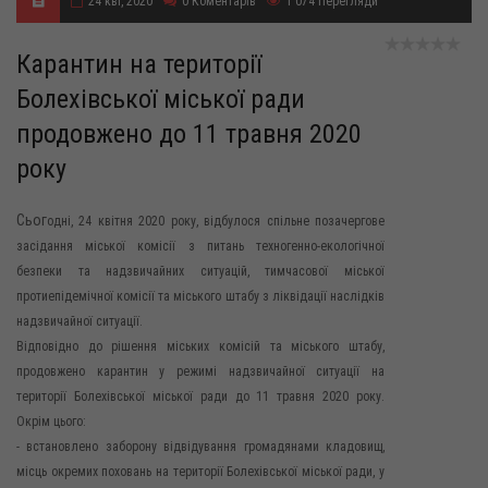
24 кві, 2020
0
Коментарів
1 074
Перегляди
Карантин на території
Болехівської міської ради
продовжено до 11 травня 2020
року
Сьог
одні, 24 квітня 2020 року, відбулося спільне позачергове
засідання міської комісії з питань техногенно-екологічної
безпеки та надзвичайних ситуацій, тимчасової міської
протиепідемічної комісії та міського штабу з ліквідації наслідків
надзвичайної ситуації.
Відповідно до рішення міських комісій та міського штабу,
продовжено карантин у режимі надзвичайної ситуації на
території Болехівської міської ради до 11 травня 2020 року.
Окрім цього:
- встановлено заборону відвідування громадянами кладовищ,
місць окремих поховань на території Болехівської міської ради, у