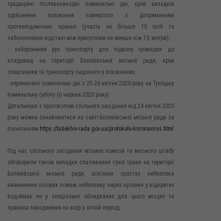
традиційні післявеликодні поминальні дні, крім випадків
здійснення поховання померлого з дотриманням
протиепідемічних правил (участь не більше 10 осіб та
забезпечення відстані між присутніми не менше ніж 1,5 метри);
- заборонений рух транспорту для підвозу громадян до
кладовищ на території Болехівської міської ради, крім
спецтехніки та транспорту задіяного у похованнях;
- перенесено поминальні дні з 25-26 квітня 2020 року на Троїцьку
поминальну суботу (6 червня 2020 року).
Детальніше з протоколом спільного засідання від 24 квітня 2020
року можна ознайомитися на сайті Болехівської міської ради за
посиланням
https://bolekhiv-rada.gov.ua/protokolu-koronavirus.html
Під час спільного засідання міських комісій та міського штабу
обговорили також випадки спалювання сухої трави на території
Болехівської міської ради, оскільки зростає небезпека
виникнення лісових пожеж, небезпеку через купання у відкритих
водоймах не у спеціально обладнаних для цього місцях та
правила поводження на воді у літній період.