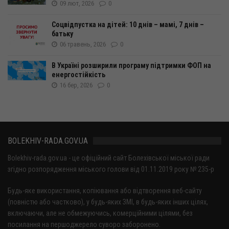
09 лют, 2026
0
Соцвідпустка на дітей: 10 днів – мамі, 7 днів –
батьку
06 травень, 2026
0
В Україні розширили програму підтримки ФОП на
енергоcтійкість
16 бер, 2026
0
BOLEKHIV-RADA.GOV.UA
Bolekhiv-rada.gov.ua - це офіційний сайт Болехівської міської ради
згідно розпорядження міського голови від 01.11.2019 року № 235-р
Будь-яке використання, копіювання або відтворення веб-сайту
(повністю або частково), у будь-яких ЗМІ, в будь-яких інших цілях,
включаючи, але не обмежуючись, комерційними цілями, без
посилання на першоджерело суворо заборонено.