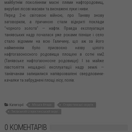
майбутнім поколінням масні плями нафтородовищ,
вирубані лісові масиви та виснажені луки і ниви.
Перед 2-ю світовою війною, про Таняву знову
заговорили, а причиною стали відкриті поклади
"чорного золота" — нафти. Правда експлуатація
танявських надр почалася уже роками пізніше і село
стало відомим на всю Галичину, що аж за його
найменням було присвоєно назву цілого
нафтогазоносного родовища площею в сотні км2
(Танявське нафтогазоносне родовище). І за майже
півстоліття нещадної експлуатації надр землі —
танівчанам залишилися напіврозвалені свердловини-
качалки та забруднені площі лісу, полів.
Категорії
Міська Влада
Старостинські округи
Тисівський старостинський округ
0 КОМЕНТАРІВ