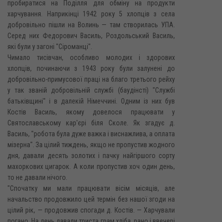
пробиратися на Поділля для обміну на продукти
харчування. Наприкінці 1942 року 5 хлопців з села
добровільно пішли на Волинь — там створилась УПА.
Серед них Федорович Василь, Роздольський Василь,
які були у загоні "Сіроманці".
Чимало тисівчан, особливо молодих і здорових
хлопців, починаючи з 1943 року були залунені до
добровільно-примусової праці на благо третього рейху
у так званій добровільній службі (баудінсті) "Службі
батьківщині" і в далекій Німеччині. Одним із них був
Костів Василь, якому довелося працювати у
Святославському кар'єрі біля Сколе. Як згадує д.
Василь, "робота була дуже важка і виснажлива, а оплата
мізерна". За цілий тиждень, якщо не пропустив жодного
дня, давали десять золотих і пачку найгіршого сорту
махоркових цигарок. А коли пропустив хоч один день,
то не давали нічого.
"Спочатку ми мали працювати вісім місяців, але
начальство продовжило цей термін без нашої згоди на
цілий рік, — продовжив спогади д. Костів. — Харчували
погано. На день давали триста грам хліба, рано і ввечері