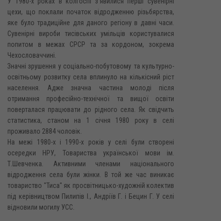
У 1980-х роках в колгоспі з'явилися перші сувенірні
цехи, що поклали початок відродженню різьбярства,
яке було традиційне для даного регіону в давні часи.
Сувенірні вироби тисівських умільців користувалися
попитом в межах СPCP та за кордоном, зокрема
Чехословаччині.
Значні зрушення у соціально-побутовому та культурно-
освітньому розвитку села вплинуло на кількісний ріст
населення. Адже значна частина молоді після
отримання професійно-технічної та вищої освіти
поверталася працювати до рідного села. Як свідчить
статистика, станом на 1 січня 1980 року в селі
проживало 2884 чоловік.
На межі 1980-х і 1990-х років у селі були створені
осередки НРУ, Товариства української мови ім.
Т.Шевченка. Активними членами національного
відродження села були жінки. В той же час виникає
товариство "Тиса" як просвітницько-художній колектив
під керівництвом Пилипів І., Андріїв Г. і Бецин Г. У селі
відновили могилу УСС.