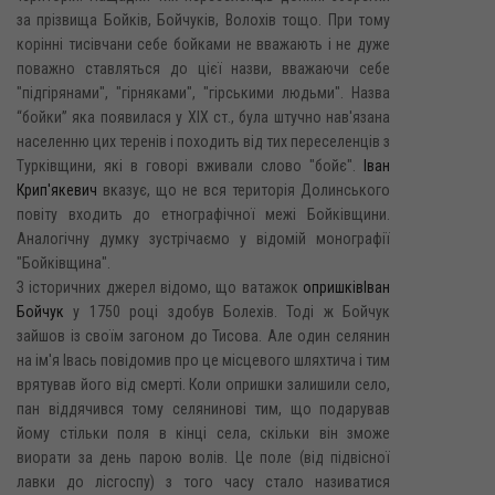
за прізвища Бойків, Бойчуків, Волохів тощо. При тому
корінні тисівчани себе бойками не вважають і не дуже
поважно ставляться до цієї назви, вважаючи себе
"підгірянами", "гірняками", "гірськими людьми". Назва
“бойки” яка появилася у XIX ст., була штучно нав'язана
населенню цих теренів і походить від тих переселенців з
Турківщини, які в говорі вживали слово "бойє".
Іван
Крип'якевич
вказує, що не вся територія Долинського
повіту входить до етнографічної межі Бойківщини.
Аналогічну думку зустрічаємо у відомій монографії
"Бойківщина".
З історичних джерел відомо, що ватажок
опришків
Іван
Бойчук
у 1750 році здобув Болехів. Тоді ж Бойчук
зайшов із своїм загоном до Тисова. Але один селянин
на ім'я Івась повідомив про це місцевого шляхтича і тим
врятував його від смерті. Коли опришки залишили село,
пан віддячився тому селянинові тим, що подарував
йому стільки поля в кінці села, скільки він зможе
виорати за день парою волів. Це поле (від підвісної
лавки до лісгоспу) з того часу стало називатися