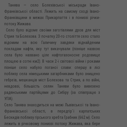
Танява — село Болехівської міськради Івано-
Франківської області. Лежить на самому сході Івано-
Франківщини в межах Прикарпаття і в пониззі річки-
потоку Жижава.
Село було відоме своїми заготівлями дров для міст
Стрия та Болехова. З початку 20-го століття село стало
відомим на всю Галичину завдяки віднайденим
покладам нафти, яку тут викачували (пізніше назвою
села було названо ціле нафтогазоносне родовище
площею в сотні км2). В часи 2-ї світової війни і роками
пізніше село набуло поганої слави: спершу в лісі
поблизу села німецькими загарбниками було знищено
гебреїв, мешканців міст Болехова та Стрия, а по війні,
невдовзі, більшість селян Таняви було вивезено
радянськими партійцями до Сибіру (за співпрацю з
УПА).
Село Танява знаходиться на межі Львівської та Івано-
Франківської області, в передгір`ї карпатських
Бескидів поблизу гірського хребта Грабник (662 м). Село
лежить в річковому пониззі потоку Жижава, яка бере