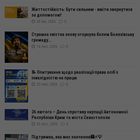
Життєстійкість: Бути сильним - вміти звернутися
за допомогою!
03 кві, 2026
0
Страшна звістка знову огорнула болем Болехівську
громаду…
14 лип, 2026
0
📝 Опитування щодо реалізації права осіб з
інвалідністю на працю
20 лип, 2026
0
26 лютого – День спротиву окупації Автономної
Республіки Крим та міста Севастополя
26 лют, 2026
0
Підтримка, яка має значення🏥⚡️💡