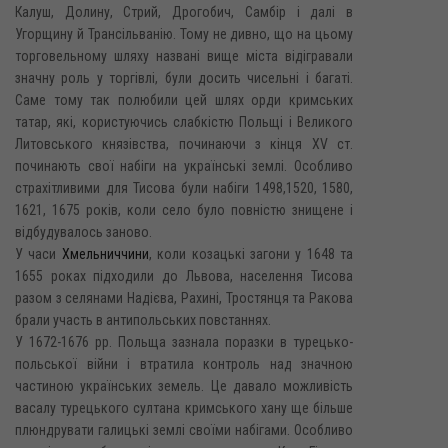
Калуш, Долину, Стрий, Дрогобич, Самбір і далі в
Угорщину й Трансільванію. Тому не дивно, що на цьому
торговельному шляху названі вище міста відігравали
значну роль у торгівлі, були досить чисельні і багаті.
Саме тому так полюбили цей шлях орди кримських
татар, які, користуючись слабкістю Польщі і Великого
Литовського князівства, починаючи з кінця XV ст.
починають свої набіги на українські землі. Особливо
страхітливими для Тисова були набіги 1498,1520, 1580,
1621, 1675 років, коли село було повністю знищене і
відбудувалось заново.
У часи
Хмельниччини
, коли козацькі загони у 1648 та
1655 роках підходили до Львова, населення Тисова
разом з селянами Надієва, Рахині, Тростянця та Ракова
брали участь в антипольських повстаннях.
У 1672-1676 pp. Польща зазнала поразки в турецько-
польської війни і втратила контроль над значною
частиною українських земель. Це давало можливість
васалу турецького султана кримського хану ще більше
плюндрувати галицькі землі своїми набігами. Особливо