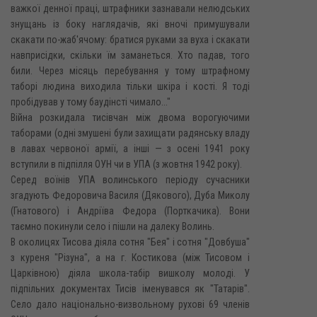
важкої денної праці, штрафники зазнавали нелюдських
знущань із боку наглядачів, які вночі примушували
скакати по-жаб'ячому: братися руками за вуха і скакати
навприсідки, скільки їм заманеться. Хто падав, того
били. Через місяць перебування у тому штрафному
таборі людина виходила тільки шкіра і кості. Я тоді
пробідував у тому баудінсті чимало..."
Війна розкидала тисівчан між двома ворогуючими
таборами (одні змушені були захищати радянську владу
в лавах червоної армії, а інші — з осені 1941 року
вступили в підпілля ОУН чи в УПА (з жовтня 1942 року).
Серед воїнів УПА волинського періоду сучасники
згадують Федоровича Василя (Дякового), Дуба Миколу
(Гнатового) і Андріїва Федора (Порткачика). Вони
таємно покинули село і пішли на далеку Волинь.
В околицях Тисова діяла сотня "Бея" і сотня "Довбуша"
з куреня "Різуна", а на г. Костикова (між Тисовом і
Царківною) діяла школа-табір вишколу молоді. У
підпільних документах Тисів іменувався як "Татарів".
Село дало національно-визвольному рухові 69 членів