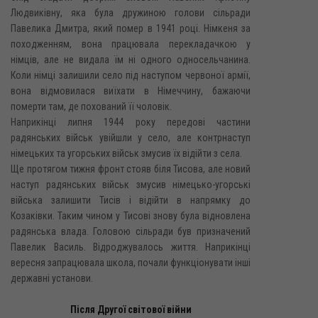
Людвиківну, яка була дружиною голови сільради
Павелика Дмитра, який помер в 1941 році. Німкеня за
походженням, вона працювала перекладачкою у
німців, але не видала їм ні одного односельчанина.
Коли німці залишили село під наступом червоної армії,
вона відмовилася виїхати в Німеччину, бажаючи
померти там, де похований її чоловік.
Наприкінці липня 1944 року передові частини
радянських військ увійшли у село, але контрнаступ
німецьких та угорських військ змусив їх відійти з села.
Ще протягом тижня фронт стояв біля Тисова, але новий
наступ радянських військ змусив німецько-угорські
війська залишити Тисів і відійти в напрямку до
Козаківки. Таким чином у Тисові знову була відновлена
радянська влада. Головою сільради був призначений
Павелик Василь. Відроджувалось життя. Наприкінці
вересня запрацювала школа, почали функціонувати інші
державні установи.
Після Другої світової війни