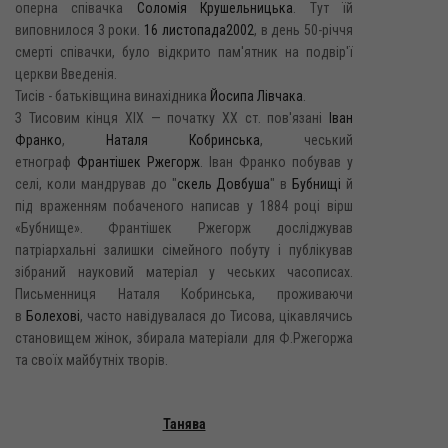
оперна співачка
Соломія Крушельницька
. Тут їй
виповнилося 3 роки.
16 листопада
2002
, в день 50-річчя
смерті співачки, було відкрито пам'ятник на подвір'ї
церкви Введенія.
Тисів - батьківщина винахідника
Йосипа Лівчака
.
З Тисовим кінця XIX — початку XX ст. пов'язані
Іван
Франко
,
Наталя Кобринська
, чеський
етнограф
Франтішек Ржегорж
. Іван Франко побував у
селі, коли мандрував до "
скель Довбуша
" в
Бубнищі
й
під враженням побаченого написав у 1884 році вірш
«Бубнище». Франтішек Ржегорж досліджував
патріархальні залишки сімейного побуту і публікував
зібраний науковий матеріал у чеських часописах.
Письменниця Наталя Кобринська, проживаючи
в
Болехові
, часто навідувалася до Тисова, цікавлячись
становищем жінок, збирала матеріали для Ф.Ржегоржа
та своїх майбутніх творів.
Танява