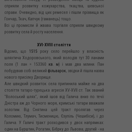
сприяли розвитку кожухарства, ткацтва, шевської
справи. Очевидно, від цих ремесел і пішли прізвища як
Гончар, Ткач, Капчук (гаманець) тощо.
Всі ці промисли й жвава торгівля сприяли швидкому
розвитку села й росту населення.
XVI-XVIII століття
Відомо, що
1515
року село перейшло у власність
шляхтича Ходоровського, який володів тут 30 ланами
поля (1 лан = 153360
кв. м
) і мав два млини. Пан
побудував собі великий
фільварок
, звідки й пішла назва
нового присілку Дворище.
Але швидкий розвиток села припинила майже на два
століття татаро-турецька агресія XV-XVII ст. Так званий
"Волоський шлях", який ішов від Галича вниз по течії
Дністра аж до Чорного моря, кримські татари вважали
золотим. Від Снятина цей тракт пролягав через
Коломию, Тлумач, Тисменицю, Єзупіль (Чешибіси), і до
Галича. У Галичі тракт розходився у двох напрямках:
один на Бурштин, Рогатин, Бібрку до Львова; другий - на