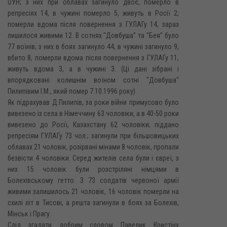
ОУН; з них при облавах загинуло двоє, померло в
репресіях 14, в чужині померло 5, живуть в Росії 2;
померли вдома після повернення з ГУЛАГу 14, зараз
лишилося живими 12. В сотнях "Довбуша" та "Бея" було
77 воїнів; з них в боях загинуло 44, в чужині загинуло 9,
вбито 8, померли вдома після повернення з ГУЛАГу 11,
живуть вдома 3, а в чужині 3. (Ці дані зібрані і
впорядковані колишнім воїном сотні "Довбуша"
Пилипівим І.М., який помер 7.10.1996 року).
Як підрахував Д.Пилипів, за роки війни примусово було
вивезено із села в Німеччину 63 чоловіки, а в 40-50 роки
вивезено до Росії, Казахстану 62 чоловіки; піддано
репресіям ГУЛАГу 73 чол.; загинули при більшовицьких
облавах 21 чоловік, розірвані мінами 8 чоловік, пропали
безвісти 4 чоловіки. Серед жителів села були і євреї, з
них 15 чоловік були розстріляні німцями в
Болехівському гетто. З 73 солдатів червоної армії
живими залишилось 21 чоловік, 16 чоловік померли на
схилі літ в Тисові, а решта загинули в боях за Болехів,
Мінськ і Прагу.
Слід згадати добрим словом Павелик Кристіну