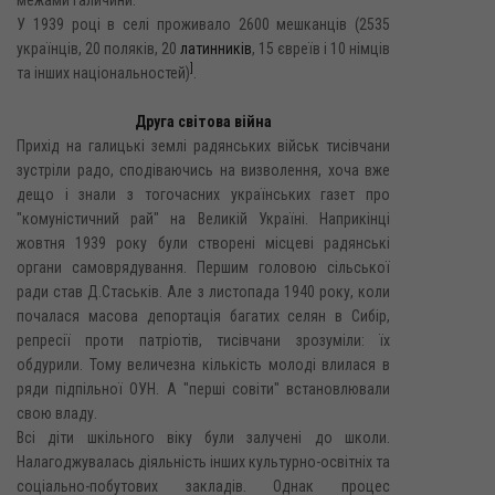
У 1939 році в селі проживало 2600 мешканців (2535
українців, 20 поляків, 20
латинників
, 15 євреїв і 10 німців
]
та інших національностей)
.
Друга світова війна
Прихід на галицькі землі радянських військ тисівчани
зустріли радо, сподіваючись на визволення, хоча вже
дещо і знали з тогочасних українських газет про
"комуністичний рай" на Великій Україні. Наприкінці
жовтня 1939 року були створені місцеві радянські
органи самоврядування. Першим головою сільської
ради став Д.Стаськів. Але з листопада 1940 року, коли
почалася масова депортація багатих селян в Сибір,
репресії проти патріотів, тисівчани зрозуміли: їх
обдурили. Тому величезна кількість молоді влилася в
ряди підпільної ОУН. А "перші совіти" встановлювали
свою владу.
Всі діти шкільного віку були залучені до школи.
Налагоджувалась діяльність інших культурно-освітніх та
соціально-побутових закладів. Однак процес