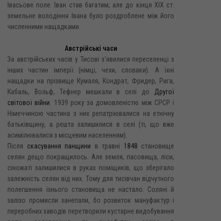
Івасьове поле. Іван став багатим, але до кінця XIX ст.
земельне володіння Івана було роздроблене між його
численними нащадками.
Австрійські часи
За австрійських часів у Тисові з'явилися переселенці з
інших частин імперії (німці, чехи, словаки). А їхні
нащадки на прізвище Кумаля, Кондрат, Фридер, Рига,
Кабаль, Вольф, Тефнер мешкали в селі до
Другої
світової війни
. 1939 року за домовленістю між СРСР і
Німеччиною частина з них репатріювалися на етнічну
батьківщину, а решта залишилися в селі (ті, що вже
асимілювалися з місцевим населенням).
Після
скасування панщини
в травні
1848
становище
селян дещо покращилось. Але земля, пасовища, ліси,
сіножаті залишилися в руках поміщиків, що зберігало
залежність селян від них. Тому для тисівчан відчутного
полегшення їхнього становища не настало. Соляні й
залізо промисли занепали, бо розвиток мануфактур і
переробних заводів перетворили кустарне видобування