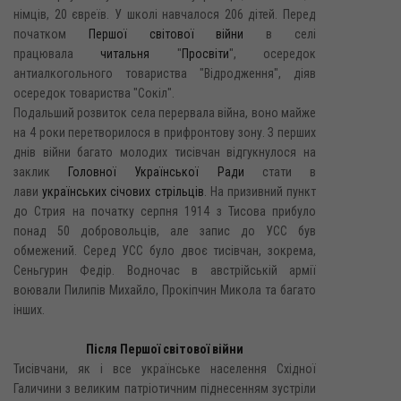
німців, 20 євреїв. У школі навчалося 206 дітей. Перед
початком
Першої світової війни
в селі
працювала
читальня
"
Просвіти
", осередок
антиалкогольного товариства "Відродження", діяв
осередок товариства "Сокіл".
Подальший розвиток села перервала війна, воно майже
на 4 роки перетворилося в прифронтову зону. З перших
днів війни багато молодих тисівчан відгукнулося на
заклик
Головної Української Ради
стати в
лави
українських січових стрільців
. На призивний пункт
до Стрия на початку серпня 1914 з Тисова прибуло
понад 50 добровольців, але запис до УСС був
обмежений. Серед УСС було двоє тисівчан, зокрема,
Сеньгурин Федір. Водночас в австрійській армії
воювали Пилипів Михайло, Прокіпчин Микола та багато
інших.
Після Першої світової війни
Тисівчани, як і все українське населення Східної
Галичини з великим патріотичним піднесенням зустріли