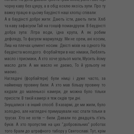
чорну каву без цукру, а в обід кохлю якоїсь зупи. Про ту
важку працю в цьому баудінсті наші хлопці співали:
А в баудінсті добре жити: Дають їсти, дають пити. Хліб
та каву зафасуєм Тай на гохшіф помандруєм. В баудінсті
добра зупа: Літра води, їдна крупа, А як робим
дефіляду, То фасуєм мармуляду. Ми не орем, ані косим,
Лиш на плечах цемент носим. Двісті міхів на одного На
баудінста молодого. Форбайтери в нас німаки, Люблять
масло і присмаки, А хто хоче урльоп мати, Мусить йому
масло дати. А ми масло не даємо, То й урльопу не
маємо...
Наглядачі (форбайтери) були німці і дуже часто, за
найменшу провину били. А хто мав більшу провину то
кидали до маленької камери, де можна було тільки
присісти. В такій камері я теж сидів три дні.
Знущалися і в інший спосіб. В казармі, де ми жили, було
холодно, але наглядачі примушували нас спати тільки в
трусах. Хто не хотів — били. Давали по двадцять п'ять
буків. А хто пропустив на цих "добровільних" роботах
того брали до штрафного табору у Святославі. Тут, крім