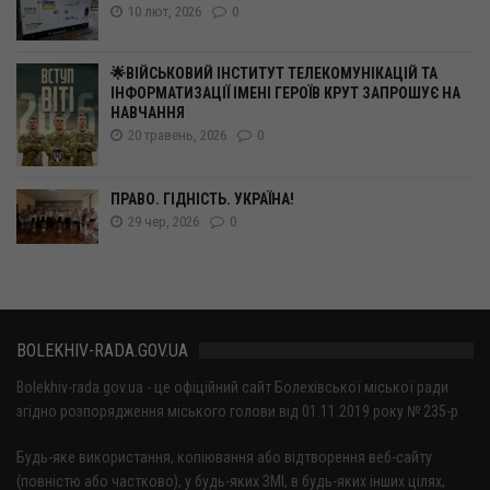
10 лют, 2026
0
🌟ВІЙСЬКОВИЙ ІНСТИТУТ ТЕЛЕКОМУНІКАЦІЙ ТА
ІНФОРМАТИЗАЦІЇ ІМЕНІ ГЕРОЇВ КРУТ ЗАПРОШУЄ НА
НАВЧАННЯ
20 травень, 2026
0
ПРАВО. ГІДНІСТЬ. УКРАЇНА!
29 чер, 2026
0
BOLEKHIV-RADA.GOV.UA
Bolekhiv-rada.gov.ua - це офіційний сайт Болехівської міської ради
згідно розпорядження міського голови від 01.11.2019 року № 235-р
Будь-яке використання, копіювання або відтворення веб-сайту
(повністю або частково), у будь-яких ЗМІ, в будь-яких інших цілях,