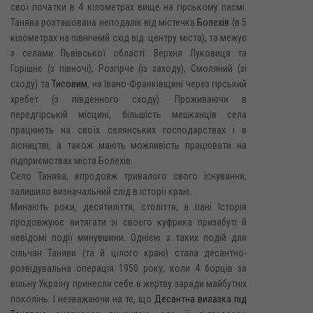
свої початки в 4 кілометрах вище на гірському пасмі.
Танява розташована неподалік від містечка
Болехів
(в 5
кілометрах на північний схід від центру міста), та межує
з селами Львівської області: Верхня Луковиця та
Горішнє (з півночі), Розгірче (із заходу), Смоляний (зі
сходу) та
Тисовим
, на Івано-Франківщині через гірський
хребет (з південного сходу). Проживаючи в
передгірській місцині, більшість мешканців села
працюють на своїх селянських господарствах і в
лісництві, а також мають можливість працювати на
підприємствах міста Болехів.
Село Танява, впродовж тривалого свого існування,
залишило визначальний слід в історії краю.
Минають роки, десятиліття, століття, а пані Історія
продовжуює витягати зі своєго куфрика призабуті й
невідомі події минувшини. Однією з таких подій для
сільчан Таняви (та й цілого краю) стала десантно-
розвідувальна операція 1950 року, коли 4 борців за
вільну Україну принесли себе в жертву заради майбутніх
поколінь. І незважаючи на те, що
Десантна вилазка під