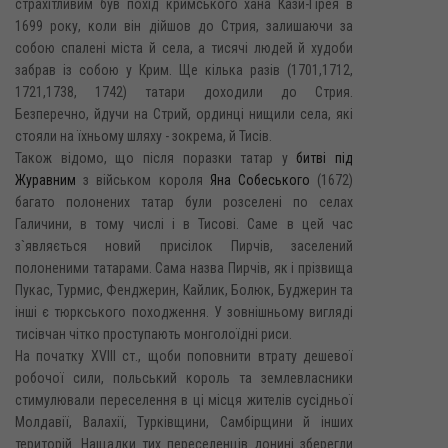
страхітливим був похід кримського хана Кази-Гірея в
1699 року, коли він дійшов до Стрия, залишаючи за
собою спалені міста й села, а тисячі людей й худоби
забрав із собою у Крим. Ще кілька разів (1701,1712,
1721,1738, 1742) татари доходили до Стрия.
Безперечно, йдучи на Стрий, ординці нищили села, які
стояли на їхньому шляху - зокрема, й Тисів.
Також відомо, що після поразки татар у
битві під
Журавним
з військом короля
Яна Собеського
(1672)
багато полонених татар були розселені по селах
Галичини, в тому числі і в Тисові. Саме в цей час
з`являється новий присілок Пирчів, заселений
полоненими татарами. Сама назва Пирчів, як і прізвища
Пукас, Турмис, Фенджерин, Кайлик, Болюк, Буджерин та
інші є тюркського походження. У зовнішньому вигляді
тисівчан чітко проступають монголоїдні риси.
На початку XVIII ст., щоби поповнити втрату дешевої
робочої сили, польський король та землевласники
стимулювали переселення в ці місця жителів сусідньої
Молдавії, Валахії, Турківщини, Самбірщини й інших
територій. Нащадки тих переселенців донині зберегли