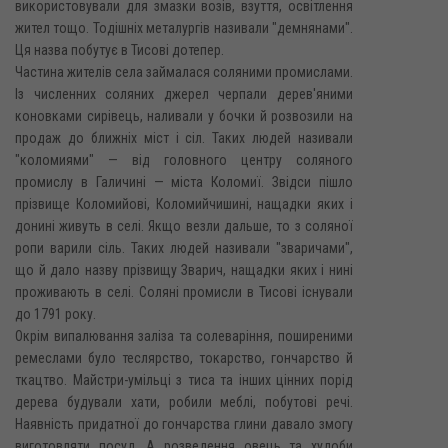
використовували для змазки возів, взуття, освітлення
жител тощо. Тодішніх металургів називали "демнянами".
Ця назва побутує в Тисові дотепер.
Частина жителів села займалася соляними промислами.
Із численних соляних джерел черпали дерев'яними
коновками сирівець, наливали у бочки й розвозили на
продаж до ближніх міст і сіл. Таких людей називали
"коломиями" — від головного центру соляного
промислу в Галичині — міста Коломиї. Звідси пішло
прізвище Коломийові, Коломийчишині, нащадки яких і
донині живуть в селі. Якщо везли дальше, то з соляної
ропи варили сіль. Таких людей називали "зваричами",
що й дало назву прізвищу Зварич, нащадки яких і нині
проживають в селі. Соляні промисли в Тисові існували
до 1791 року.
Окрім випалювання заліза та солеваріння, поширеними
ремеслами було теслярство, токарство, гончарство й
ткацтво. Майстри-умільці з тиса та інших цінних порід
дерева будували хати, робили меблі, побутові речі.
Наявність придатної до гончарства глини давало змогу
виготовляти посуд. А розведення овець та худоби