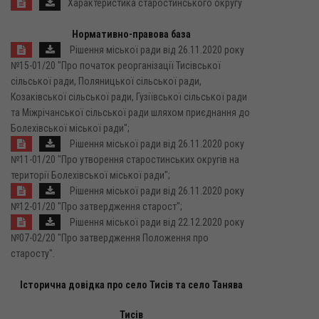
Характеристика старостинського округу
Нормативно-правова база
Рішення міської ради від 26.11.2020 року
№15-01/20 "Про початок реорганізації Тисівської
сільської ради, Поляницької сільської ради,
Козаківської сільської ради, Гузіївської сільської ради
та Міжрічанської сільської ради шляхом приєднання до
Болехівської міської ради";
Рішення міської ради від 26.11.2020 року
№11-01/20 "Про утворення старостинських округів на
території Болехівської міської ради";
Рішення міської ради від 26.11.2020 року
№12-01/20 "Про затвердження старост";
Рішення міської ради від 22.12.2020 року
№07-02/20 "Про затвердження Положення про
старосту".
Історична довідка про село Тисів та село Танява
Тисів