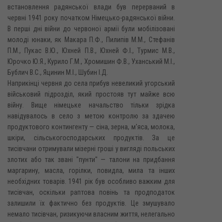
встановлення радянської влади був перерваний в
червні 1941 року початком Німецько-радянської війни.
В перші дні війни до червоної армії були мобілізовані
молоді юнаки, як Макара П.Ф., Пилипів М.М., Стефанів
П.М., Пукас В.Ю., Юхней П.В., Юхней Ф.І., Турмис М.В.,
Юрочко Ю.Я., Курило Г.М., Хромишин Ф.В., Уханський М.І.,
Бублич B.C., Яцинин М.І., Шубин І.Д.
Наприкінці червня до села прибув невеликий угорський
військовий підрозділ, який простояв тут майже всю
війну. Вище німецьке начальство тільки зрідка
навідувалось в село з метою контролю за здачею
продуктового контингенту — сіна, зерна, м'яса, молока,
шкіри, сільськогосподарських продуктів. За це
тисівчани отримували мізерні гроші у вигляді польських
злотих або так звані "пунти" — талони на придбання
маргарину, масла, горілки, повидла, мила та інших
необхідних товарів. 1941 рік був особливо важким для
тисівчан, оскільки раптова повінь та продподаток
залишили їх фактично без продуктів. Це змушувало
немало тисівчан, ризикуючи власним життя, нелегально