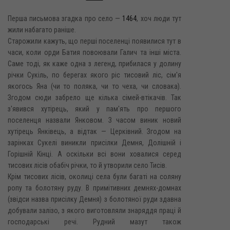
Перша письмова згадка про село —
1464
, хоч люди тут
жили набагато раніше.
Старожили кажуть, що перші поселенці появилися тут в
часи, коли орди Батия повоювали Галич та інші міста.
Саме тоді, як каже одна з легенд, прибилася у долину
річки Сукіль, по берегах якого ріс тисовий ліс, сім'я
якогось Яна (чи то поляка, чи то чеха, чи словака).
Згодом сюди забрело ще кілька сімей-втікачів. Так
з'явився хутірець, який у пам'ять про першого
поселенця назвали Янковом. З часом виник новий
хутірець Янківець, а відтак — Церківний. Згодом на
зарінках Сукелі виникли присілки Демня, Долішній і
Горішній Кінці. А оскільки всі вони ховалися серед
тисових лісів обабіч річки, то й утворили село Тисів.
Крім тисових лісів, околиці села були багаті на соляну
ропу та болотяну руду. В примітивних демнях-домнах
(звідси назва присілку Демня) з болотяної руди здавна
добували залізо, з якого виготовляли знаряддя праці й
господарські речі. Рудний мазут також