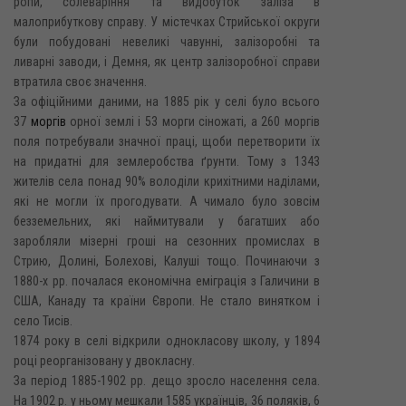
ропи, солеваріння та видобуток заліза в
малоприбуткову справу. У містечках Стрийської округи
були побудовані невеликі чавунні, залізоробні та
ливарні заводи, і Демня, як центр залізоробної справи
втратила своє значення.
За офіційними даними, на 1885 рік у селі було всього
37
моргів
орної землі і 53 морги сіножаті, а 260 моргів
поля потребували значної праці, щоби перетворити їх
на придатні для землеробства ґрунти. Тому з 1343
жителів села понад 90% володіли крихітними наділами,
які не могли їх прогодувати. А чимало було зовсім
безземельних, які наймитували у багатших або
заробляли мізерні гроші на сезонних промислах в
Стрию, Долині, Болехові, Калуші тощо. Починаючи з
1880-х рр. почалася економічна еміграція з Галичини в
США, Канаду та країни Європи. Не стало винятком і
село Тисів.
1874 року в селі відкрили однокласову школу, у 1894
році реорганізовану у двокласну.
За період 1885-1902 pp. дещо зросло населення села.
На 1902 р. у ньому мешкали 1585 українців, 36 поляків, 6