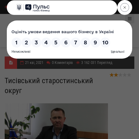
Для слабозорих
|
Select Language
21 кві, 2021
0
Коментарів
3 162 031
Перегляд
Тисівський старостинський
округ