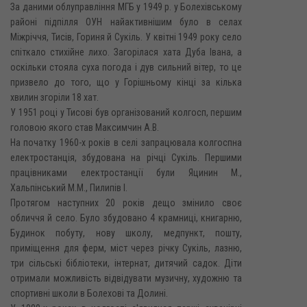
За даними облуправління МГБ у 1949 р. у Болехівському
районі підпілля ОУН найактивнішим було в селах
Міжріччя, Тисів, Гориня й Сукіль. У квітні 1949 року село
спіткало стихійне лихо. Загорілася хата Дуба Івана, а
оскільки стояла суха погода і дув сильний вітер, то це
призвело до того, що у Горішньому кінці за кілька
хвилин згоріли 18 хат.
У 1951 році у Тисові був організований колгосп, першим
головою якого став Максимчин A.B.
На початку 1960-х років в селі запрацювала колгоспна
електростанція, збудована на річці Сукіль. Першими
працівниками електростанції були Яцинин М.,
Хальпінський М.М., Пилипів І.
Протягом наступних 20 років дещо змінило своє
обличчя й село. Було збудовано 4 крамниці, книгарню,
Будинок побуту, нову школу, медпункт, пошту,
приміщення для ферм, міст через річку Сукіль, лазню,
три сільські бібліотеки, інтернат, дитячий садок. Діти
отримали можливість відвідувати музичну, художню та
спортивні школи в Болехові та Долині.