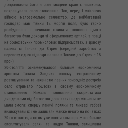
доправляючи його в різні місцини краю і, частково,
покращували своє становище. Так, перед І світовою
війною малоземельне селянство, де найбагатший
господар мав тільки 12 морґів поля, було гарно
розбудоване і починало оживати: основою цього
багатства були доходи зі сформованих артілей, з праці
на болехівських промислових підприємствах, з довозу
палива із Таняви до Стрия (середній заробіток з
перевозу одної підводи палива з Таняви до Стрия – 15
крон).
20-століття ознаменувалося більшим економічним
зростом Таняви. Завдяки своєму географічному
розташуванню та наявністю певних природніх ресурсів
село отримало поштовх в своєму економічному
становленню. Нажаль повноцінно скористатися
дивідентами від багатства довкіллля і надр сільчани не
мали змоги: спершу паничі поляки та лихварі гебреї
визискували їх і не залишали майже нічого на початках
20-го століття, а потім уже совіти-комісари — ще більше
експлуатували селян та надра Таняви, залишивши