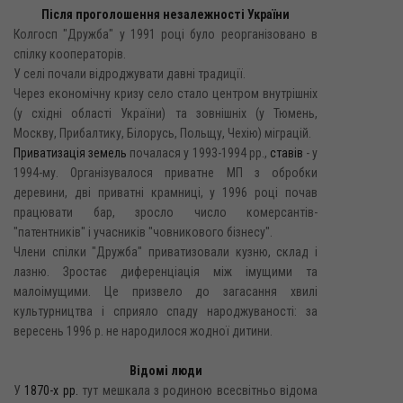
Після проголошення незалежності України
Колгосп "Дружба" у 1991 році було реорганізовано в
спілку кооператорів.
У селі почали відроджувати давні традиції.
Через економічну кризу село стало центром внутрішніх
(у східні області України) та зовнішніх (у Тюмень,
Москву, Прибалтику, Білорусь, Польщу, Чехію) міграцій.
Приватизація земель
почалася у 1993-1994 pp.,
ставів
- y
1994-му. Організувалося приватне МП з обробки
деревини, дві приватні крамниці, у 1996 році почав
працювати бар, зросло число комерсантів-
"патентників" і учасників "човникового бізнесу".
Члени спілки "Дружба" приватизовали кузню, склад і
лазню. Зростає диференціація між імущими та
малоімущими. Це призвело до загасання хвилі
культурництва і сприяло спаду народжуваності: за
вересень 1996 р. не народилося жодної дитини.
Відомі люди
У
1870-х рр.
тут мешкала з родиною всесвітньо відома