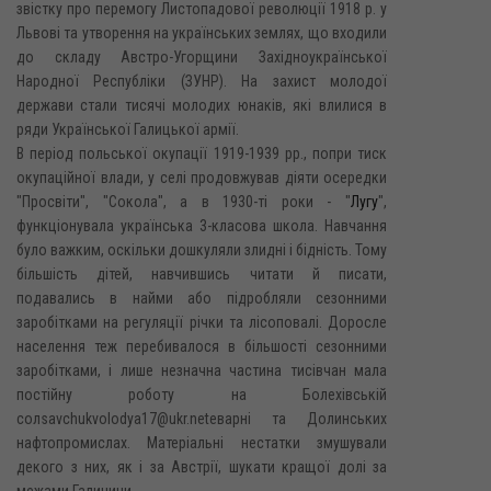
звістку про перемогу Листопадової революції 1918 p. y
Львові та утворення на українських землях, що входили
до складу Австро-Угорщини Західноукраїнської
Народної Республіки (ЗУНР). На захист молодої
держави стали тисячі молодих юнаків, які влилися в
ряди Української Галицької армії.
В період польської окупації 1919-1939 pp., попри тиск
окупаційної влади, у селі продовжував діяти осередки
"Просвіти", "Сокола", а в 1930-ті роки - "
Лугу
",
функціонувала українська 3-класова школа. Навчання
було важким, оскільки дошкуляли злидні і бідність. Тому
більшість дітей, навчившись читати й писати,
подавались в найми або підробляли сезонними
заробітками на регуляції річки та лісоповалі. Доросле
населення теж перебивалося в більшості сезонними
заробітками, і лише незначна частина тисівчан мала
постійну роботу на Болехівській
солsavchukvolodya17@ukr.netеварні та Долинських
нафтопромислах. Матеріальні нестатки змушували
декого з них, як і за Австрії, шукати кращої долі за
межами Галичини.