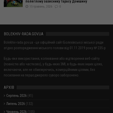
полеглому захиснику Тарасу Домшину
15 травень, 2026
0
BOLEKHIV-RADA.GOV.UA
Bolekhiv-rada.gov.ua - це офіційний сайт Болехівської міської ради
згідно розпорядження міського голови від 01.11.2019 року № 235-р
Будь-яке використання, копіювання або відтворення веб-сайту
(повністю або частково), у будь-яких ЗМІ, в будь-яких інших цілях,
включаючи, але не обмежуючись, комерційними цілями, без
посилання на першоджерело суворо заборонено.
АРХІВ
Серпень 2026
(41)
Липень 2026
(132)
Червень 2026
(105)