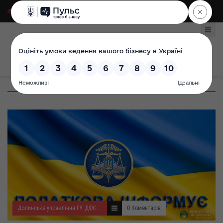
Для слабозорих
|
Select Language
Долинське управління ГУ ДФС у Івано-Франківській області
0 Коментарів