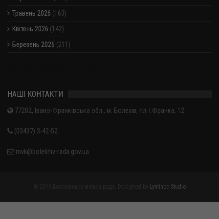
Травень 2026
(163)
Квітень 2026
(142)
Березень 2026
(211)
Показати / приховати весь архів
НАШІ КОНТАКТИ
77202, Івано-Франківська обл., м. Болехів, пл. І.Франка, 12
(03437) 3-42-52
mvk@bolekhiv-rada.gov.ua
© 2019 Болехівська міська рада. Designed by
Lyminec Studio