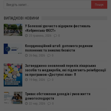
ВИПАДКОВІ НОВИНИ
У Болехові урочисто відкрили фестиваль
«Кобринська ФЕСТ»
25 травень, 2026
0
Координаційний штаб: допомога родинам
полонених та зниклих безвісти
26 бер, 2026
0
Затверджено оновлений перелік лікарських
засобів та медвиробів, які підлягають реімбурсації
за програмою «Доступні ліки» 💊
19 бер, 2026
0
Триває обстеження доходів і умов життя
домогосподарств
22 чер, 2026
0