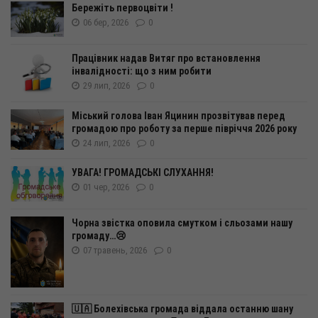
Бережіть первоцвіти !
06 бер, 2026
0
Працівник надав Витяг про встановлення
інвалідності: що з ним робити
29 лип, 2026
0
Міський голова Іван Яцинин прозвітував перед
громадою про роботу за перше півріччя 2026 року
24 лип, 2026
0
УВАГА! ГРОМАДСЬКІ СЛУХАННЯ!
01 чер, 2026
0
Чорна звістка оповила смутком і сльозами нашу
громаду…😢
07 травень, 2026
0
🇺🇦 Болехівська громада віддала останню шану