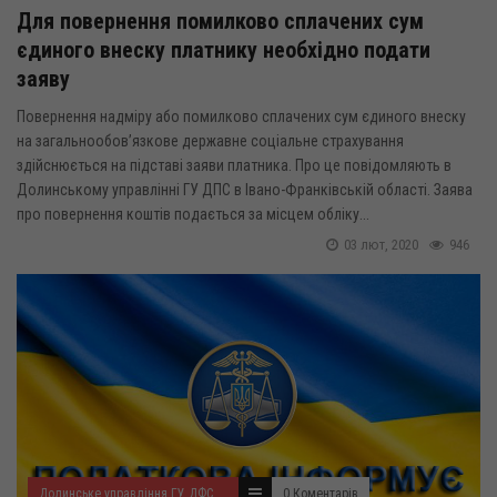
Для повернення помилково сплачених сум
єдиного внеску платнику необхідно подати
заяву
Повернення надміру або помилково сплачених сум єдиного внеску
на загальнообов’язкове державне соціальне страхування
здійснюється на підставі заяви платника. Про це повідомляють в
Долинському управлінні ГУ ДПС в Івано-Франківській області. Заява
про повернення коштів подається за місцем обліку...
03 лют, 2020
946
Долинське управління ГУ ДФС у Івано-Франківській області
0 Коментарів