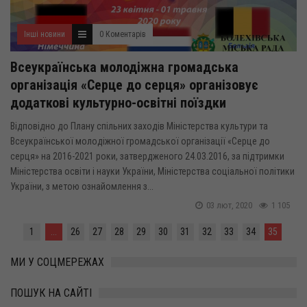
Інші новини
0 Коментарів
Всеукраїнська молодіжна громадська
організація «Серце до серця» організовує
додаткові культурно-освітні поїздки
Відповідно до Плану спільних заходів Міністерства культури та
Всеукраїнської молодіжної громадської організації «Серце до
серця» на 2016-2021 роки, затвердженого 24.03.2016, за підтримки
Міністерства освіти і науки України, Міністерства соціальної політики
України, з метою ознайомлення з...
03 лют, 2020
1 105
1
...
26
27
28
29
30
31
32
33
34
35
МИ У СОЦМЕРЕЖАХ
ПОШУК НА САЙТІ