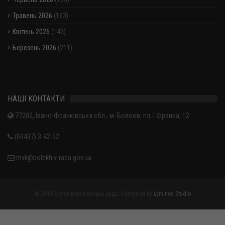
Травень 2026
(163)
Квітень 2026
(142)
Березень 2026
(211)
Показати / приховати весь архів
НАШІ КОНТАКТИ
77202, Івано-Франківська обл., м. Болехів, пл. І.Франка, 12
(03437) 3-42-52
mvk@bolekhiv-rada.gov.ua
© 2019 Болехівська міська рада. Designed by
Lyminec Studio