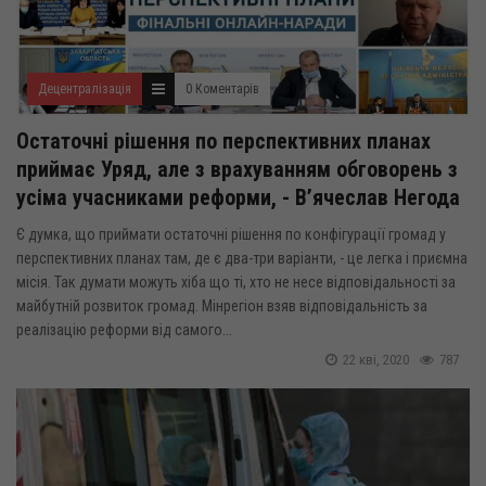
Децентралізація
0 Коментарів
Остаточні рішення по перспективних планах
приймає Уряд, але з врахуванням обговорень з
усіма учасниками реформи, - В’ячеслав Негода
Є думка, що приймати остаточні рішення по конфігурації громад у
перспективних планах там, де є два-три варіанти, - це легка і приємна
місія. Так думати можуть хіба що ті, хто не несе відповідальності за
майбутній розвиток громад. Мінрегіон взяв відповідальність за
реалізацію реформи від самого...
22 кві, 2020
787