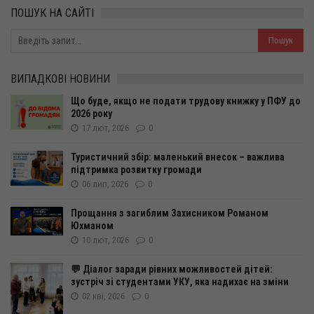
ПОШУК НА САЙТІ
ВИПАДКОВІ НОВИНИ
Що буде, якщо не подати трудову книжку у ПФУ до
2026 року
17 лют, 2026
0
Туристичний збір: маленький внесок – важлива
підтримка розвитку громади
06 лип, 2026
0
Прощання з загиблим Захисником Романом
Юхманом
10 лют, 2026
0
💬 Діалог заради рівних можливостей дітей:
зустріч зі студентами УКУ, яка надихає на зміни
02 кві, 2026
0