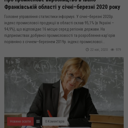
Франківській області у січні–березні 2020 року
Головне управління статистики інформує. У січні–березні 2020р.
індекс промислової продукції в області склав 95,1% (в Україні –
94,9%), що відповідає 16 місцю серед регіонів держави. На
підприємствах добувної промисловості та розроблення кар’єрів
порівняно з січнем–березнем 2019р. індекс промислової...
22 кві, 2020
979
Новини освіти
0 Коментарів