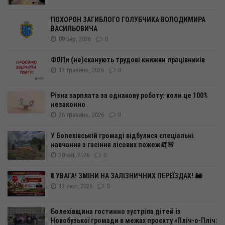
ПОХОРОН ЗАГИБЛОГО ГОЛУБЧИКА ВОЛОДИМИРА
ВАСИЛЬОВИЧА
09 бер, 2026
0
ФОПи (не)сканують трудові книжки працівників
13 травень, 2026
0
Різна зарплата за однакову роботу: коли це 100%
незаконно
26 травень, 2026
0
У Болехівській громаді відбулися спеціальні
навчання з гасіння лісових пожеж🧯🚨
30 кві, 2026
0
🚦 УВАГА! ЗМІНИ НА ЗАЛІЗНИЧНИХ ПЕРЕЇЗДАХ! 🚂
13 лют, 2026
0
Болехівщина гостинно зустріла дітей із
Новобузької громади в межах проєкту «Пліч-о-Пліч: