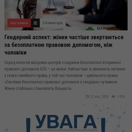
Інші новини
0 Коментарів
Гендерний аспект: жінки частіше звертаються
за безоплатною правовою допомогою, ніж
чоловіки
Серед клієнтів місцевих центрів з надання безоплатної вторинної
правової допомоги 62% – це жінки. Найчастіше їх хвилюють питання
у галузі сімейного права, у той час чоловіків – цивільного права.
«Система безоплатної правової допомоги є гендерно чутливою.
Жінки стабільно становлять більшість...
22 кві, 2020
1 024