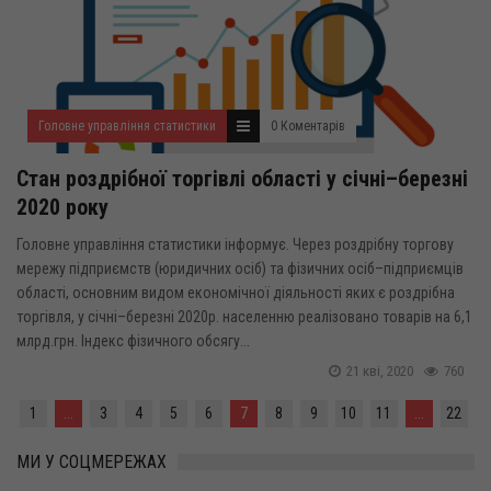
Головне управління статистики
0 Коментарів
Стан роздрібної торгівлі області у січні–березні
2020 року
Головне управління статистики інформує. Через роздрібну торгову
мережу підприємств (юридичних осіб) та фізичних осіб–підприємців
області, основним видом економічної діяльності яких є роздрібна
торгівля, у січні–березні 2020р. населенню реалізовано товарів на 6,1
млрд.грн. Індекс фізичного обсягу...
21 кві, 2020
760
1
...
3
4
5
6
7
8
9
10
11
...
22
МИ У СОЦМЕРЕЖАХ