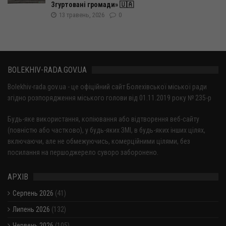
Згуртовані громади» 🇺🇦
13 травень, 2026
0
BOLEKHIV-RADA.GOV.UA
Bolekhiv-rada.gov.ua - це офіційний сайт Болехівської міської ради
згідно розпорядження міського голови від 01.11.2019 року № 235-р
Будь-яке використання, копіювання або відтворення веб-сайту
(повністю або частково), у будь-яких ЗМІ, в будь-яких інших цілях,
включаючи, але не обмежуючись, комерційними цілями, без
посилання на першоджерело суворо заборонено.
АРХІВ
Серпень 2026
(41)
Липень 2026
(132)
Червень 2026
(105)