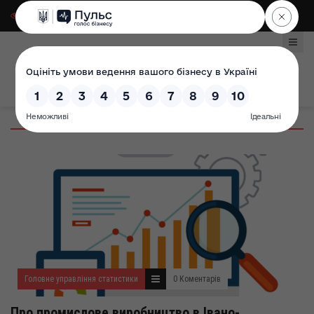
Для слабозорих
|
Select Language
Головне управління статистики
0 Коментарів
Про промислове виробництво в Івано-