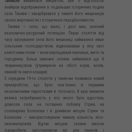
Танявою
виявилася викритою, але її відголосок
знайшов відображення в подальших історичних подіях
села Таняви і закарбувався у памяті його мешканців
своєю жертовністю і історичною передбачливістю.
Танява — село, що мало, і досі має, значний
економічно-ресурсний потенціал. Перші століття від
часу заснування села його мешканці займалися лише
сільським господарством, відвоювавши у лісу свої
клапті ниви-полів — вони вирощували пшеницю, жито та
городнину. Більш заможні селяни займалися ще й
тваринництвом (утримуючи на обісті корів, волів,
свиней та овечі кошари).
З середини 19-го століття у танівчан появився новий
призаробіток, що було пов`язано із першими
економічними паростками в тогочассі. В краї виникла
велика затребуваність у лісі, якого було вдосталь
довкола села: на поташнях поблизу Стрия, на
солеварнях Болехова і в домівках місцян Стрия та
Болехова — використовували чималу кількість лісо-
пиломатеріалів. Відтак місцеві селяни змогли
підзаробити, заготовляючи ліс для паничів і