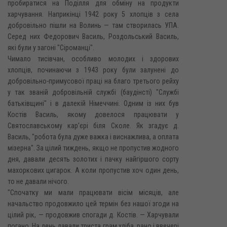
пробиратися на Поділля для обміну на продукти
харчування. Наприкінці 1942 року 5 хлопців з села
добровільно пішли на Волинь — там створилась УПА.
Серед них Федорович Василь, Роздольський Василь,
які були у загоні "Сіроманці".
Чимало тисівчан, особливо молодих і здорових
хлопців, починаючи з 1943 року були залунені до
добровільно-примусової праці на благо третього рейху
у так званій добровільній службі (баудінсті) "Службі
батьківщині" і в далекій Німеччині. Одним із них був
Костів Василь, якому довелося працювати у
Святославському кар'єрі біля Сколе. Як згадує д.
Василь, "робота була дуже важка і виснажлива, а оплата
мізерна". За цілий тиждень, якщо не пропустив жодного
дня, давали десять золотих і пачку найгіршого сорту
махоркових цигарок. А коли пропустив хоч один день,
то не давали нічого.
"Спочатку ми мали працювати вісім місяців, але
начальство продовжило цей термін без нашої згоди на
цілий рік, — продовжив спогади д. Костів. — Харчували
погано. На день давали триста грам хліба, рано і ввечері