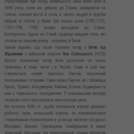
страхітливим був похід кримського хана Кази-Гірея в
1699 року, коли він дійшов до Стрия, залишаючи за
собою спалені міста й села, а тисячі людей й худоби
забрав із собою у Крим. Ще кілька разів (1701,1712,
1721,1738, 1742) татари доходили до Стрия.
Безперечно, йдучи на Стрий, ординці нищили села, які
стояли на їхньому шляху - зокрема, й Тисів.
Також відомо, що після поразки татар у
битві під
Журавним
з військом короля
Яна Собеського
(1672)
багато полонених татар були розселені по селах
Галичини, в тому числі і в Тисові. Саме в цей час
з`являється новий присілок Пирчів, заселений
полоненими татарами. Сама назва Пирчів, як і прізвища
Пукас, Турмис, Фенджерин, Кайлик, Болюк, Буджерин та
інші є тюркського походження. У зовнішньому вигляді
тисівчан чітко проступають монголоїдні риси.
На початку XVIII ст., щоби поповнити втрату дешевої
робочої сили, польський король та землевласники
стимулювали переселення в ці місця жителів сусідньої
Молдавії, Валахії, Турківщини, Самбірщини й інших
територій. Нащадки тих переселенців донині зберегли