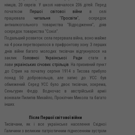
німців, 20 євреїв. У школі навчалося 206 дітей. Перед
початком
Першої світової війни
в селі
працювала
читальня
"
Просвіти
", осередок
антиалкогольного товариства "Відродження", діяв
осередок товариства "Сокіл".
Подальший розвиток села перервала війна, воно майже
на 4 роки перетворилося в прифронтову зону. З перших
днів війни багато молодих тисівчан відгукнулося на
заклик
Головної Української Ради
стати в
лави
українських січових стрільців
. На призивний пункт
до Стрия на початку серпня 1914 з Тисова прибуло
понад 50 добровольців, але запис до УСС був
обмежений. Серед УСС було двоє тисівчан, зокрема,
Сеньгурин Федір. Водночас в австрійській армії
воювали Пилипів Михайло, Прокіпчин Микола та багато
інших.
Після Першої світової війни
Тисівчани, як і все українське населення Східної
Галичини з великим патріотичним піднесенням зустріли