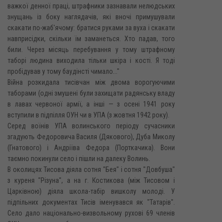
важкої денної праці, штрафники зазнавали нелюдських
знущань із боку наглядачів, які вночі примушували
скакати по-жаб'ячому: братися руками за вуха і скакати
навприсідки, скільки їм заманеться. Хто падав, того
били. Через місяць перебування у тому штрафному
таборі людина виходила тільки шкіра і кості. Я тоді
пробідував у тому баудінсті чимало..."
Війна розкидала тисівчан між двома ворогуючими
таборами (одні змушені були захищати радянську владу
в лавах червоної армії, а інші — з осені 1941 року
вступили в підпілля ОУН чи в УПА (з жовтня 1942 року).
Серед воїнів УПА волинського періоду сучасники
згадують Федоровича Василя (Дякового), Дуба Миколу
(Гнатового) і Андріїва Федора (Порткачика). Вони
таємно покинули село і пішли на далеку Волинь.
В околицях Тисова діяла сотня "Бея" і сотня "Довбуша"
з куреня "Різуна", а на г. Костикова (між Тисовом і
Царківною) діяла школа-табір вишколу молоді. У
підпільних документах Тисів іменувався як "Татарів".
Село дало національно-визвольному рухові 69 членів