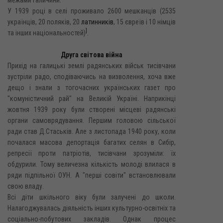
У 1939 році в селі проживало 2600 мешканців (2535
українців, 20 поляків, 20
латинників
, 15 євреїв і 10 німців
]
та інших національностей)
.
Друга світова війна
Прихід на галицькі землі радянських військ тисівчани
зустріли радо, сподіваючись на визволення, хоча вже
дещо і знали з тогочасних українських газет про
"комуністичний рай" на Великій Україні. Наприкінці
жовтня 1939 року були створені місцеві радянські
органи самоврядування. Першим головою сільської
ради став Д.Стаськів. Але з листопада 1940 року, коли
почалася масова депортація багатих селян в Сибір,
репресії проти патріотів, тисівчани зрозуміли: їх
обдурили. Тому величезна кількість молоді влилася в
ряди підпільної ОУН. А "перші совіти" встановлювали
свою владу.
Всі діти шкільного віку були залучені до школи.
Налагоджувалась діяльність інших культурно-освітніх та
соціально-побутових закладів. Однак процес