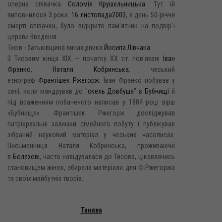
оперна співачка
Соломія Крушельницька
. Тут їй
виповнилося 3 роки.
16 листопада
2002
, в день 50-річчя
смерті співачки, було відкрито пам'ятник на подвір'ї
церкви Введенія.
Тисів - батьківщина винахідника
Йосипа Лівчака
.
З Тисовим кінця XIX — початку XX ст. пов'язані
Іван
Франко
,
Наталя Кобринська
, чеський
етнограф
Франтішек Ржегорж
. Іван Франко побував у
селі, коли мандрував до "
скель Довбуша
" в
Бубнищі
й
під враженням побаченого написав у 1884 році вірш
«Бубнище». Франтішек Ржегорж досліджував
патріархальні залишки сімейного побуту і публікував
зібраний науковий матеріал у чеських часописах.
Письменниця Наталя Кобринська, проживаючи
в
Болехові
, часто навідувалася до Тисова, цікавлячись
становищем жінок, збирала матеріали для Ф.Ржегоржа
та своїх майбутніх творів.
Танява