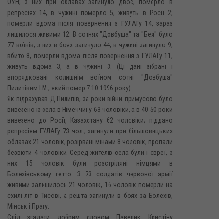
ОУН; з них при облавах загинуло двоє, померло в
репресіях 14, в чужині померло 5, живуть в Росії 2;
померли вдома після повернення з ГУЛАГу 14, зараз
лишилося живими 12. В сотнях "Довбуша" та "Бея" було
77 воїнів; з них в боях загинуло 44, в чужині загинуло 9,
вбито 8, померли вдома після повернення з ГУЛАГу 11,
живуть вдома 3, а в чужині 3. (Ці дані зібрані і
впорядковані колишнім воїном сотні "Довбуша"
Пилипівим І.М., який помер 7.10.1996 року).
Як підрахував Д.Пилипів, за роки війни примусово було
вивезено із села в Німеччину 63 чоловіки, а в 40-50 роки
вивезено до Росії, Казахстану 62 чоловіки; піддано
репресіям ГУЛАГу 73 чол.; загинули при більшовицьких
облавах 21 чоловік, розірвані мінами 8 чоловік, пропали
безвісти 4 чоловіки. Серед жителів села були і євреї, з
них 15 чоловік були розстріляні німцями в
Болехівському гетто. З 73 солдатів червоної армії
живими залишилось 21 чоловік, 16 чоловік померли на
схилі літ в Тисові, а решта загинули в боях за Болехів,
Мінськ і Прагу.
Слід згадати добрим словом Павелик Кристіну