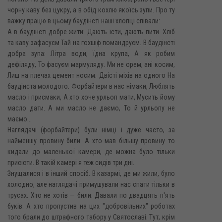
чорну каву без цукру, а в обід кохлю якоїсь зупи. Про ту
важку працю в цьому баудінсті наші хлопці співали:
А в баудінсті добре жити: Дають їсти, дають пити. Хліб
та каву зафасуєм Тай на гохшіф помандруєм. В баудінсті
добра зупа: Літра води, їдна крупа, А як робим
дефіляду, То фасуєм мармуляду. Ми не орем, ані косим,
Лиш на плечах цемент носим. Двісті міхів на одного На
баудінста молодого. Форбайтери в нас німаки, Люблять
масло і присмаки, А хто хоче урльоп мати, Мусить йому
масло дати. А ми масло не даємо, То й урльопу не
маємо...
Наглядачі (форбайтери) були німці і дуже часто, за
найменшу провину били. А хто мав більшу провину то
кидали до маленької камери, де можна було тільки
присісти. В такій камері я теж сидів три дні.
Знущалися і в інший спосіб. В казармі, де ми жили, було
холодно, але наглядачі примушували нас спати тільки в
трусах. Хто не хотів — били. Давали по двадцять п'ять
буків. А хто пропустив на цих "добровільних" роботах
того брали до штрафного табору у Святославі. Тут, крім