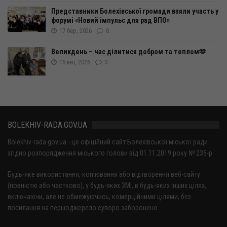
Представники Болехівської громади взяли участь у
форумі «Новий імпульс для рад ВПО»
17 бер, 2026
0
Великдень – час ділитися добром та теплом🫶
15 кві, 2026
0
BOLEKHIV-RADA.GOV.UA
Bolekhiv-rada.gov.ua - це офіційний сайт Болехівської міської ради
згідно розпорядження міського голови від 01.11.2019 року № 235-р
Будь-яке використання, копіювання або відтворення веб-сайту
(повністю або частково), у будь-яких ЗМІ, в будь-яких інших цілях,
включаючи, але не обмежуючись, комерційними цілями, без
посилання на першоджерело суворо заборонено.