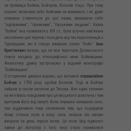
за прізвища Бойків, Бойчуків, Волохів тощо. При тому
корінні тисівчани себе бойками не вважають і не дуже
поважно ставляться до цієї назви, вважаючи себе
"підгірянами", "гірняками", "гірськими людьми". Назва
“бойки” яка появилася у XIX ст., була штучно нав'язана
населенню цих теренів і походить від тих переселенців з
Турківщини, які в говорі вживали слово "бойє".
Іван
Крип'якевич
вказує, що не вся територія Долинського
повіту входить до етнографічної межі Бойківщини.
Аналогічну думку зустрічаємо у відомій монографії
"Бойківщина".
З історичних джерел відомо, що ватажок
опришків
Іван
Бойчук
у 1750 році здобув Болехів. Тоді ж Бойчук
зайшов із своїм загоном до Тисова. Але один селянин
на ім'я Івась повідомив про це місцевого шляхтича і тим
врятував його від смерті. Коли опришки залишили село,
пан віддячився тому селянинові тим, що подарував
йому стільки поля в кінці села, скільки він зможе
виорати за день парою волів. Це поле (від підвісної
лавки до лісгоспу) з того часу стало називатися