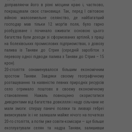
доправляючи його в різні місцини краю і, частково,
покращували своє становище. Так, перед І світовою
війною малоземельне селянство, де найбагатший
господар мав тільки 12 морґів поля, було гарно
розбудоване і починало оживати: основою цього
багатства були доходи зі сформованих артілей, з праці
на болехівських промислових підприємствах, з довозу
палива із Таняви до Стрия (середній заробіток з
перевозу одної підводи палива з Таняви до Стрия – 15
крон).
20-століття ознаменувалося більшим економічним
зростом Таняви. Завдяки своєму географічному
розташуванню та наявністю певних природніх ресурсів
село отримало поштовх в своєму економічному
становленню. Нажаль повноцінно скористатися
дивідентами від багатства довкіллля і надр сільчани не
мали змоги: спершу паничі поляки та лихварі гебреї
визискували їх і не залишали майже нічого на початках
20-го століття, а потім уже совіти-комісари — ще більше
експлуатували селян та надра Таняви, залишивши