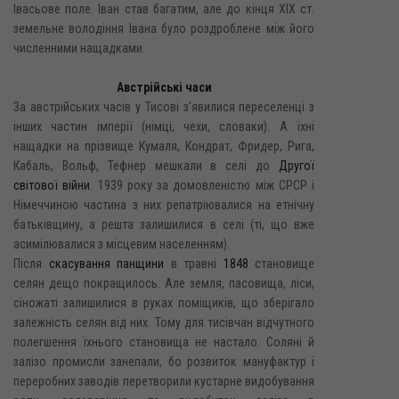
Івасьове поле. Іван став багатим, але до кінця XIX ст.
земельне володіння Івана було роздроблене між його
численними нащадками.
Австрійські часи
За австрійських часів у Тисові з'явилися переселенці з
інших частин імперії (німці, чехи, словаки). А їхні
нащадки на прізвище Кумаля, Кондрат, Фридер, Рига,
Кабаль, Вольф, Тефнер мешкали в селі до
Другої
світової війни
. 1939 року за домовленістю між СРСР і
Німеччиною частина з них репатріювалися на етнічну
батьківщину, а решта залишилися в селі (ті, що вже
асимілювалися з місцевим населенням).
Після
скасування панщини
в травні
1848
становище
селян дещо покращилось. Але земля, пасовища, ліси,
сіножаті залишилися в руках поміщиків, що зберігало
залежність селян від них. Тому для тисівчан відчутного
полегшення їхнього становища не настало. Соляні й
залізо промисли занепали, бо розвиток мануфактур і
переробних заводів перетворили кустарне видобування