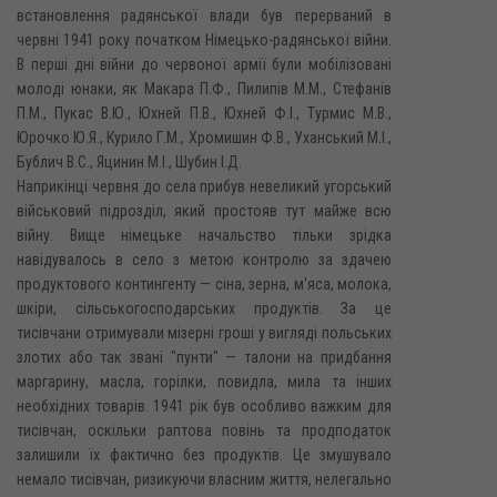
встановлення радянської влади був перерваний в
червні 1941 року початком Німецько-радянської війни.
В перші дні війни до червоної армії були мобілізовані
молоді юнаки, як Макара П.Ф., Пилипів М.М., Стефанів
П.М., Пукас В.Ю., Юхней П.В., Юхней Ф.І., Турмис М.В.,
Юрочко Ю.Я., Курило Г.М., Хромишин Ф.В., Уханський М.І.,
Бублич B.C., Яцинин М.І., Шубин І.Д.
Наприкінці червня до села прибув невеликий угорський
військовий підрозділ, який простояв тут майже всю
війну. Вище німецьке начальство тільки зрідка
навідувалось в село з метою контролю за здачею
продуктового контингенту — сіна, зерна, м'яса, молока,
шкіри, сільськогосподарських продуктів. За це
тисівчани отримували мізерні гроші у вигляді польських
злотих або так звані "пунти" — талони на придбання
маргарину, масла, горілки, повидла, мила та інших
необхідних товарів. 1941 рік був особливо важким для
тисівчан, оскільки раптова повінь та продподаток
залишили їх фактично без продуктів. Це змушувало
немало тисівчан, ризикуючи власним життя, нелегально