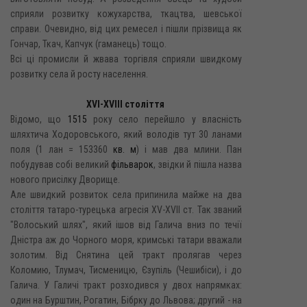
сприяли розвитку кожухарства, ткацтва, шевської
справи. Очевидно, від цих ремесел і пішли прізвища як
Гончар, Ткач, Капчук (гаманець) тощо.
Всі ці промисли й жвава торгівля сприяли швидкому
розвитку села й росту населення.
XVI-XVIII століття
Відомо, що
1515
року село перейшло у власність
шляхтича Ходоровського, який володів тут 30 ланами
поля (1 лан = 153360
кв. м
) і мав два млини. Пан
побудував собі великий
фільварок
, звідки й пішла назва
нового присілку Дворище.
Але швидкий розвиток села припинила майже на два
століття татаро-турецька агресія XV-XVII ст. Так званий
"Волоський шлях", який ішов від Галича вниз по течії
Дністра аж до Чорного моря, кримські татари вважали
золотим. Від Снятина цей тракт пролягав через
Коломию, Тлумач, Тисменицю, Єзупіль (Чешибіси), і до
Галича. У Галичі тракт розходився у двох напрямках:
один на Бурштин, Рогатин, Бібрку до Львова; другий - на