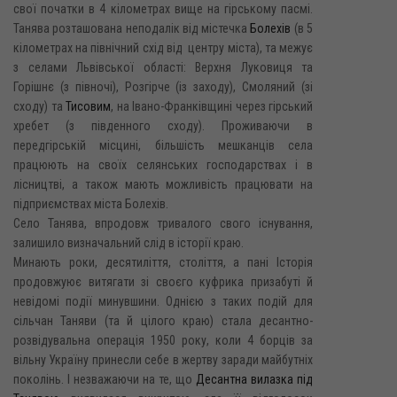
свої початки в 4 кілометрах вище на гірському пасмі.
Танява розташована неподалік від містечка
Болехів
(в 5
кілометрах на північний схід від центру міста), та межує
з селами Львівської області: Верхня Луковиця та
Горішнє (з півночі), Розгірче (із заходу), Смоляний (зі
сходу) та
Тисовим
, на Івано-Франківщині через гірський
хребет (з південного сходу). Проживаючи в
передгірській місцині, більшість мешканців села
працюють на своїх селянських господарствах і в
лісництві, а також мають можливість працювати на
підприємствах міста Болехів.
Село Танява, впродовж тривалого свого існування,
залишило визначальний слід в історії краю.
Минають роки, десятиліття, століття, а пані Історія
продовжуює витягати зі своєго куфрика призабуті й
невідомі події минувшини. Однією з таких подій для
сільчан Таняви (та й цілого краю) стала десантно-
розвідувальна операція 1950 року, коли 4 борців за
вільну Україну принесли себе в жертву заради майбутніх
поколінь. І незважаючи на те, що
Десантна вилазка під