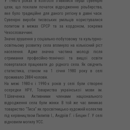
У 1980-х роках в колгоспі з'явилися перші сувенірні
цехи, що поклали початок відродженню різьбярства,
яке було традиційне для даного регіону в давні часи.
Сувенірні вироби тисівських умільців користувалися
попитом в межах СPCP та за кордоном, зокрема
Чехословаччині.
Значні зрушення у соціально-побутовому та культурно-
освітньому розвитку села вплинуло на кількісний ріст
населення. Адже значна частина молоді після
отримання професійно-технічної та вищої освіти
поверталася працювати до рідного села. Як свідчить
статистика, станом на 1 січня 1980 року в селі
проживало 2884 чоловік.
На межі 1980-х і 1990-х років у селі були створені
осередки НРУ, Товариства української мови ім.
Т.Шевченка. Активними членами національного
відродження села були жінки. В той же час виникає
товариство "Тиса" як просвітницько-художній колектив
під керівництвом Пилипів І., Андріїв Г. і Бецин Г. У селі
відновили могилу УСС.