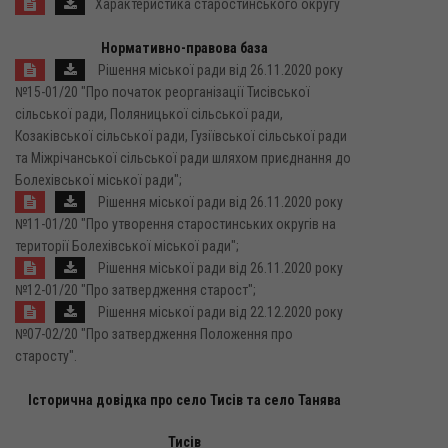
Характеристика старостинського округу
Нормативно-правова база
Рішення міської ради від 26.11.2020 року
№15-01/20 "Про початок реорганізації Тисівської
сільської ради, Поляницької сільської ради,
Козаківської сільської ради, Гузіївської сільської ради
та Міжрічанської сільської ради шляхом приєднання до
Болехівської міської ради";
Рішення міської ради від 26.11.2020 року
№11-01/20 "Про утворення старостинських округів на
території Болехівської міської ради";
Рішення міської ради від 26.11.2020 року
№12-01/20 "Про затвердження старост";
Рішення міської ради від 22.12.2020 року
№07-02/20 "Про затвердження Положення про
старосту".
Історична довідка про село Тисів та село Танява
Тисів