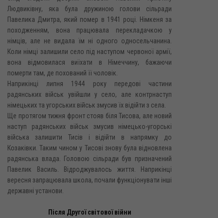
Людвиківну, яка була дружиною голови сільради
Павелика Дмитра, який помер в 1941 році. Німкеня за
походженням, вона працювала перекладачкою у
німців, але не видала їм ні одного односельчанина.
Коли німці залишили село під наступом червоної армії,
вона відмовилася виїхати в Німеччину, бажаючи
померти там, де похований її чоловік.
Наприкінці липня 1944 року передові частини
радянських військ увійшли у село, але контрнаступ
німецьких та угорських військ змусив їх відійти з села.
Ще протягом тижня фронт стояв біля Тисова, але новий
наступ радянських військ змусив німецько-угорські
війська залишити Тисів і відійти в напрямку до
Козаківки. Таким чином у Тисові знову була відновлена
радянська влада. Головою сільради був призначений
Павелик Василь. Відроджувалось життя. Наприкінці
вересня запрацювала школа, почали функціонувати інші
державні установи.
Після Другої світової війни