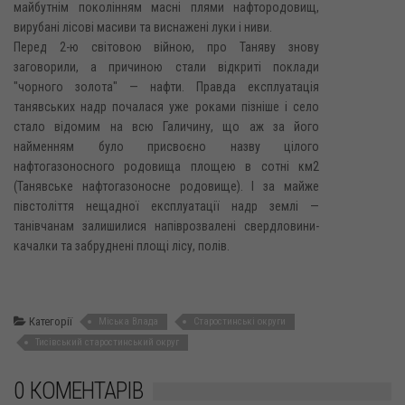
майбутнім поколінням масні плями нафтородовищ,
вирубані лісові масиви та виснажені луки і ниви.
Перед 2-ю світовою війною, про Таняву знову
заговорили, а причиною стали відкриті поклади
"чорного золота" — нафти. Правда експлуатація
танявських надр почалася уже роками пізніше і село
стало відомим на всю Галичину, що аж за його
найменням було присвоєно назву цілого
нафтогазоносного родовища площею в сотні км2
(Танявське нафтогазоносне родовище). І за майже
півстоліття нещадної експлуатації надр землі —
танівчанам залишилися напіврозвалені свердловини-
качалки та забруднені площі лісу, полів.
Категорії
Міська Влада
Старостинські округи
Тисівський старостинський округ
0 КОМЕНТАРІВ