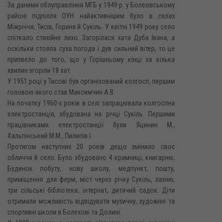
За даними облуправління МГБ у 1949 р. у Болехівському
районі підпілля ОУН найактивнішим було в селах
Міжріччя, Тисів, Гориня й Сукіль. У квітні 1949 року село
спіткало стихійне лихо. Загорілася хата Дуба Івана, а
оскільки стояла суха погода і дув сильний вітер, то це
призвело до того, що у Горішньому кінці за кілька
хвилин згоріли 18 хат.
У 1951 році у Тисові був організований колгосп, першим
головою якого став Максимчин A.B.
На початку 1960-х років в селі запрацювала колгоспна
електростанція, збудована на річці Сукіль. Першими
працівниками електростанції були Яцинин М.,
Хальпінський М.М., Пилипів І.
Протягом наступних 20 років дещо змінило своє
обличчя й село. Було збудовано 4 крамниці, книгарню,
Будинок побуту, нову школу, медпункт, пошту,
приміщення для ферм, міст через річку Сукіль, лазню,
три сільські бібліотеки, інтернат, дитячий садок. Діти
отримали можливість відвідувати музичну, художню та
спортивні школи в Болехові та Долині.