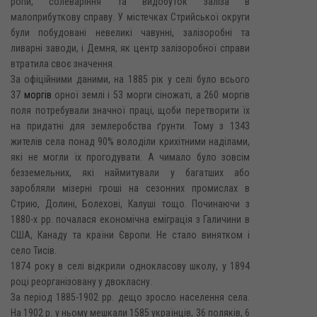
ропи, солеваріння та видобуток заліза в
малоприбуткову справу. У містечках Стрийської округи
були побудовані невеликі чавунні, залізоробні та
ливарні заводи, і Демня, як центр залізоробної справи
втратила своє значення.
За офіційними даними, на 1885 рік у селі було всього
37
моргів
орної землі і 53 морги сіножаті, а 260 моргів
поля потребували значної праці, щоби перетворити їх
на придатні для землеробства ґрунти. Тому з 1343
жителів села понад 90% володіли крихітними наділами,
які не могли їх прогодувати. А чимало було зовсім
безземельних, які наймитували у багатших або
заробляли мізерні гроші на сезонних промислах в
Стрию, Долині, Болехові, Калуші тощо. Починаючи з
1880-х рр. почалася економічна еміграція з Галичини в
США, Канаду та країни Європи. Не стало винятком і
село Тисів.
1874 року в селі відкрили однокласову школу, у 1894
році реорганізовану у двокласну.
За період 1885-1902 pp. дещо зросло населення села.
На 1902 р. у ньому мешкали 1585 українців, 36 поляків, 6