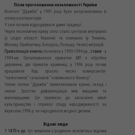
Після проголошення незалежності України
Колгосп "Дружба" у 1991 році було реорганізовано в
спілку кооператорів.
У селі почали відроджувати давні традиції.
Через економічну кризу село стало центром внутрішніх
(у східні області України) та зовнішніх (у Тюмень,
Москву, Прибалтику, Білорусь, Польщу, Чехію) міграцій.
Приватизація земель
почалася у 1993-1994 pp.,
ставів
- y
1994-му. Організувалося приватне МП з обробки
деревини, дві приватні крамниці, у 1996 році почав
працювати бар, зросло число комерсантів-
"патентників" і учасників "човникового бізнесу".
Члени спілки "Дружба" приватизовали кузню, склад і
лазню. Зростає диференціація між імущими та
малоімущими. Це призвело до загасання хвилі
культурництва і сприяло спаду народжуваності: за
вересень 1996 р. не народилося жодної дитини.
Відомі люди
У
1870-х рр.
тут мешкала з родиною всесвітньо відома