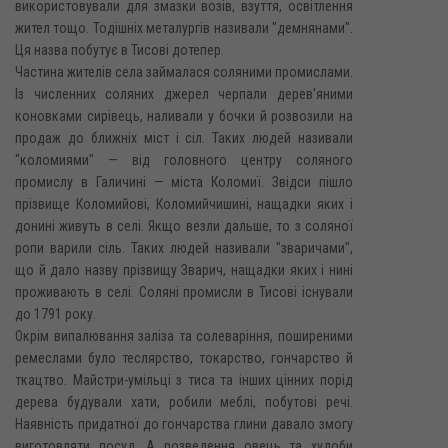
використовували для змазки возів, взуття, освітлення
жител тощо. Тодішніх металургів називали "демнянами".
Ця назва побутує в Тисові дотепер.
Частина жителів села займалася соляними промислами.
Із численних соляних джерел черпали дерев'яними
коновками сирівець, наливали у бочки й розвозили на
продаж до ближніх міст і сіл. Таких людей називали
"коломиями" — від головного центру соляного
промислу в Галичині — міста Коломиї. Звідси пішло
прізвище Коломийові, Коломийчишині, нащадки яких і
донині живуть в селі. Якщо везли дальше, то з соляної
ропи варили сіль. Таких людей називали "зваричами",
що й дало назву прізвищу Зварич, нащадки яких і нині
проживають в селі. Соляні промисли в Тисові існували
до 1791 року.
Окрім випалювання заліза та солеваріння, поширеними
ремеслами було теслярство, токарство, гончарство й
ткацтво. Майстри-умільці з тиса та інших цінних порід
дерева будували хати, робили меблі, побутові речі.
Наявність придатної до гончарства глини давало змогу
виготовляти посуд. А розведення овець та худоби