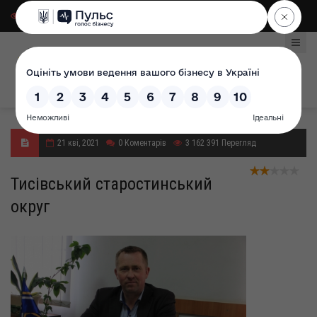
Для слабозорих
|
Select Language
21 кві, 2021
0
Коментарів
3 162 391
Перегляд
Тисівський старостинський
округ