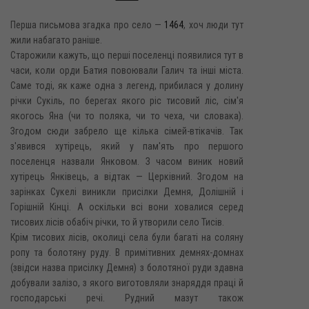
Перша письмова згадка про село —
1464
, хоч люди тут
жили набагато раніше.
Старожили кажуть, що перші поселенці появилися тут в
часи, коли орди Батия повоювали Галич та інші міста.
Саме тоді, як каже одна з легенд, прибилася у долину
річки Сукіль, по берегах якого ріс тисовий ліс, сім'я
якогось Яна (чи то поляка, чи то чеха, чи словака).
Згодом сюди забрело ще кілька сімей-втікачів. Так
з'явився хутірець, який у пам'ять про першого
поселенця назвали Янковом. З часом виник новий
хутірець Янківець, а відтак — Церківний. Згодом на
зарінках Сукелі виникли присілки Демня, Долішній і
Горішній Кінці. А оскільки всі вони ховалися серед
тисових лісів обабіч річки, то й утворили село Тисів.
Крім тисових лісів, околиці села були багаті на соляну
ропу та болотяну руду. В примітивних демнях-домнах
(звідси назва присілку Демня) з болотяної руди здавна
добували залізо, з якого виготовляли знаряддя праці й
господарські речі. Рудний мазут також