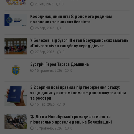
23 кві, 2026
0
Координаційний штаб: допомога родинам
полонених та зниклих безвісти
26 бер, 2026
0
У Болехові відбувся ІІІ етап Всеукраїнських змагань
«Пліч-о-пліч» з гандболу серед дівчат
27 бер, 2026
0
Зустріч Героя Тараса Домшина
15 травень, 2026
0
З 2 серпня нові правила підтвердження стажу:
якщо даних у системі немає – допоможуть архіви
та реєстри
15 чер, 2026
0
🤝 Діти з Новобузької громади активно та
пізнавально провели день на Болехівщині
13 травень, 2026
0