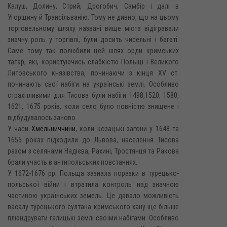
Калуш, Долину, Стрий, Дрогобич, Самбір і далі в
Угорщину й Трансільванію. Тому не дивно, що на цьому
торговельному шляху названі вище міста відігравали
значну роль у торгівлі, були досить чисельні і багаті.
Саме тому так полюбили цей шлях орди кримських
татар, які, користуючись слабкістю Польщі і Великого
Литовського князівства, починаючи з кінця XV ст.
починають свої набіги на українські землі. Особливо
страхітливими для Тисова були набіги 1498,1520, 1580,
1621, 1675 років, коли село було повністю знищене і
відбудувалось заново.
У часи
Хмельниччини
, коли козацькі загони у 1648 та
1655 роках підходили до Львова, населення Тисова
разом з селянами Надієва, Рахині, Тростянця та Ракова
брали участь в антипольських повстаннях.
У 1672-1676 pp. Польща зазнала поразки в турецько-
польської війни і втратила контроль над значною
частиною українських земель. Це давало можливість
васалу турецького султана кримського хану ще більше
плюндрувати галицькі землі своїми набігами. Особливо