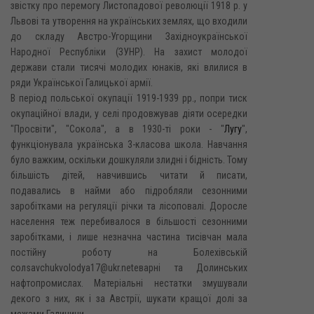
звістку про перемогу Листопадової революції 1918 p. y
Львові та утворення на українських землях, що входили
до складу Австро-Угорщини Західноукраїнської
Народної Республіки (ЗУНР). На захист молодої
держави стали тисячі молодих юнаків, які влилися в
ряди Української Галицької армії.
В період польської окупації 1919-1939 pp., попри тиск
окупаційної влади, у селі продовжував діяти осередки
"Просвіти", "Сокола", а в 1930-ті роки - "
Лугу
",
функціонувала українська 3-класова школа. Навчання
було важким, оскільки дошкуляли злидні і бідність. Тому
більшість дітей, навчившись читати й писати,
подавались в найми або підробляли сезонними
заробітками на регуляції річки та лісоповалі. Доросле
населення теж перебивалося в більшості сезонними
заробітками, і лише незначна частина тисівчан мала
постійну роботу на Болехівській
солsavchukvolodya17@ukr.netеварні та Долинських
нафтопромислах. Матеріальні нестатки змушували
декого з них, як і за Австрії, шукати кращої долі за
межами Галичини.