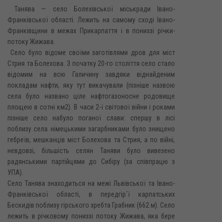
Танява — село Болехівської міськради Івано-
Франківської області. Лежить на самому сході Івано-
Франківщини в межах Прикарпаття і в пониззі річки-
потоку Жижава.
Село було відоме своїми заготівлями дров для міст
Стрия та Болехова. З початку 20-го століття село стало
відомим на всю Галичину завдяки віднайденим
покладам нафти, яку тут викачували (пізніше назвою
села було названо ціле нафтогазоносне родовище
площею в сотні км2). В часи 2-ї світової війни і роками
пізніше село набуло поганої слави: спершу в лісі
поблизу села німецькими загарбниками було знищено
гебреїв, мешканців міст Болехова та Стрия, а по війні,
невдовзі, більшість селян Таняви було вивезено
радянськими партійцями до Сибіру (за співпрацю з
УПА).
Село Танява знаходиться на межі Львівської та Івано-
Франківської області, в передгір`ї карпатських
Бескидів поблизу гірського хребта Грабник (662 м). Село
лежить в річковому пониззі потоку Жижава, яка бере