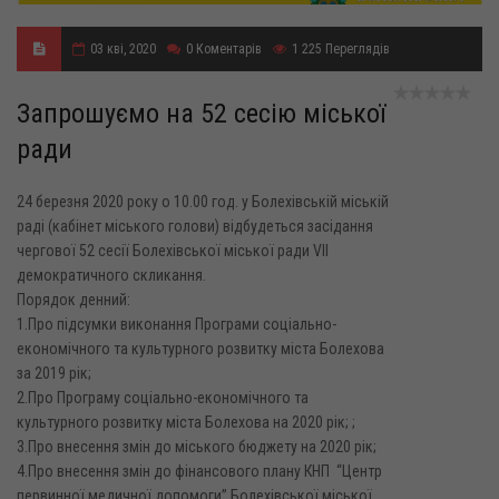
03 кві, 2020
0
Коментарів
1 225
Переглядів
Запрошуємо на 52 сесію міської
ради
24 березня 2020 року о 10.00 год. у Болехівській міській
раді (кабінет міського голови) відбудеться засідання
чергової 52 сесії Болехівської міської ради VII
демократичного скликання.
Порядок денний:
1.Про підсумки виконання Програми соціально-
економічного та культурного розвитку міста Болехова
за 2019 рік;
2.Про Програму соціально-економічного та
культурного розвитку міста Болехова на 2020 рік; ;
3.Про внесення змін до міського бюджету на 2020 рік;
4.Про внесення змін до фінансового плану КНП “Центр
первинної медичної допомоги” Болехівської міської