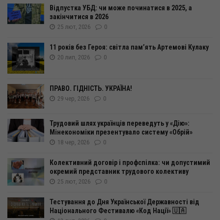
Відпустка УБД: чи може починатися в 2025, а
закінчитися в 2026
25 лют, 2026
0
11 років без Героя: світла пам’ять Артемові Кулаку
20 лип, 2026
0
ПРАВО. ГІДНІСТЬ. УКРАЇНА!
29 чер, 2026
0
Трудовий шлях українців переведуть у «Дію»:
Мінекономіки презентувало систему «Обрій»
18 чер, 2026
0
Колективний договір і профспілка: чи допустимий
окремий представник трудового колективу
25 лют, 2026
0
Тестування до Дня Української Державності від
Національного Фестивалю «Код Нації» 🇺🇦