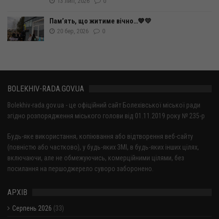
13 лип, 2026
0
Пам’ять, що житиме вічно…💙💛
20 бер, 2026
0
BOLEKHIV-RADA.GOV.UA
Bolekhiv-rada.gov.ua - це офіційний сайт Болехівської міської ради
згідно розпорядження міського голови від 01.11.2019 року № 235-р
Будь-яке використання, копіювання або відтворення веб-сайту
(повністю або частково), у будь-яких ЗМІ, в будь-яких інших цілях,
включаючи, але не обмежуючись, комерційними цілями, без
посилання на першоджерело суворо заборонено.
АРХІВ
Серпень 2026
(33)