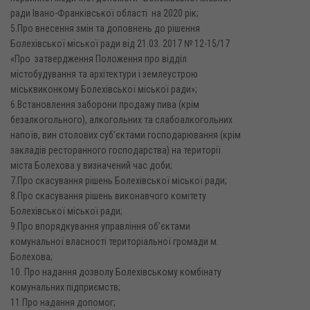
ради Івано-Франківської області на 2020 рік;
5.Про внесення змін та доповнень до рішення
Болехівської міської ради від 21.03. 2017 № 12-15/17
«Про затвердження Положення про відділ
містобудування та архітектури і землеустрою
міськвиконкому Болехівської міської ради»;
6.Встановлення заборони продажу пива (крім
безалкогольного), алкогольних та слабоалкогольних
напоїв, вин столових суб’єктами господарювання (крім
закладів ресторанного господарства) на території
міста Болехова у визначений час доби;
7.Про скасування рішень Болехівської міської ради;
8.Про скасування рішень виконавчого комітету
Болехівської міської ради;
9.Про впорядкування управління об’єктами
комунальної власності територіальної громади м.
Болехова;
10. Про надання дозволу Болехівському комбінату
комунальних підприємств;
11.Про надання допомог;