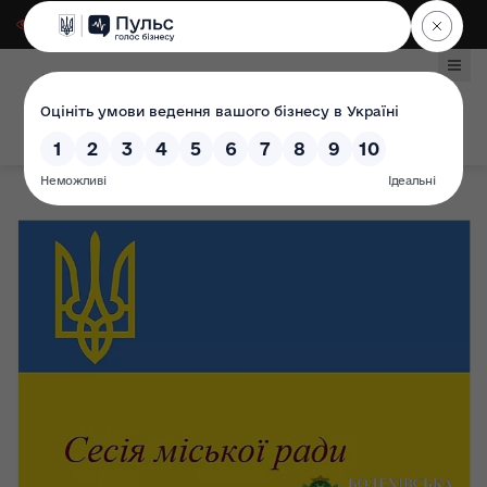
Для слабозорих
|
Select Language