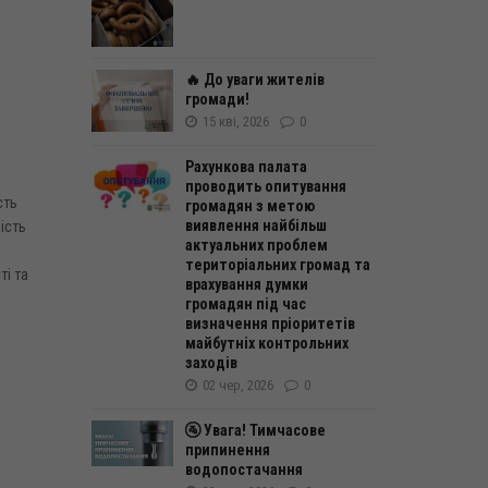
🔥 До уваги жителів
громади!
15 кві, 2026
0
Рахункова палата
проводить опитування
сть
громадян з метою
виявлення найбільш
ість
актуальних проблем
територіальних громад та
ті та
врахування думки
громадян під час
визначення пріоритетів
майбутніх контрольних
е
заходів
02 чер, 2026
0
🚰 Увага! Тимчасове
припинення
водопостачання