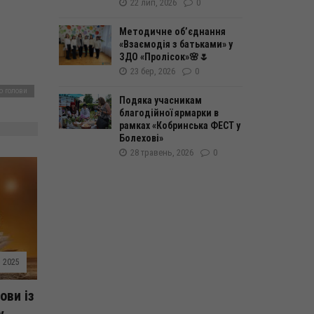
22 лип, 2026
0
Методичне об’єднання
«Взаємодія з батьками» у
ЗДО «Пролісок»🌸🌷
23 бер, 2026
0
о голови
Подяка учасникам
благодійної ярмарки в
рамках «Кобринська ФЕСТ у
Болехові»
28 травень, 2026
0
. 2025
ови із
у