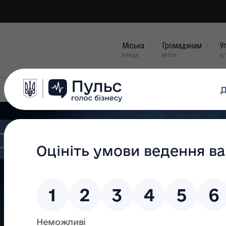
Міська
Громадянам
Уп
влада
міста
ус