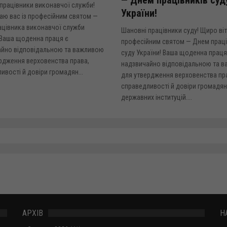
працівники виконавчої служби!
України!
аю вас із професійним святом —
ацівника виконавчої служби
Шановні працівники суду! Щиро віт
 Ваша щоденна праця є
професійним святом — Днем праці
айно відповідальною та важливою
суду України! Ваша щоденна праця
рдження верховенства права,
надзвичайно відповідальною та 
ивості й довіри громадян...
для утвердження верховенства пр
справедливості й довіри громадян
державних інституцій....
АРХІВ
Н