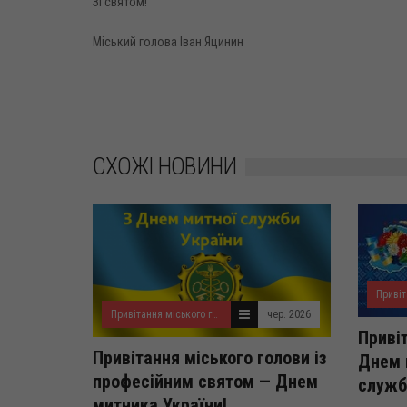
Зі святом!
Міський голова Іван Яцинин
СХОЖІ НОВИНИ
Привітання міського голови
чер. 2026
Приві
Привітання міського голови із
Днем 
професійним святом — Днем
служб
митника України!