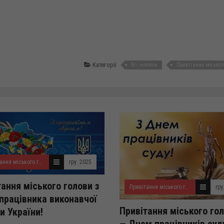
Категорії
Всі новини
Привітання міськог
Привітання міського голови
гру. 2025
тання міського голови з
Привітання міського голови
гру
працівника виконавчої
Привітання міського гол
и України!
— Днем працівників суд