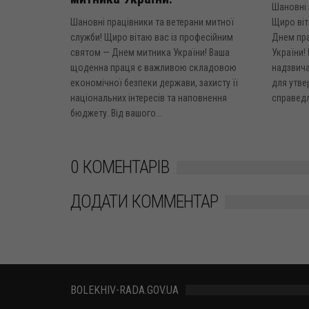
Шановні 
Шановні працівники та ветерани митної
Щиро віт
служби! Щиро вітаю вас із професійним
Днем пр
святом — Днем митника України! Ваша
України!
щоденна праця є важливою складовою
надзвич
економічної безпеки держави, захисту її
для утве
національних інтересів та наповнення
справедл
бюджету. Від вашого...
0 КОМЕНТАРІВ
ДОДАТИ КОММЕНТАР
BOLEKHIV-RADA.GOV.UA