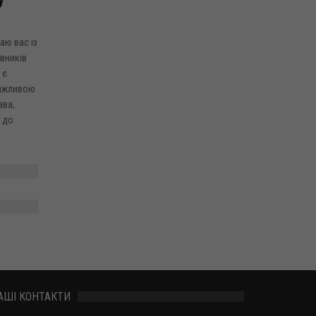
аю вас із
вників
 є
важливою
ава,
 до
АШІ КОНТАКТИ