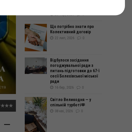
територіальної громади
термін дії?
26 чер, 2026
0
Що потрібно знати про
Колективний договір
22 лип, 2026
0
Відбулося засідання
погоджувальної ради з
питань підготовки до 67-ї
сесії Болехівської міської
ради
16 бер, 2026
0
Світло Великодня — у
спільній турботі🫶
08 кві, 2026
0
м —