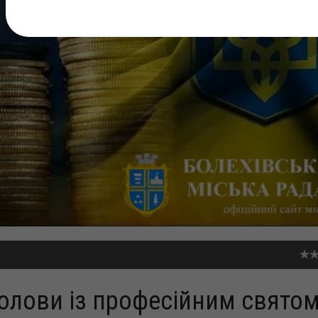
голови із професійним свято