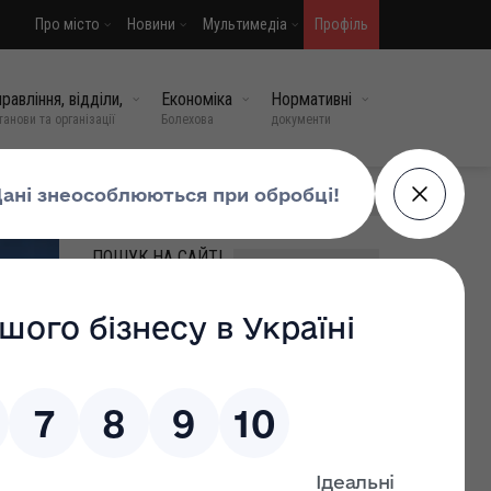
Про місто
Новини
Мультимедіа
Профіль
равління, відділи,
Економіка
Нормативні
танови та організації
Болехова
документи
МИ У СОЦМЕРЕЖАХ
ПОШУК НА САЙТІ
ВИПАДКОВІ НОВИНИ
Національний тиждень
безбар’єрності
05 травень, 2026
0
Чи має витяг з Реєстру