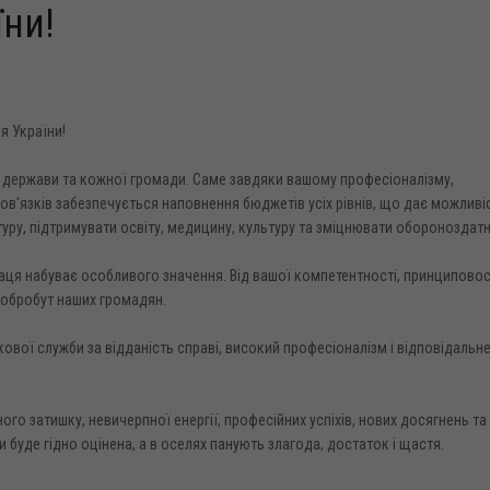
їни!
я України!
 держави та кожної громади. Саме завдяки вашому професіоналізму,
в'язків забезпечується наповнення бюджетів усіх рівнів, що дає можливі
туру, підтримувати освіту, медицину, культуру та зміцнювати обороноздатн
аця набуває особливого значення. Від вашої компетентності, принциповос
добробут наших громадян.
вої служби за відданість справі, високий професіоналізм і відповідальн
го затишку, невичерпної енергії, професійних успіхів, нових досягнень та
 буде гідно оцінена, а в оселях панують злагода, достаток і щастя.