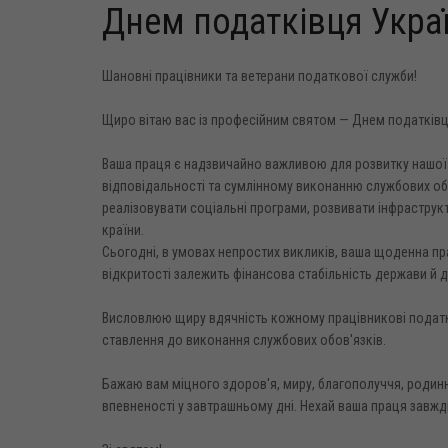
Днем податківця Укра
Шановні працівники та ветерани податкової служби!
Щиро вітаю вас із професійним святом — Днем податківц
Ваша праця є надзвичайно важливою для розвитку нашої
відповідальності та сумлінному виконанню службових обо
реалізовувати соціальні програми, розвивати інфраструк
країни.
Сьогодні, в умовах непростих викликів, ваша щоденна пр
відкритості залежить фінансова стабільність держави й 
Висловлюю щиру вдячність кожному працівникові податко
ставлення до виконання службових обов'язків.
Бажаю вам міцного здоров'я, миру, благополуччя, родинно
впевненості у завтрашньому дні. Нехай ваша праця завжди