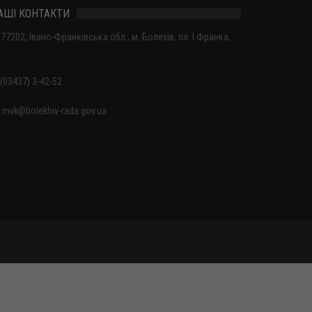
АШІ КОНТАКТИ
77202, Івано-Франківська обл., м. Болехів, пл. І.Франка,
(03437) 3-42-52
mvk@bolekhiv-rada.gov.ua