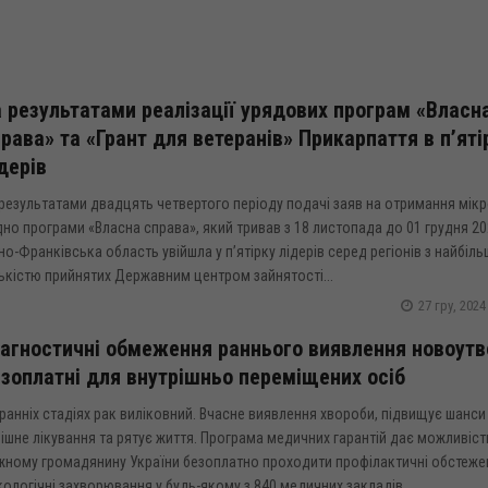
 результатами реалізації урядових програм «Власн
рава» та «Грант для ветеранів» Прикарпаття в п’яті
дерів
результатами двадцять четвертого періоду подачі заяв на отримання мікр
дно програми «Власна справа», який тривав з 18 листопада до 01 грудня 20
но-Франківська область увійшла у п’ятірку лідерів серед регіонів з найбіл
ькістю прийнятих Державним центром зайнятості...
27 гру, 2024
агностичні обмеження раннього виявлення новоутв
зоплатні для внутрішньо переміщених осіб
ранніх стадіях рак виліковний. Вчасне виявлення хвороби, підвищує шанси
ішне лікування та рятує життя. Програма медичних гарантій дає можливіст
жному громадянину України безоплатно проходити профілактичні обстеже
ологічні захворювання у будь-якому з 840 медичних закладів,...