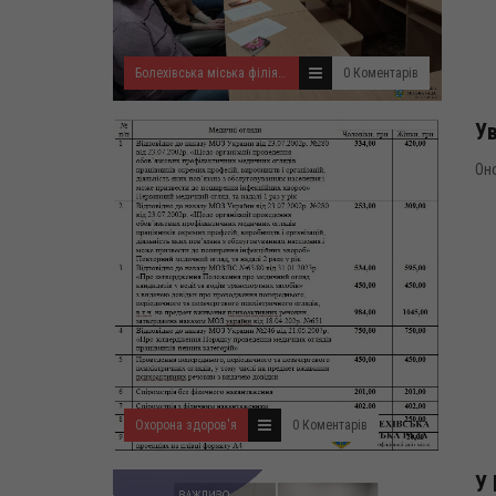
Болехівська міська філія Івано-Франківського ОЦЗ
0 Коментарів
Ув
Оно
Охорона здоров'я
0 Коментарів
У 