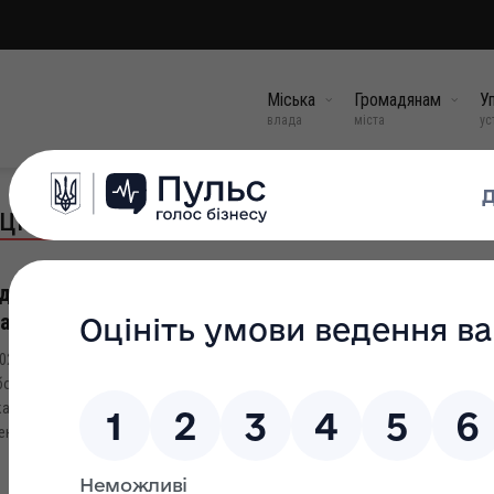
Міська
Громадянам
Уп
влада
міста
ус
цій
дсумки року: понад 14 тисяч жителів Прикарпаття
айшли роботу завдяки обласній службі зайнятості
024 році з філіями обласного центру зайнятості співпрацювало 6,0 тис.
отодавців. В базі даних обласної служби зайнятості налічувалось 17,0 тис
ансій. За сприяння служби зайнятості було укомплектовано 13,6 тис. вакан
ень укомплектування вакансій склав 80%. По Україні рівень...
09 січ, 2025