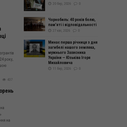
20 бер, 2026
0
Чорнобиль: 40 років болю,
пам’яті і відповідальності
а
27 кві, 2026
0
рці
Минає перша річниця з дня
загибелі нашого земляка,
мужнього Захисника
огрантів
України — Юзьківа Ігоря
24 року,
Михайловича
ьшою
11 бер, 2026
0
437
орень
 на
ь
ння на