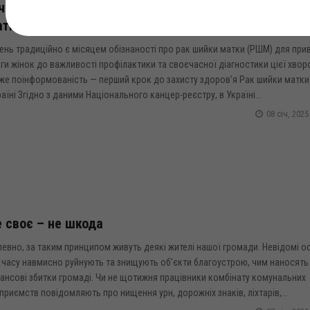
чень традиційно є місяцем обізнаності про рак ший
атки
ень традиційно є місяцем обізнаності про рак шийки матки (РШМ) для при
ги жінок до важливості профілактики та своєчасної діагностики цієї хвор
же поінформованість — перший крок до захисту здоров’я Рак шийки матки
аїні Згідно з даними Національного канцер-реєстру, в Україні...
08 січ, 2025
 своє – не шкода
евно, за таким принципом живуть деякі жителі нашої громади. Невідомі о
 часу навмисно руйнують та знищують об’єкти благоустрою, чим наносять
ансові збитки громаді. Чи не щотижня працівники комбінату комунальних
приємств повідомляють про нищення урн, дорожніх знаків, ліхтарів,...