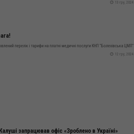
13 гру, 2024
ага!
влений перелік і тарифи на платні медичні послуги КНП "Болехівська ЦМЛ"..
12 гру, 2024
Калуші запрацював офіс «Зроблено в Україні»