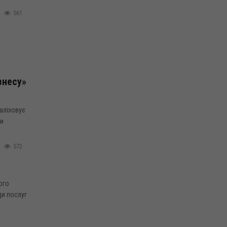
561
знесу»
алізовує
ки
572
ого
ди послуг