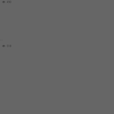
490
..
518