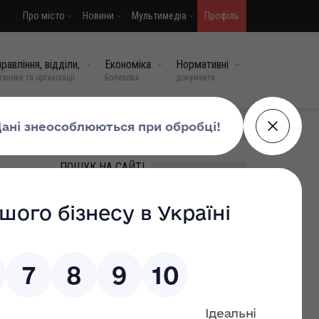
Про місто
Новини
Мультимедіа
Профіль
равління, відділи,
Економіка
Нормативні
танови та організації
Болехова
документи
МИ У СОЦМЕРЕЖАХ
ПОШУК НА САЙТІ
ВИПАДКОВІ НОВИНИ
.
Болехівська громада знову
сій,
в скорботі…🖤🖤🖤
13 травень, 2026
0
445
Чи може працівник сам