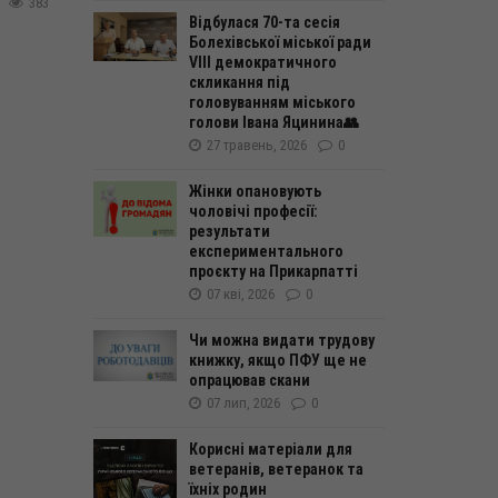
383
Відбулася 70-та сесія
Болехівської міської ради
VIII демократичного
скликання під
головуванням міського
голови Івана Яцинина👥
27 травень, 2026
0
Жінки опановують
чоловічі професії:
результати
експериментального
проєкту на Прикарпатті
07 кві, 2026
0
Чи можна видати трудову
книжку, якщо ПФУ ще не
опрацював скани
07 лип, 2026
0
Корисні матеріали для
ветеранів, ветеранок та
їхніх родин