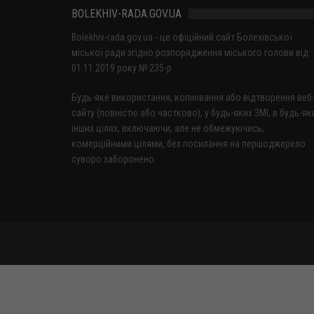
BOLEKHIV-RADA.GOV.UA
Bolekhiv-rada.gov.ua - це офіційний сайт Болехівської
міської ради згідно розпорядження міського голови від
01.11.2019 року № 235-р
Будь-яке використання, копіювання або відтворення веб
сайту (повністю або частково), у будь-яких ЗМІ, в будь-як
інших цілях, включаючи, але не обмежуючись,
комерційними цілями, без посилання на першоджерело
суворо заборонено.