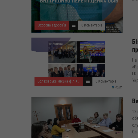
Охорона здоров'я
0 Коментарів
Бі
пр
На 
«Р
ГО 
Укр
Болехівська міська філія Івано-Франківського ОЦЗ
0 Коментарів
Ви
12 
обл
сл
Оз