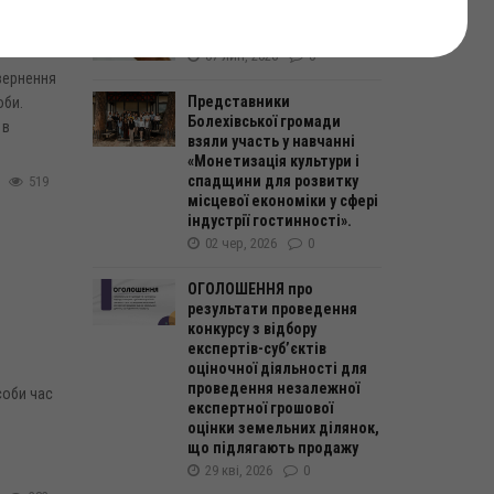
ки
заповнювати трудову
книжку з 10.06
07 лип, 2026
0
вернення
Представники
оби.
Болехівської громади
 в
взяли участь у навчанні
«Монетизація культури і
спадщини для розвитку
519
місцевої економіки у сфері
індустрії гостинності».
02 чер, 2026
0
ОГОЛОШЕННЯ про
результати проведення
конкурсу з відбору
експертів-суб’єктів
оціночної діяльності для
проведення незалежної
соби час
експертної грошової
оцінки земельних ділянок,
що підлягають продажу
29 кві, 2026
0