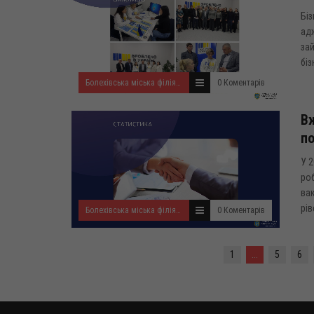
Бі
адж
зай
біз
Болехівська міська філія Івано-Франківського ОЦЗ
0 Коментарів
Вж
по
У 2
роб
вак
рів
Болехівська міська філія Івано-Франківського ОЦЗ
0 Коментарів
1
...
5
6