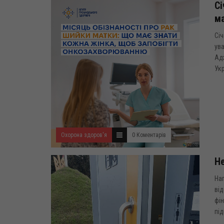
Сі
м
Січ
ува
Ад
Укр
Охорона здоров'я
0 Коментарів
Не
Нап
від
фін
під