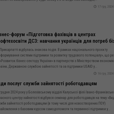
17 гру, 2024
знес-форум «Підготовка фахівців в центрах
офтехосвіти ДСЗ: навчання українців для потреб бі
Прикарпатті відбулась знакова подія. В рамках національного проєкту
еформування системи підтримки та розвитку трудового потенціалу», що ре
«Розвиток бізнес-сектору України» в партнерстві з Міністерством економі
аїни, Державною службою зайнятості та за підтримки USAID у...
16 гру, 2024
ди послуг служби зайнятості роботодавцям
грудня 2024 року у Болехівському відділі Калуської філії Івано-Франківськ
асного центру зайнятості відбувся семінар для роботодавців на тему «Ви
ужби зайнятості роботодавцям (в тому числі для новостворених ПОУ)
найомлення з базовим курсом самодопомоги та первинної підтримки у...