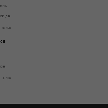
ення,
офіс для
370
ися
.
сій,
330