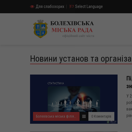
Для слабозорих
|
Select Language
Новини установ та організа
Пі
зн
У 2
роб
вак
рів
Болехівська міська філія Івано-Франківського ОЦЗ
0 Коментарів