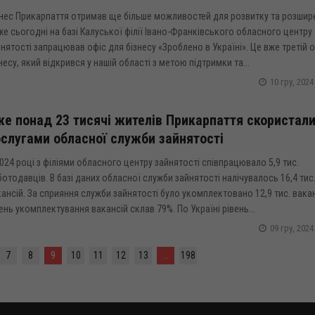
знес Прикарпаття отримав ще більше можливостей для розвитку та розшир
е сьогодні на базі Калуської філії Івано-Франківського обласного центру
нятості запрацював офіс для бізнесу «Зроблено в Україні». Це вже третій 
несу, який відкрився у нашій області з метою підтримки та...
10 гру, 2024
е понад 23 тисячі жителів Прикарпаття скористал
слугами обласної служби зайнятості
024 році з філіями обласного центру зайнятості співпрацювало 5,9 тис.
отодавців. В базі даних обласної служби зайнятості налічувалось 16,4 тис
ансій. За сприяння служби зайнятості було укомплектовано 12,9 тис. вакан
ень укомплектування вакансій склав 79%. По Україні рівень...
09 гру, 2024
7
8
9
10
11
12
13
...
198