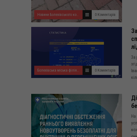
Новини Болехівського комбінату комунальних підприємств
0 Коментарів
За
сп
лі
За 
згі
Болехівська міська філія Івано-Франківського ОЦЗ
0 Коментарів
Іва
кіл
Ді
бе
На 
усп
ко
онк