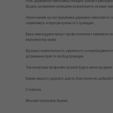
Роль державного виконавця складна і разом з цим відпов
Щодня, щохвилини громадяни розраховують на вашу сумл
Переконаний, що всі працівники державної виконавчої сл
служитимуть інтересам країни та її громадян.
Ваша самовіддана праця і професіоналізм є важливою ск
верховенства права.
Від вашої компетентності, сумлінності та неупередженост
дотримання прав та свобод громадян.
Тож нехай ваші професійні зусилля будуть винагороджені
Бажаю міцного здоров’я, щастя, благополуччя, добробуту
З повагою
Міський голова Іван Яцинин