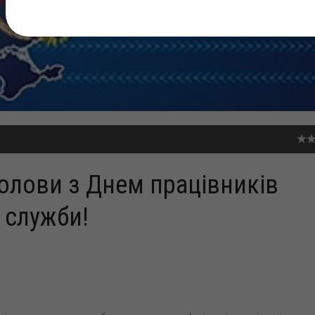
голови з Днем працівників
 служби!