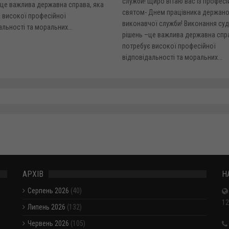
служби! Щиро вітаю вас із профес
 це важлива державна справа, яка
святом- Днем працівника держано
 високої професійної
виконавчої служби! Виконання су
альності та моральних...
рішень –це важлива державна спра
потребує високої професійної
відповідальності та моральних...
АРХІВ
Н
Серпень 2026
(40)
12
Липень 2026
(132)
Червень 2026
(105)