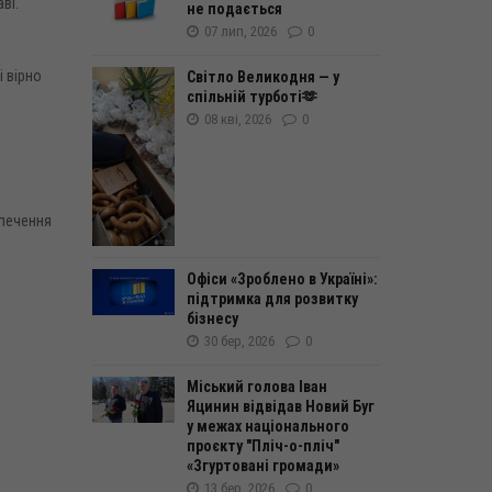
ві.
не подається
07 лип, 2026
0
 вірно
Світло Великодня — у
спільній турботі🫶
08 кві, 2026
0
зпечення
Офіси «Зроблено в Україні»:
підтримка для розвитку
бізнесу
30 бер, 2026
0
Міський голова Іван
Яцинин відвідав Новий Буг
у межах національного
проєкту "Пліч-о-пліч"
«Згуртовані громади»
13 бер, 2026
0