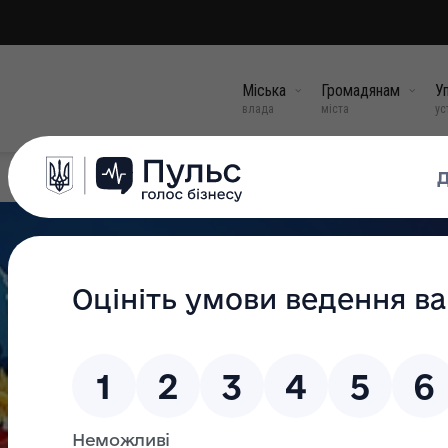
Міська
Громадянам
Уп
влада
міста
ус