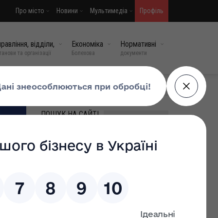
Про місто
Новини
Мультимедіа
Профіль
равління, відділи,
Економіка
Нормативні
танови та організації
Болехова
документи
МИ У СОЦМЕРЕЖАХ
ПОШУК НА САЙТІ
ВИПАДКОВІ НОВИНИ
Державна екологічна
інспекція Карпатського
округу інформує:
11 лип, 2026
0