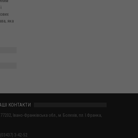
ійним
ї
дових
ва, яка
АШІ КОНТАКТИ
77202, Івано-Франківська обл., м. Болехів, пл. І.Франка,
(03437) 3-42-52