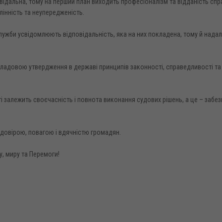
ідальна, тому на перший план виходить професіоналізм та відданість спра
інність та неупередженість.
ужби усвідомлюють відповідальність, яка на них покладена, тому й надалі
ладовою утвердження в державі принципів законності, справедливості та
і залежить своєчасність і повнота виконання судових рішень, а це – забе
 довірою, повагою і вдячністю громадян.
, миру та Перемоги!