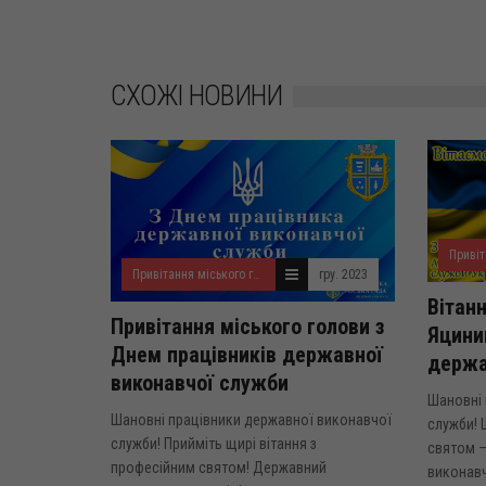
СХОЖІ НОВИНИ
Привітання міського голови
гру. 2023
Вітанн
Привітання міського голови з
Яцини
Днем працівників державної
держа
виконавчої служби
Шановні 
Шановні працівники державної виконавчої
служби! 
служби! Прийміть щирі вітання з
святом 
професійним святом! Державний
виконавч