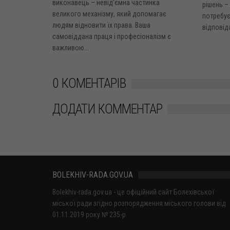
виконавець – невід'ємна частинка
рішень –
великого механізму, який допомагає
потребує
людям відновити їх права. Ваша
відповід
самовіддана праця і професіоналізм є
важливою...
0 КОМЕНТАРІВ
ДОДАТИ КОММЕНТАР
BOLEKHIV-RADA.GOV.UA
Bolekhiv-rada.gov.ua - це офіційний сайт Болехівської
міської ради згідно розпорядження міського голови від
01.11.2019 року № 235-р