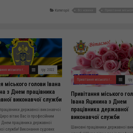
Категорії
Всі новини
Привітання міськог
Привітання міського голови
гру. 2022
Привітання міського голови
гру
я міського голови Івана
на з Днем працівника
Привітання міського го
вної виконавчої служби
Івана Яцинина з Днем
працівника державної
працівники державної виконавчої
виконавчої служби
Щиро вітаю Вас із професійним
– Днем працівника державної
Шановні працівники державної ви
ої служби! Виконання судових