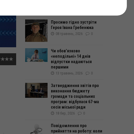
До уваги громадськості!
18 лют, 2026
0
Просимо гідно зустріти
Героя Івана Гребенюка
08 травень, 2026
0
Чи обов’язково
«неподільні» 14 днів
відпустки надаються
першими
13 травень, 2026
0
Затвердження звітів про
виконання бюджету
громади та соціальних
програм: відбулася 67-ма
сесія міської ради
18 бер, 2026
0
Повідомлення про
прийняття на роботу: коли