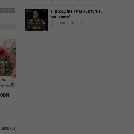
о голови
Підрозділ ГУР МО «Стугна»
запрошує!
20 кві, 2026
0
. 2020
лови
конавчої