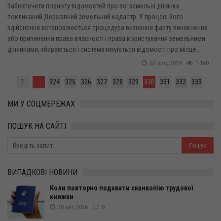
Забезпечити повноту відомостей про всі земельні ділянки
покликаний Державний земельний кадастр. У процесі його
здійснення встановлюється процедура визнання факту виникнення
або припинення права власності і права користування земельними
ділянками, збираються і систематизуються відомості про місце...
07 лис, 2019
1 160
1
...
324
325
326
327
328
329
330
331
332
333
МИ У СОЦМЕРЕЖАХ
ПОШУК НА САЙТІ
ВИПАДКОВІ НОВИНИ
Коли повторно подавати сканкопію трудової
книжки
20 кві, 2026
0