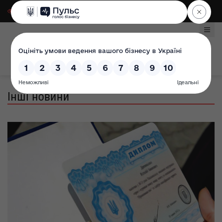
Для слабозорих
|
Select Language
Інші новини