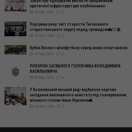
Закон про одноразові виплати працівникам
критичної інфраструктури опубліковано
24 бер, 2026
0
Підсумки року: звіт старости Тисівського
старостинського округу перед громадою👥☝🏻🫂
16 лют, 2026
0
Кубок Весни з мініфутболу серед юних спортсменів
12 бер, 2026
0
ПОХОРОН ЗАГИБЛОГО ГОЛУБЧИКА ВОЛОДИМИРА
ВАСИЛЬОВИЧА
09 бер, 2026
0
У Болехівській міській раді відбулося чергове
засідання виконавчого комітету під головуванням
міського голови Івана Яцинина👥
24 лют, 2026
0