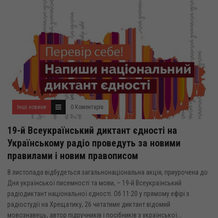
Інші новини
0 Коментарів
19-й Всеукраїнський диктант єдності на
Українському радіо проведуть за новими
правилами і новим правописом
8 листопада відбудеться загальнонаціональна акція, приурочена до
Дня української писемності та мови, – 19-й Всеукраїнський
радіодиктант національної єдності. Об 11:20 у прямому ефірі з
радіостудії на Хрещатику, 26 читатиме диктант відомий
мовознавець, автор підручників і посібників з української...