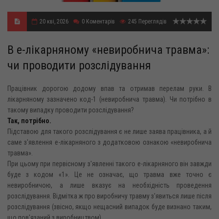
20 кві, 2026
0
Коментарів
245
Переглядів
В е-лікарняному «невиробнича травма»:
чи проводити розслідування
Працівник дорогою додому впав та отримав перелам руки. В
лікарняному зазначено код-1 (невиробнича травма). Чи потрібно в
такому випадку проводити розслідування?
Т
ак, потрібно.
Підставою для такого розслідування є не лише заява працівника, а й
саме з'явлення е-лікарняного з додатковою ознакою «невиробнича
травма».
При цьому при первісному з'явленні такого е-лікарняного він завжди
буде з кодом «1». Це не означає, що травма вже точно є
невиробничою, а лише вказує на необхідність проведення
розслідування. Відмітка ж про виробничу травму з'явиться лише після
розслідування (звісно, якщо нещасний випадок буде визнано таким,
що пов'язаний з виробництвом).