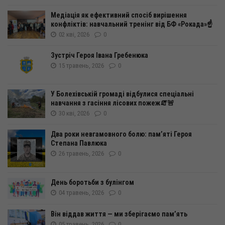
Медіація як ефективний спосіб вирішення
конфліктів: навчальний тренінг від БФ «Рокада»☝️
02 кві, 2026
0
Зустріч Героя Івана Гребенюка
15 травень, 2026
0
У Болехівській громаді відбулися спеціальні
навчання з гасіння лісових пожеж🧯🚨
30 кві, 2026
0
Два роки невгамовного болю: пам’яті Героя
Степана Павлюка
26 травень, 2026
0
День боротьби з булінгом
04 травень, 2026
0
Він віддав життя — ми зберігаємо пам’ять
05 травень, 2026
0