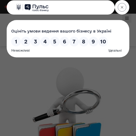
Для слабозорих
|
Select Language