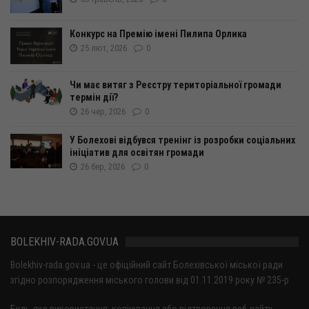
Конкурс на Премію імені Пилипа Орлика
25 лют, 2026
0
Чи має витяг з Реєстру територіальної громади
термін дії?
26 чер, 2026
0
У Болехові відбувся тренінг із розробки соціальних
ініціатив для освітян громади
26 бер, 2026
0
BOLEKHIV-RADA.GOV.UA
Bolekhiv-rada.gov.ua - це офіційний сайт Болехівської міської ради
згідно розпорядження міського голови від 01.11.2019 року № 235-р