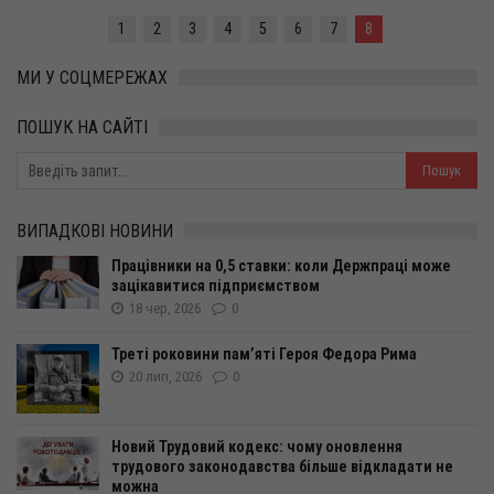
1
2
3
4
5
6
7
8
МИ У СОЦМЕРЕЖАХ
ПОШУК НА САЙТІ
ВИПАДКОВІ НОВИНИ
Працівники на 0,5 ставки: коли Держпраці може
зацікавитися підприємством
18 чер, 2026
0
Треті роковини пам’яті Героя Федора Рима
20 лип, 2026
0
Новий Трудовий кодекс: чому оновлення
трудового законодавства більше відкладати не
можна