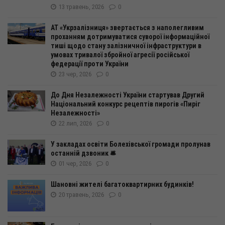
13 травень, 2026
0
АТ «Укрзалізниця» звертається з наполегливим
проханням дотримуватися суворої інформаційної
тиші щодо стану залізничної інфраструктури в
умовах тривалої збройної агресії російської
федерації проти України
23 чер, 2026
0
До Дня Незалежності України стартував Другий
Національний конкурс рецептів пирогів «Пиріг
Незалежності»
22 лип, 2026
0
У закладах освіти Болехівської громади пролунав
останній дзвоник 🛎️
01 чер, 2026
0
Шановні жителі багатоквартирних будинків!
20 травень, 2026
0