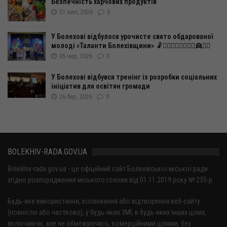
Безпечність харчових продуктів
31 лип, 2026
0
У Болехові відбулося урочисте свято обдарованої
молоді «Таланти Болехівщини» 🤾🤸‍♂️🧍‍♀️🧍‍♂️🤽‍♂️👱👱‍♀️
05 чер, 2026
0
У Болехові відбувся тренінг із розробки соціальних
ініціатив для освітян громади
26 бер, 2026
0
BOLEKHIV-RADA.GOV.UA
Bolekhiv-rada.gov.ua - це офіційний сайт Болехівської міської ради
згідно розпорядження міського голови від 01.11.2019 року № 235-р
Будь-яке використання, копіювання або відтворення веб-сайту
(повністю або частково), у будь-яких ЗМІ, в будь-яких інших цілях,
включаючи, але не обмежуючись, комерційними цілями, без