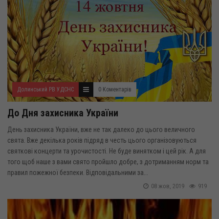
Долинський РВ УДСНС
0 Коментарів
До Дня захисника України
День захисника України, вже не так далеко до цього величного
свята. Вже декілька років підряд в честь цього організовуються
святкові концерти та урочистості. Не буде винятком і цей рік. А для
того щоб наше з вами свято пройшло добре, з дотриманням норм та
правил пожежної безпеки. Відповідальними за...
08 жов, 2019
919