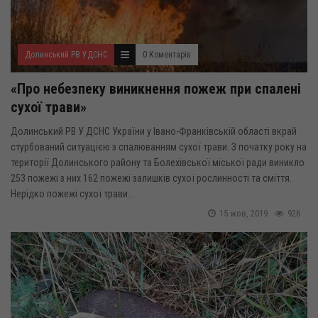
Долинський РВ УДСНС
0 Коментарів
«Про небезпеку виникнення пожеж при спалені
сухої трави»
Долинський РВ У ДСНС України у Івано-Франківській області вкрай
стурбований ситуацією з спалюванням сухої трави. З початку року на
території Долинського району та Болехівської міської ради виникло
253 пожежі з них 162 пожежі залишків сухої рослинності та сміття.
Нерідко пожежі сухої трави...
15 жов, 2019
926