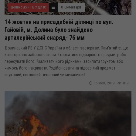
Долинський РВ УДСНС
0 Коментарів
14 жовтня на присадибній ділянці по вул.
Гайовій, м. Долина було знайдено
артилерійський снаряд- 76 мм
Долинський РВ У ДСНС України в області застерігає: Пам’ятайте, що
категорично забороняється: ?торкатися підозрілого предмету або
пересувати його; ?заливати його рідинами, засипати ґрунтом або
чимось його накривати; ?здійснювати на підозрілий предмет
звуковий, світловий, тепловий чи механічний...
15 жов, 2019
819