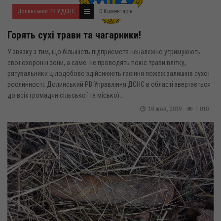
Долинський РВ УДСНС
0 Коментарів
Горять сухі трави та чагарники!
У звязку з тим, що більшість підприємств неналежно утримуюють
свої охоронні зони, а саме: не проводять покіс трави влітку,
рятувальники цілодобово здійснюють гасіння пожеж залишків сухої
рослинності. Долинський РВ Управління ДСНС в області звертається
до всіх громадян сільської та міської...
18 жов, 2019
1 010