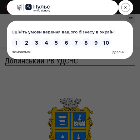
Для слабозорих
|
Select Language
Долинський РВ УДСНС