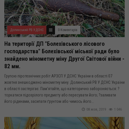
Долинський РВ УДСНС
0 Коментарів
На території ДП "Болехівського лісового
господарства" Болехівської міської ради було
знайдено мінометну міну Другої Світової війни -
82 мм.
Групою піротехнічних робіт АРЗСП У ДСНС України в області 07
жовтня знешкоджено мінометну міну. Долинський РВ У ДСНС України
в області застерігає: Пам’ятайте, що категорично забороняється: ?
торкатися підозрілого предмету або пересувати його; ?заливати
його рідинами, засипати ґрунтом або чимось його...
08 жов, 2019
1 046