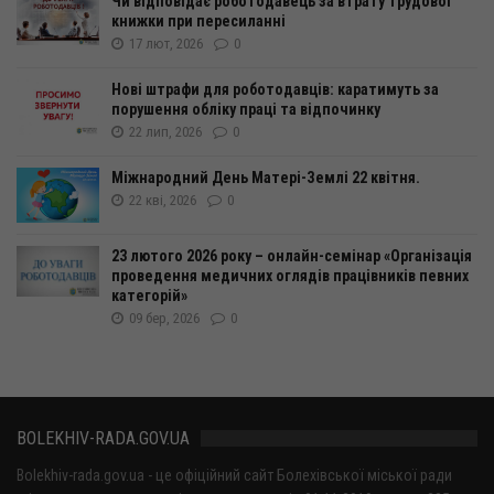
Чи відповідає роботодавець за втрату трудової
книжки при пересиланні
17 лют, 2026
0
Нові штрафи для роботодавців: каратимуть за
порушення обліку праці та відпочинку
22 лип, 2026
0
Міжнародний День Матері-Землі 22 квітня.
22 кві, 2026
0
23 лютого 2026 року – онлайн-семінар «Організація
проведення медичних оглядів працівників певних
категорій»
09 бер, 2026
0
BOLEKHIV-RADA.GOV.UA
Bolekhiv-rada.gov.ua - це офіційний сайт Болехівської міської ради