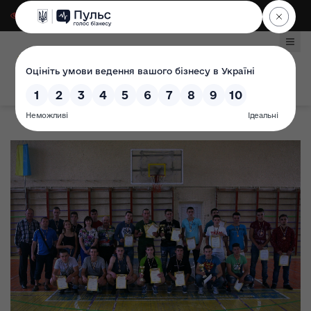
Для слабозорих
|
Select Language