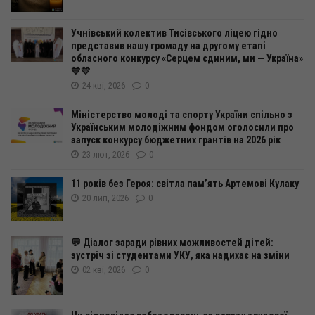
Учнівський колектив Тисівського ліцею гідно
представив нашу громаду на другому етапі
обласного конкурсу «Серцем єдиним, ми — Україна»
💙💛
24 кві, 2026
0
Міністерство молоді та спорту України спільно з
Українським молодіжним фондом оголосили про
запуск конкурсу бюджетних грантів на 2026 рік
23 лют, 2026
0
11 років без Героя: світла пам’ять Артемові Кулаку
20 лип, 2026
0
💬 Діалог заради рівних можливостей дітей:
зустріч зі студентами УКУ, яка надихає на зміни
02 кві, 2026
0