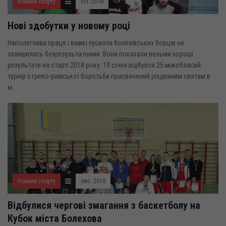
Новини спорту
січ. 2018
Нові здобутки у новому році
Наполеглива праця і важкі зусилля болехівських борців не
залишились безрезультатними. Вони показали вельми хороші
результати на старті 2018 року. 10 січня відбувся 25 міжобласий
турнір з греко-римської боротьби присвячений різдвяним святам в
м....
Новини спорту
лис. 2018
Відбулися чергові змагання з баскетболу на
Кубок міста Болехова