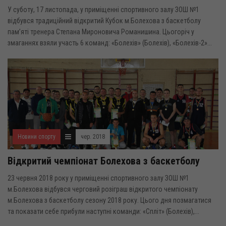
У суботу, 17 листопада, у приміщенні спортивного залу ЗОШ №1
відбувся традиційний відкритий Кубок м.Болехова з баскетболу
пам’яті тренера Степана Мироновича Романишина. Цьогоріч у
змаганнях взяли участь 6 команд: «Болехів» (Болехів), «Болехів-2»...
Новини спорту
чер. 2018
Відкритий чемпіонат Болехова з баскетболу
23 червня 2018 року у приміщенні спортивного залу ЗОШ №1
м.Болехова відбувся черговий розіграш відкритого чемпіонату
м.Болехова з баскетболу сезону 2018 року. Цього дня позмагатися
та показати себе прибули наступні команди: «Спліт» (Болехів),...