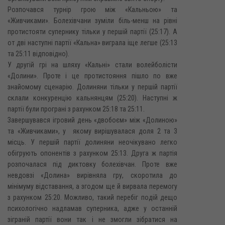
Розпочався турнір грою між «Кальньою» та
«Живчиками». Болехівчани зуміли біль-менш на рівні
протистояти супернику тільки у першій партії (25:17). А
от дві наступні партії «Кальна» виграла іще легше (25:13
та 25:11 відповідно).
У другій грі на шляху «Кальні» стали волейболісти
«Долини». Проте і це протистояння пішло по вже
знайомому сценарію. Долиняни тільки у першій партії
склали конкуренцію кальнянцям (25:20). Наступні ж
партії були програні з рахунком 25:18 та 25:11.
Завершувався ігровий день «двобоєм» між «Долиною»
та «Живчиками», у якому вирішувалася доля 2 та 3
місць. У першій партії долиняни неочікувано легко
обігрують опонентів з рахунком 25:13. Друга ж партія
розпочалася під диктовку болехівчан. Проте вже
невдовзі «Долина» вирівняла гру, скоротила до
мінімуму відставання, а згодом ще й вирвала перемогу
з рахунком 25:20. Можливо, такий перебіг подій дещо
психологічно надламав суперника, адже у останній
зіграній партії вони так і не змогли зібратися на