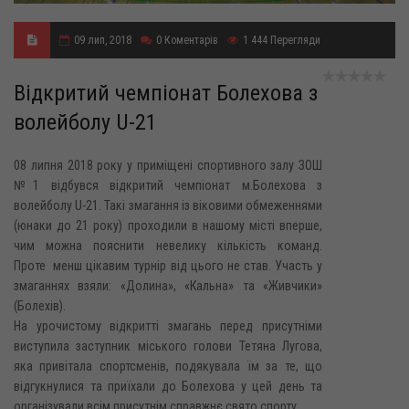
09 лип, 2018
0
Коментарів
1 444
Перегляди
Відкритий чемпіонат Болехова з
волейболу U-21
08 липня 2018 року у приміщені спортивного залу ЗОШ
№1 відбувся відкритий чемпіонат м.Болехова з
волейболу U-21. Такі змагання із віковими обмеженнями
(юнаки до 21 року) проходили в нашому місті вперше,
чим можна пояснити невелику кількість команд.
Проте менш цікавим турнір від цього не став. Участь у
змаганнях взяли: «Долина», «Кальна» та «Живчики»
(Болехів).
На урочистому відкритті змагань перед присутніми
виступила заступник міського голови Тетяна Лугова,
яка привітала спортсменів, подякувала їм за те, що
відгукнулися та приїхали до Болехова у цей день та
організували всім присутнім справжнє свято спорту.