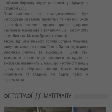
нав’язати боротьбу лідеру програвши, у підсумку, з
рахунком 25:16.
Після закінчення ігор команди-переможці були
нагороджені медалями, грамотами та кубками. Окрім
цього було визначено кращого гравця відкритого
чемпіонату м.Болехова з волейболу U-21 сезону 2018
року. Ним став Микола Дрешер із «Кальні».
Також, від імені міського голови Богдана Мельника,
заступник міського голови Тетяна Лугова подякувала
учасникам змагань за видовищні і цікаві ігри,
толерантне ставлення до суперників та суддів, та
висловила впевненість у тому, що наступного року у
цьому залі збереться значно більше молодих
спортсменів та глядачів, які будуть палко їх
підтримувати!
ФОТОГРАФІЇ ДО МАТЕРІАЛУ