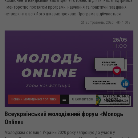
компоненти найдієвіші? ваша ідея + готовність діяти; наша підтримка
і менторство протягом програми; навчання та практичні завдання;
нетворкінг в всіх його цікавих проявах. Програма відбувається...
25 травень, 2020
1 018
Новини молодіжної політики
0 Коментарів
Всеукраїнський молодіжний форум «Молодь
Online»
Молодіжна столиця України 2020 року запрошує до участі у