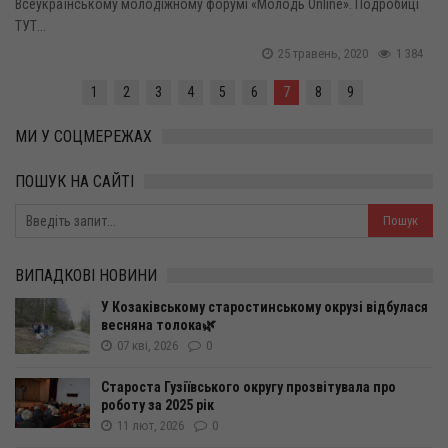
Всеукраїнському молодіжному форумі «Молодь Online». Подробиці
ТУТ...
25 травень, 2020
1 384
1
2
3
4
5
6
7
8
9
МИ У СОЦМЕРЕЖАХ
ПОШУК НА САЙТІ
ВИПАДКОВІ НОВИНИ
У Козаківському старостинському окрузі відбулася
весняна толока🌿
07 кві, 2026
0
Староста Гузіївського округу прозвітувала про
роботу за 2025 рік
11 лют, 2026
0