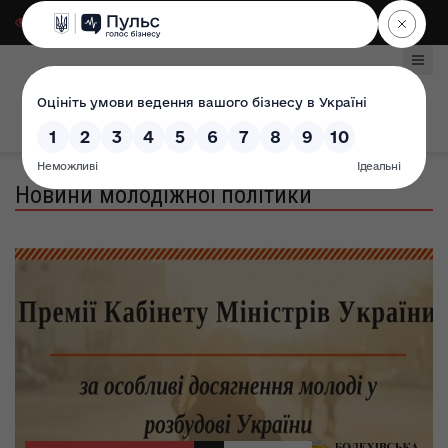
Для слабозорих
|
Select Language
Новини молодіжної політики