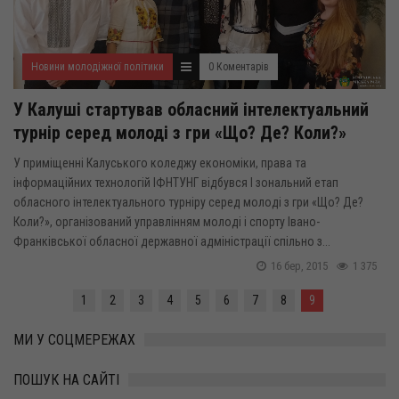
Новини молодіжної політики
0 Коментарів
У Калуші стартував обласний інтелектуальний
турнір серед молоді з гри «Що? Де? Коли?»
У приміщенні Калуського коледжу економіки, права та
інформаційних технологій ІФНТУНГ відбувся І зональний етап
обласного інтелектуального турніру серед молоді з гри «Що? Де?
Коли?», організований управлінням молоді і спорту Івано-
Франківської обласної державної адміністрації спільно з...
16 бер, 2015
1 375
1
2
3
4
5
6
7
8
9
МИ У СОЦМЕРЕЖАХ
ПОШУК НА САЙТІ