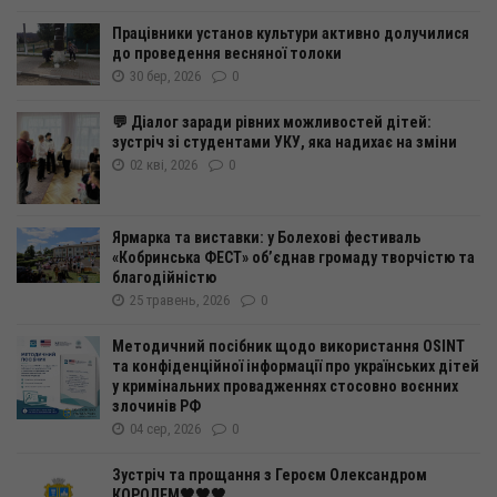
Працівники установ культури активно долучилися
до проведення весняної толоки
30 бер, 2026
0
💬 Діалог заради рівних можливостей дітей:
зустріч зі студентами УКУ, яка надихає на зміни
02 кві, 2026
0
Ярмарка та виставки: у Болехові фестиваль
«Кобринська ФЕСТ» об’єднав громаду творчістю та
благодійністю
25 травень, 2026
0
Методичний посібник щодо використання OSINT
та конфіденційної інформації про українських дітей
у кримінальних провадженнях стосовно воєнних
злочинів РФ
04 сер, 2026
0
Зустріч та прощання з Героєм Олександром
КОРОЛЕМ🖤🖤🖤