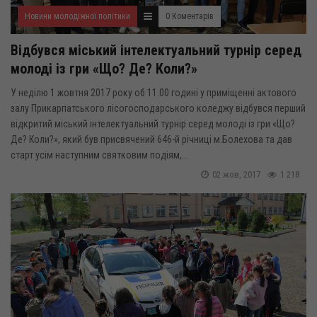
Новини молодіжної політики
0 Коментарів
Відбувся міський інтелектуальний турнір серед
молоді із гри «Що? Де? Коли?»
У неділю 1 жовтня 2017 року об 11.00 годині у приміщенні актового
залу Прикарпатського лісогосподарського коледжу відбувся перший
відкритий міський інтелектуальний турнір серед молоді із гри «Що?
Де? Коли?», який був присвячений 646-й річниці м.Болехова та дав
старт усім наступним святковим подіям,...
02 жов, 2017
1 218