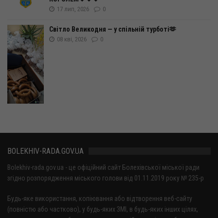
17 лип, 2026
0
Світло Великодня — у спільній турботі🫶
08 кві, 2026
0
BOLEKHIV-RADA.GOV.UA
Bolekhiv-rada.gov.ua - це офіційний сайт Болехівської міської ради
згідно розпорядження міського голови від 01.11.2019 року № 235-р
Будь-яке використання, копіювання або відтворення веб-сайту
(повністю або частково), у будь-яких ЗМІ, в будь-яких інших цілях,