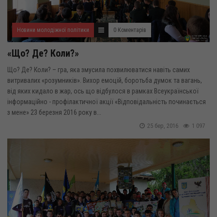
Новини молодіжної політики
0 Коментарів
«Що? Де? Коли?»
Що? Де? Коли? – гра, яка змусила похвилюватися навіть самих
витривалих «розумників». Вихор емоцій, боротьба думок та вагань,
від яких кидало в жар, ось що відбулося в рамках Всеукраїнської
інформаційно - профілактичної акції «Відповідальність починається
з мене» 23 березня 2016 року в...
25 бер, 2016
1 097