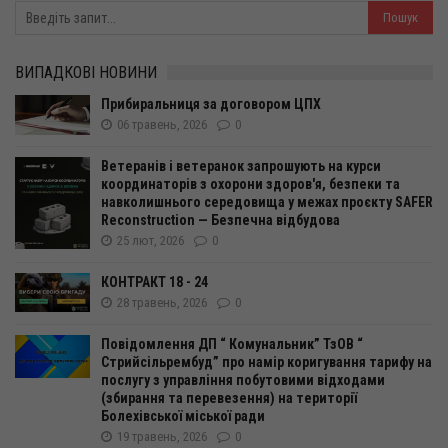
ВИПАДКОВІ НОВИНИ
Прибиральниця за договором ЦПХ
06 травень, 2026
0
Ветеранів і ветеранок запрошують на курси
координаторів з охорони здоров'я, безпеки та
навколишнього середовища у межах проєкту SAFER
Reconstruction — Безпечна відбудова
25 лют, 2026
0
КОНТРАКТ 18 - 24
28 травень, 2026
0
Повідомлення ДП “ Комунальник” ТзОВ “
Стрийсільрембуд” про намір коригування тарифу на
послугу з управління побутовими відходами
(збирання та перевезення) на території
Болехівської міської ради
19 травень, 2026
0