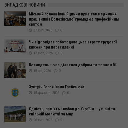
ВИПАДКОВІ НОВИНИ
Міський голова Іван Яцинин привітав медичних
працівників Болехівської громади з професійним
святом
27 лип, 2026
0
Чи відповідає роботодавець за втрату трудової
книжки при пересиланні
17 лют, 2026
0
Великдень – час ділитися добром та теплом🫶
15 кві, 2026
0
Зустріч Героя Івана Гребенюка
15 травень, 2026
0
Єдність, пам'ять і любов до України — у пісні та
спільній молитві за мир
06 лип, 2026
0