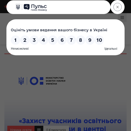
Для слабозорих
|
Select Language
Новини освіти
0 Коментарів