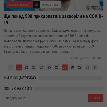
Охорона здоров'я
0 Коментарів
Ще понад 500 прикарпатців захворіли на COVID-
19
Департамент охорони здоров’я облдержадміністрації інформує, що
станом на 3 грудня в області зареєстровано 38080 випадків
захворювань на коронавірусну інфекцію, з них 534 за минулу добу.
Всього за час пандемії одужали 14303 пацієнти, померли – 663.
Загалом в області у закладах для госпіталізації...
03 гру, 2020
704
1
...
22
23
24
25
26
27
28
29
30
31
МИ У СОЦМЕРЕЖАХ
ПОШУК НА САЙТІ