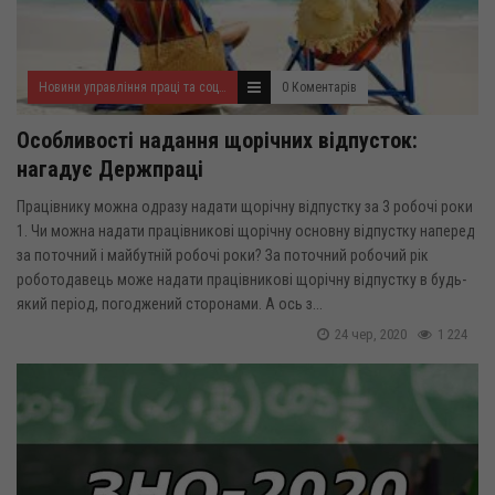
Новини управління праці та соціального захисту населення
0 Коментарів
Особливості надання щорічних відпусток:
нагадує Держпраці
Працівнику можна одразу надати щорічну відпустку за 3 робочі роки
1. Чи можна надати працівникові щорічну основну відпустку наперед
за поточний і майбутній робочі роки? За поточний робочий рік
роботодавець може надати працівникові щорічну відпустку в будь-
який період, погоджений сторонами. А ось з...
24 чер, 2020
1 224