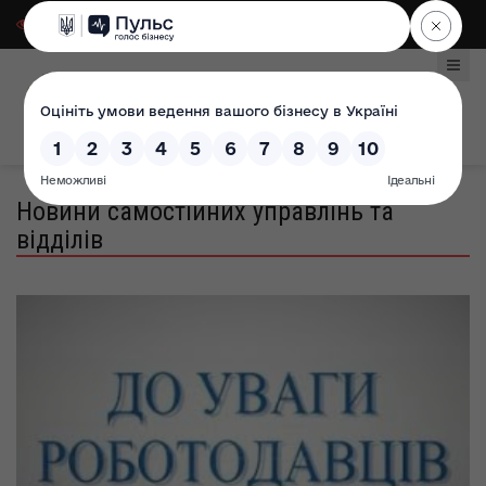
Для слабозорих
|
Select Language
Новини самостійних управлінь та
відділів