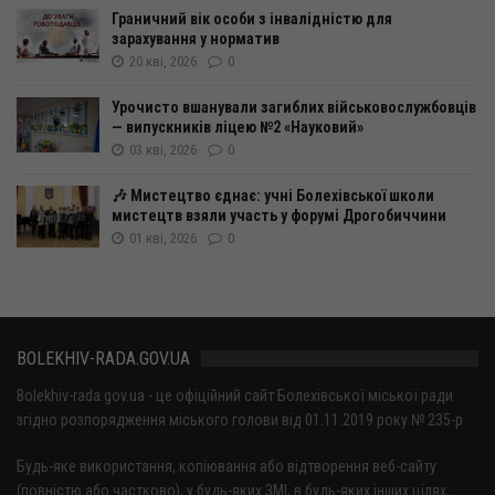
Граничний вік особи з інвалідністю для
зарахування у норматив
20 кві, 2026
0
Урочисто вшанували загиблих військовослужбовців
— випускників ліцею №2 «Науковий»
03 кві, 2026
0
🎶 Мистецтво єднає: учні Болехівської школи
мистецтв взяли участь у форумі Дрогобиччини
01 кві, 2026
0
BOLEKHIV-RADA.GOV.UA
Bolekhiv-rada.gov.ua - це офіційний сайт Болехівської міської ради
згідно розпорядження міського голови від 01.11.2019 року № 235-р
Будь-яке використання, копіювання або відтворення веб-сайту
(повністю або частково), у будь-яких ЗМІ, в будь-яких інших цілях,