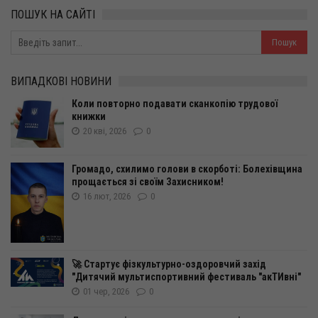
ПОШУК НА САЙТІ
ВИПАДКОВІ НОВИНИ
Коли повторно подавати сканкопію трудової
книжки
20 кві, 2026
0
Громадо, схилимо голови в скорботі: Болехівщина
прощається зі своїм Захисником!
16 лют, 2026
0
🚀 Стартує фізкультурно-оздоровчий захід
"Дитячий мультиспортивний фестиваль "акТИвні"
01 чер, 2026
0