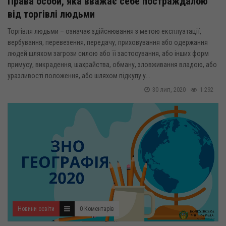
Права особи, яка вважає себе постраждалою
від торгівлі людьми
Торгівля людьми – означає здійснювання з метою експлуатації,
вербування, перевезення, передачу, приховування або одержання
людей шляхом загрози силою або її застосування, або інших форм
примусу, викрадення, шахрайства, обману, зловживання владою, або
уразливості положення, або шляхом підкупу у...
30 лип, 2020
1 292
Новини освіти
0 Коментарів