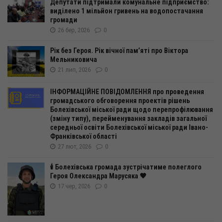
Депутати підтримали комунальне підприємство:
виділено 1 мільйон гривень на водопостачання
громади
26 бер, 2026
0
Рік без Героя. Рік вічної пам’яті про Віктора
Мельниковича
21 лип, 2026
0
ІНФОРМАЦІЙНЕ ПОВІДОМЛЕННЯ про проведення
громадського обговорення проектів рішень
Болехівської міської ради щодо перепрофілювання
(зміну типу), перейменування закладів загальної
середньої освіти Болехівської міської ради Івано-
Франківської області
27 лют, 2026
0
🕯️ Болехівська громада зустрічатиме полеглого
Героя Олександра Марусяка 🖤
17 чер, 2026
0