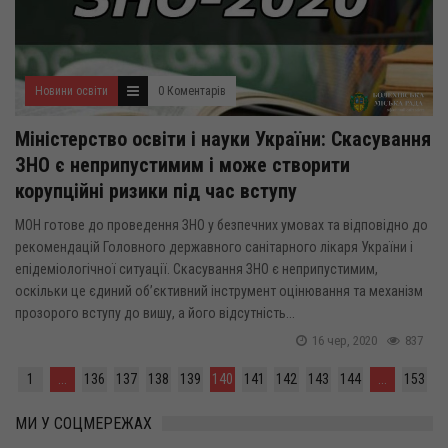
Новини освіти
0 Коментарів
Міністерство освіти і науки України: Скасування
ЗНО є неприпустимим і може створити
корупційні ризики під час вступу
МОН готове до проведення ЗНО у безпечних умовах та відповідно до
рекомендацій Головного державного санітарного лікаря України і
епідеміологічної ситуації. Скасування ЗНО є неприпустимим,
оскільки це єдиний об’єктивний інструмент оцінювання та механізм
прозорого вступу до вишу, а його відсутність...
16 чер, 2020
837
1
...
136
137
138
139
140
141
142
143
144
...
153
МИ У СОЦМЕРЕЖАХ