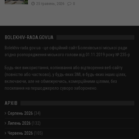
25 травень, 2026
0
BOLEKHIV-RADA.GOV.UA
Bolekhiv-rada.gov.ua - це офіційний сайт Болехівської міської ради
згідно розпорядження міського голови від 01.11.2019 року № 235-р
Будь-яке використання, копіювання або відтворення веб-сайту
(повністю або частково), у будь-яких ЗМІ, в будь-яких інших цілях,
включаючи, але не обмежуючись, комерційними цілями, без
посилання на першоджерело суворо заборонено.
АРХІВ
Серпень 2026
(34)
Липень 2026
(132)
Червень 2026
(105)