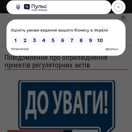
Для слабозорих
|
Select Language
Повідомлення про оприлюднення
проектів регуляторних актів