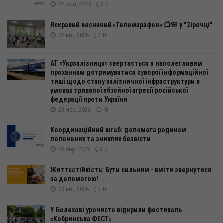
22 лип, 2026
0
Яскравий весняний «Телемарафон» 📺🌸 у "Зірочці"
02 кві, 2026
0
АТ «Укрзалізниця» звертається з наполегливим
проханням дотримуватися суворої інформаційної
тиші щодо стану залізничної інфраструктури в
умовах тривалої збройної агресії російської
федерації проти України
23 чер, 2026
0
Координаційний штаб: допомога родинам
полонених та зниклих безвісти
26 бер, 2026
0
Життєстійкість: Бути сильним - вміти звернутися
за допомогою!
03 кві, 2026
0
У Болехові урочисто відкрили фестиваль
«Кобринська ФЕСТ»