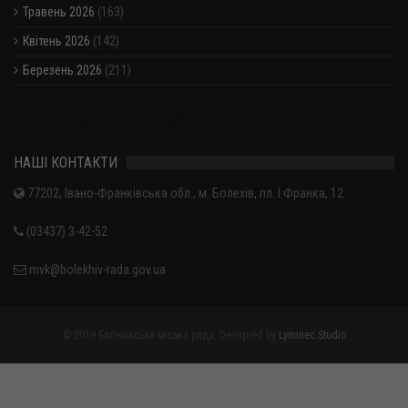
Травень 2026
(163)
Квітень 2026
(142)
Березень 2026
(211)
Показати / приховати весь архів
НАШІ КОНТАКТИ
77202, Івано-Франківська обл., м. Болехів, пл. І.Франка, 12
(03437) 3-42-52
mvk@bolekhiv-rada.gov.ua
© 2019 Болехівська міська рада. Designed by
Lyminec Studio