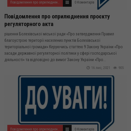
Повідомлення про оприлюднення проектів регуляторних актів
0 Коментарів
Повідомлення про оприлюднення проєкту
регуляторного акта
рішення Болехівської міської ради «Про затвердження Правил
благоустрою території населених пунктів Болехівської
територіальної громади» Керуючись статтею 9 Закону України «Про
засади державної регуляторної політики у сфері господарської
діяльності» та відповідно до вимог Закону України «Про...
16 лис, 2021
905
Повідомлення про оприлюднення проектів регуляторних актів
0 Коментарів