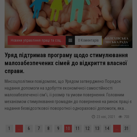
Новини управління праці та соціального захисту населення
0 Коментарів
Уряд підтримав програму щодо стимулювання
малозабезпечених сімей до відкриття власної
справи.
Мінсоцполітики повідомляє, що Урядом затверджено Порядок
надання допомоги на здобуття економічної самостійності
малозабезпеченої сім’ї, її розмір та умови повернення. Головним
механізмом стимулювання громадян до повернення на ринок праці є
надання безвідсоткової поворотної одноразової допомоги, яка...
23 кві, 2021
703
1
...
6
7
8
9
10
11
12
13
14
...
31