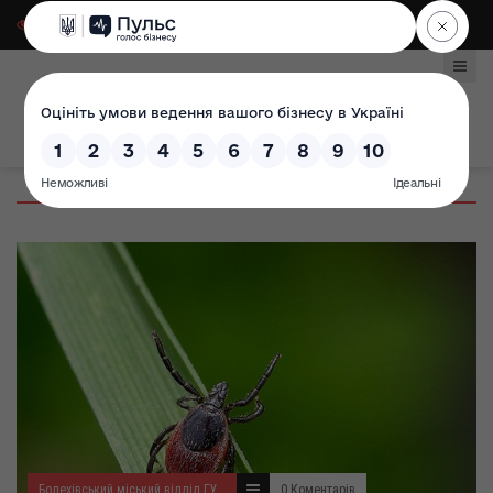
Для слабозорих
|
Select Language
Болехівський міський відділ ГУ Держпродспоживслужби
0 Коментарів