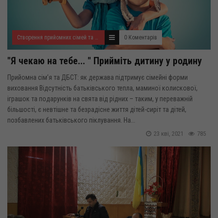
Створення прийомних сімей та дитячих будинків сімейного типу
0 Коментарів
"Я чекаю на тебе... " Прийміть дитину у родину
Прийомна сім’я та ДБСТ: як держава підтримує сімейні форми
виховання Відсутність батьківського тепла, маминої колискової,
іграшок та подарунків на свята від рідних – таким, у переважній
більшості, є невтішне та безрадісне життя дітей-сиріт та дітей,
позбавлених батьківського піклування. На...
23 кві, 2021
785