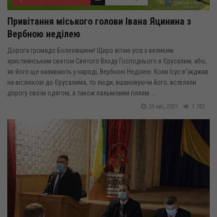
Привітання міського голови Івана Яцинина з
Вербною неділею
Дорога громадо Болехівшини! Щиро вітаю усіх з великим
християнським святом Святого Входу Господнього в Єрусалим, або,
як його ще називають у народі, Вербною Неділею. Коли Ісус в’їжджав
на віслюкові до Єрусалима, то люди, вшановуючи його, встеляли
дорогу своїм одягом, а також пальмовим гіллям....
23 кві, 2021
1 762