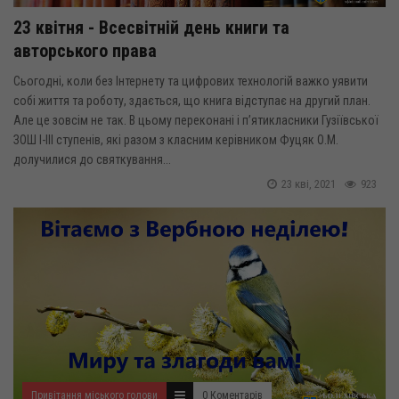
23 квітня - Всесвітній день книги та
авторського права
Сьогодні, коли без Інтернету та цифрових технологій важко уявити
собі життя та роботу, здається, що книга відступає на другий план.
Але це зовсім не так. В цьому переконані і п’ятикласники Гузіївської
ЗОШ І-ІІІ ступенів, які разом з класним керівником Фуцяк О.М.
долучилися до святкування...
23 кві, 2021
923
Привітання міського голови
0 Коментарів