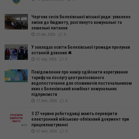
Чергова сесія Болехівської міської ради: ухвалено
зміни до бюджету, розглянуто комунальні та
земельні питання
22 кві, 2026
0
У закладах освіти Болехівської громади пролунав
останній дзвоник 🛎️
01 чер, 2026
0
Повідомлення про намір здійснити корегування
тарифу на послугу централізованого
водопостачання для споживачів постачальником
яких є Болехівський комбінат комунальних
підприємств
17 лип, 2026
0
З 27 червня роботодавці мають перевіряти
електронний військово-обліковий документ при
працевлаштуванні
07 лип, 2026
0