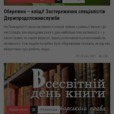
Обережно – кліщі! Застереження спеціалістів
Держпродспоживслужби
На Прикарпатті сезон активності кліщів триває з ранньої весни і до
листопада, але впродовж року є два найбільші піки активності – у
квітні-травні та серпні-вересні. Зараз розпочинається весняний пік
активності, тож людям потрібно бути обережними та знати, як від них
вберегтися і що робити, якщо...
23 кві, 2021
695
Новини освіти
0 Коментарів