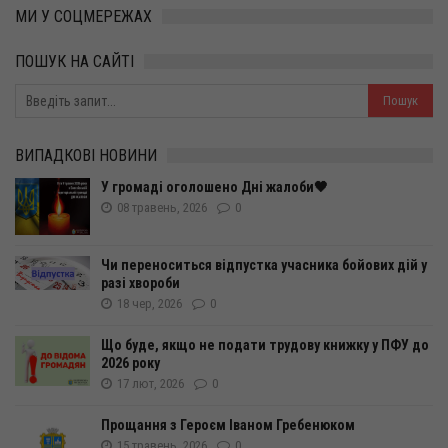
МИ У СОЦМЕРЕЖАХ
ПОШУК НА САЙТІ
ВИПАДКОВІ НОВИНИ
У громаді оголошено Дні жалоби🖤
08 травень, 2026
0
Чи переноситься відпустка учасника бойових дій у
разі хвороби
18 чер, 2026
0
Що буде, якщо не подати трудову книжку у ПФУ до
2026 року
17 лют, 2026
0
Прощання з Героєм Іваном Гребенюком
15 травень, 2026
0