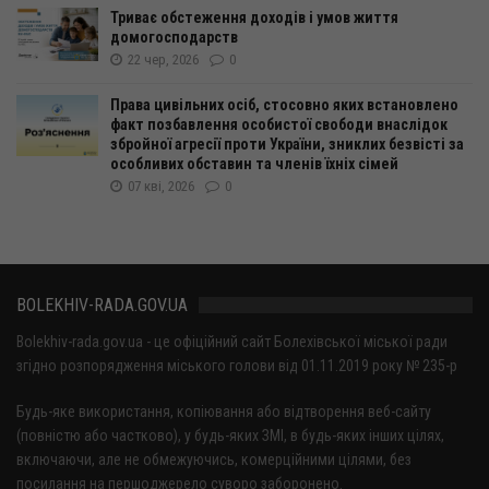
Триває обстеження доходів і умов життя
домогосподарств
22 чер, 2026
0
Права цивільних осіб, стосовно яких встановлено
факт позбавлення особистої свободи внаслідок
збройної агресії проти України, зниклих безвісті за
особливих обставин та членів їхніх сімей
07 кві, 2026
0
BOLEKHIV-RADA.GOV.UA
Bolekhiv-rada.gov.ua - це офіційний сайт Болехівської міської ради
згідно розпорядження міського голови від 01.11.2019 року № 235-р
Будь-яке використання, копіювання або відтворення веб-сайту
(повністю або частково), у будь-яких ЗМІ, в будь-яких інших цілях,
включаючи, але не обмежуючись, комерційними цілями, без
посилання на першоджерело суворо заборонено.