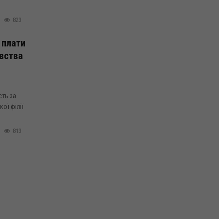
823
 плати
вства
сть за
ої філії
813