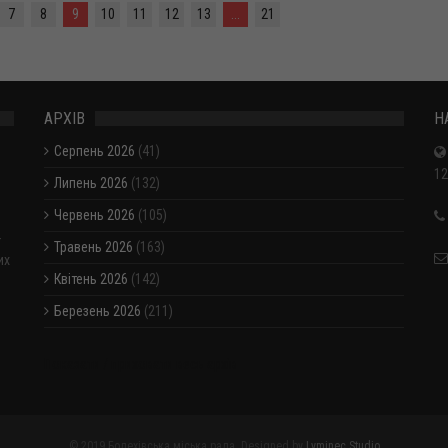
7
8
9
10
11
12
13
...
21
АРХІВ
Н
Серпень 2026
(41)
12
Липень 2026
(132)
Червень 2026
(105)
-
Травень 2026
(163)
их
Квітень 2026
(142)
Березень 2026
(211)
Показати / приховати весь архів
© 2019 Болехівська міська рада. Designed by
Lyminec Studio