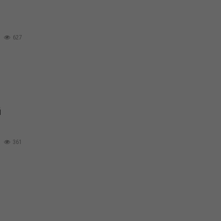
627
й
361