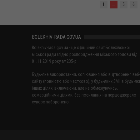
1
...
5
6
BOLEKHIV-RADA.GOV.UA
Bolekhiv-rada.gov.ua - це офіційний сайт Болехівської
міської ради згідно розпорядження міського голови від
01.11.2019 року № 235-р
Будь-яке використання, копіювання або відтворення веб
сайту (повністю або частково), у будь-яких ЗМІ, в будь-як
інших цілях, включаючи, але не обмежуючись,
комерційними цілями, без посилання на першоджерело
суворо заборонено.