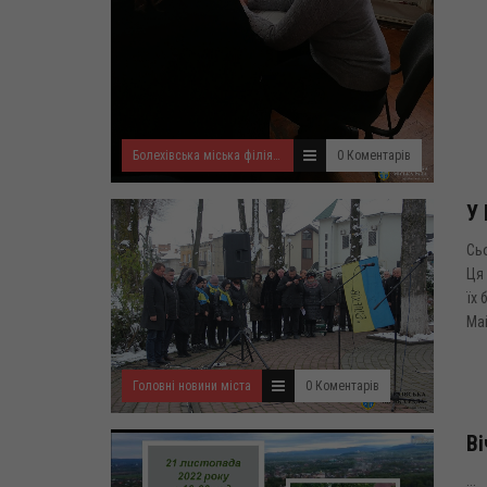
Болехівська міська філія Івано-Франківського ОЦЗ
0 Коментарів
У 
Сьо
Ця 
їх 
Май
Головні новини міста
0 Коментарів
Ві
...