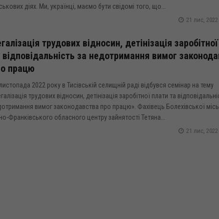
ськових діях. Ми, українці, маємо бути свідомі того, що...
21 лис, 2022
галізація трудових відносин, детінізація заробітної
 відповідальність за недотримання вимог законода
ро працю
листопада 2022 року в Тисівській селищній раді відбувся семінар на тему
галізація трудових відносин, детінізація заробітної плати та відповідальні
отримання вимог законодавства про працю». Фахівець Болехівської міськ
но-Франківського обласного центру зайнятості Тетяна...
21 лис, 2022