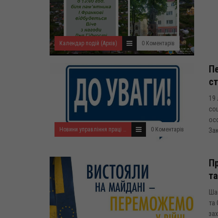
Календар подій (Архів)
0 Коментарів
Пе
с
19 
соц
осо
Новини управління праці та соціального захисту населення
0 Коментарів
Зак
Пр
та
Шан
та 
зах