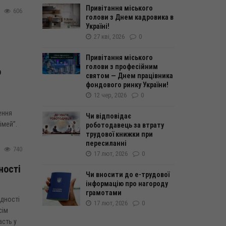
Привітання міського
606
голови з Днем кадровика в
Україні!
27 кві, 2026
0
Привітання міського
голови з професійним
о
святом — Днем працівника
фондового ринку України!
12 чер, 2026
0
ення
Чи відповідає
імей”.
роботодавець за втрату
трудової книжки при
пересиланні
740
17 лют, 2026
0
ності
Чи вносити до е-трудової
інформацію про нагороду
грамотами
ідності
17 лют, 2026
0
сім
асть у