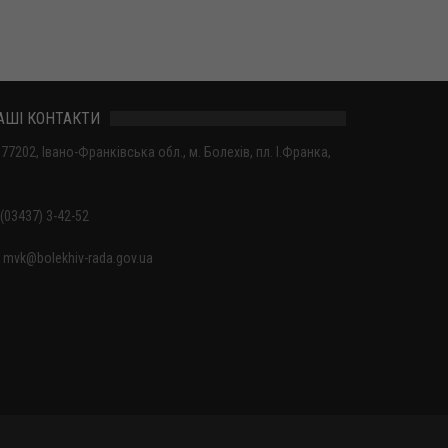
АШІ КОНТАКТИ
77202, Івано-Франківська обл., м. Болехів, пл. І.Франка,
(03437) 3-42-52
mvk@bolekhiv-rada.gov.ua