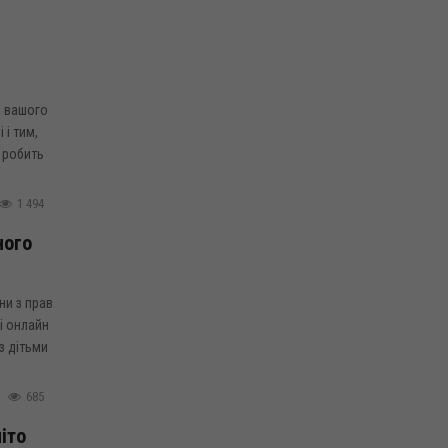
и вашого
і тим,
о робить
1 494
ного
ни з прав
і онлайн
з дітьми
685
іто