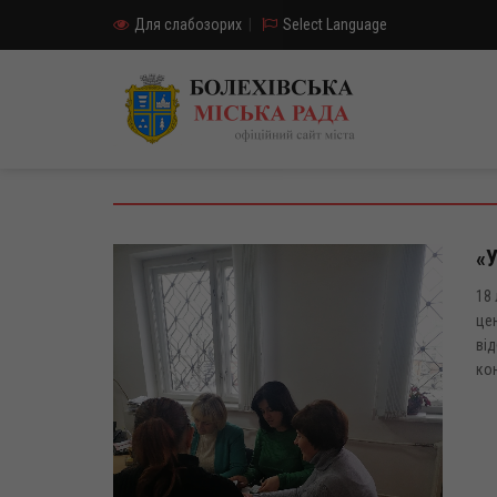
Для слабозорих
|
Select Language
«У
18 
цен
від
ко