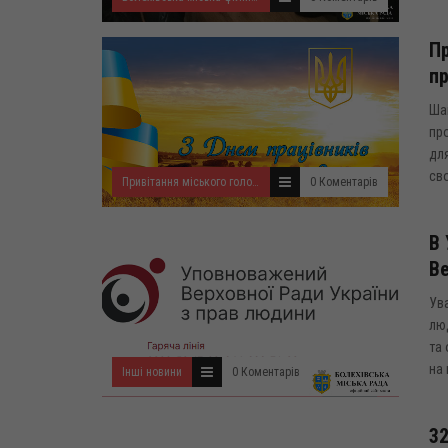
Пр
пр
Шан
про
для
сво
Привітання міського голови
0 Коментарів
В 
Ве
Ув
лю
та 
на 
Інші новини
0 Коментарів
32