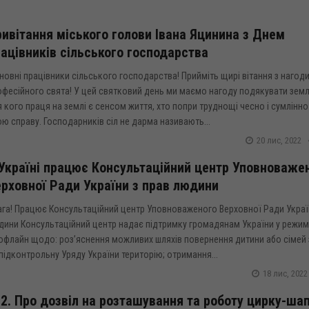
ивітання міського голови Івана Яцинина з Днем
ацівників сільського господарства
овні працівники сільського господарства! Прийміть щирі вітання з нагод
фесійного свята! У цей святковий день ми маємо нагоду подякувати землі 
 кого праця на землі є сенсом життя, хто попри труднощі чесно і сумлінн
ю справу. Господарників сіл не дарма називають...
20 лис, 2022
Україні працює Консультаційний центр Уповноваже
рховної Ради України з прав людини
ага! Працює Консультаційний центр Уповноваженого Верховної Ради Украї
дини Консультаційний центр надає підтримку громадянам України у режим
офлайн щодо: роз’яснення можливих шляхів повернення дитини або сімей 
підконтрольну Уряду України територію; отримання...
18 лис, 2022
2. Про дозвіл на розташування та роботу цирку-шап