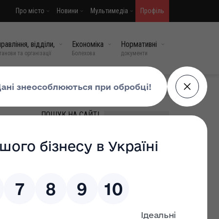
Про місто
Новини
Мультимедіа
Профіль
равління, відділи,
Економіка
Нормативні
танови та організації
Болехова
документи
МИ У СОЦМЕРЕЖАХ
ПОШУК НА САЙТІ
ласного
ромада»
упову
ВИПАДКОВІ НОВИНИ
Гра «Джура» — державна
718
ініціатива з виховання
патріотів
06 травень, 2026
0