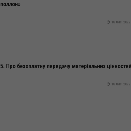
Аполлон»
18 лис, 2022
5. Про безоплатну передачу матеріальних цінносте
18 лис, 2022