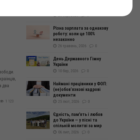
Розпочато розгляд
електронної петиції
20 бер, 2026
0
Різна зарплата за однакову
роботу: коли це 100%
незаконно
26 травень, 2026
0
День Державного Гімну
України
10 бер, 2026
0
Свободи.
країнців,
Наймані працівники у ФОП:
а два
(не)обовʼязкові кадрові
документи
1 123
25 лют, 2026
0
Єдність, пам'ять і любов
до України — у пісні та
спільній молитві за мир
06 лип, 2026
0