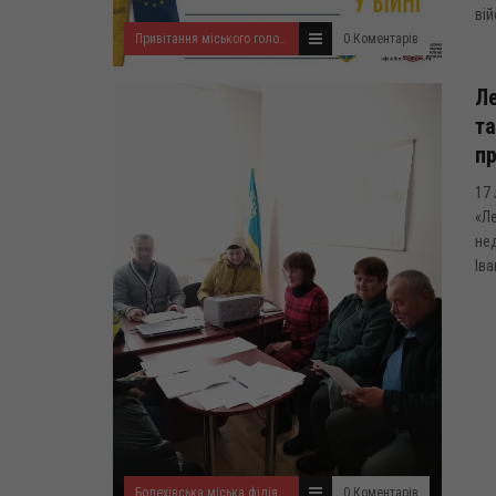
вій
Привітання міського голови
0 Коментарів
Ле
та
п
17 
«Ле
нед
Іва
Болехівська міська філія Івано-Франківського ОЦЗ
0 Коментарів