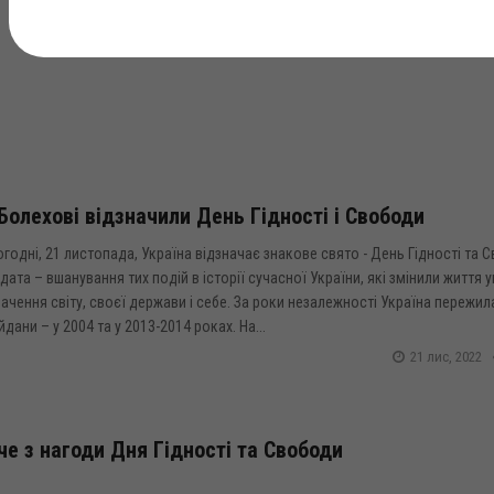
Болехові відзначили День Гідності і Свободи
годні, 21 листопада, Україна відзначає знакове свято - День Гідності та 
дата – вшанування тих подій в історії сучасної України, які змінили життя у
бачення світу, своєї держави і себе. За роки незалежності Україна пережил
дани – у 2004 та у 2013-2014 роках. На...
21 лис, 2022
че з нагоди Дня Гідності та Свободи