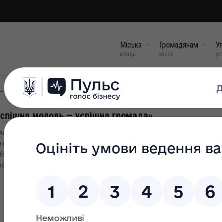
Міська
Громадянам
Уп
влада
міста
ус
спішна молодь — успішна громада»
листопада 2022 року в Болехівській міській філії Івано-Франківського об
тру зайнятості в рамках реалізації проєкту «Успішна молодь — успішна г
булася групова консультація, в т.ч. із залученням соціальних партнерів. Гр
нсультацію проведено за участю головного юриста...
21 лис, 2022