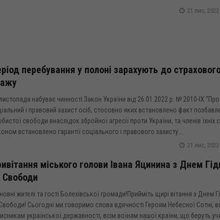
21 лис, 2022
ріод перебування у полоні зарахують до страховог
тажу
листопада набуває чинності Закон України від 26.01.2022 р. № 2010-IX “Про
іальний і правовий захист осіб, стосовно яких встановлено факт позбавл
бистої свободи внаслідок збройної агресії проти України, та членів їхніх с
оном встановлено гарантії соціального і правового захисту...
21 лис, 2022
ивітання міського голови Івана Яцинина з Днем Гід
 Свободи
овні жителі та гості Болехівської громади!Прийміть щирі вітання з Днем Г
Свободи! Сьогодні ми говоримо слова вдячності Героям Небесної Сотні, в
исникам української державності, всім воїнам нашої країни, що беруть уч