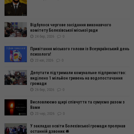
Відбулося чергове засідання виконавчого
комітету Болехівської міської ради
24 бер, 2026
0
Привітання міського голови із Всеукраїнський день
психолога!
23 кві, 2026
0
Депутати підтримали комунальне підприємство:
виділено 1 мільйон гривень на водопостачання
громади
26 бер, 2026
0
Висловлюємо щирі співчуття та сумуємо разом з
Вами
23 чер, 2026
0
У закладах освіти Болехівської громади пролунав
останній дзвоник 🛎️