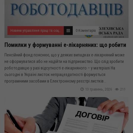
Новини управління праці та соціального захисту населення
0 Коментарів
Помилки у формуванні е-лікарняних: що робити
Пенсійний фонд пояснює, що у деяких випадках е-лікарняний може
не сформуватися або не надійти на підприємство. Що слід зробити
роботодавцю у разі відсутності е-лікарняного – у матеріалі На
сьогодні в Україні листок непрацездатності формується
програмними засобами в Електронному реєстрі листків...
13 травень, 2026
211