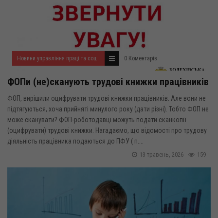
Новини управління праці та соціального захисту населення
0 Коментарів
ФОПи (не)сканують трудові книжки працівників
ФОП, вирішили оцифрувати трудові книжки працівників. Але вони не
підтягуються, хоча прийняті минулого року (дати різні). Тобто ФОП не
може сканувати? ФОП-роботодавці можуть подати сканкопії
(оцифрувати) трудові книжки. Нагадаємо, що відомості про трудову
діяльність працівника подаються до ПФУ ( п....
13 травень, 2026
159