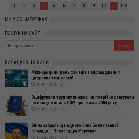
1
2
3
4
5
6
7
8
9
10
...
153
МИ У СОЦМЕРЕЖАХ
ПОШУК НА САЙТІ
ВИПАДКОВІ НОВИНИ
Міжнародний день фахівців з впровадження
цифрових технологій
30 лип, 2026
0
Оцифрували трудову книжку: чи потрібно реагувати
на повідомлення ПФУ про стаж з 2004 року
22 лип, 2026
0
Війна забрала ще одного сина Болехівської
громади — Олександра Марусяка
16 чер, 2026
0