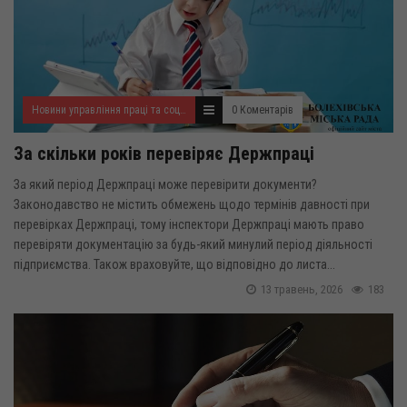
Новини управління праці та соціального захисту населення
0 Коментарів
За скільки років перевіряє Держпраці
За який період Держпраці може перевірити документи?
Законодавство не містить обмежень щодо термінів давності при
перевірках Держпраці, тому інспектори Держпраці мають право
перевіряти документацію за будь-який минулий період діяльності
підприємства. Також враховуйте, що відповідно до листа...
13 травень, 2026
183