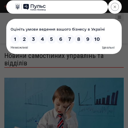
Для слабозорих
|
Select Language
Новини самостійних управлінь та
відділів