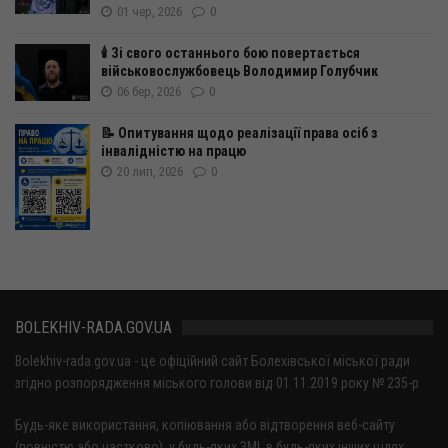
01 чер, 2026
0
🕯️ Зі свого останнього бою повертається
військовослужбовець Володимир Голубчик
06 бер, 2026
0
📝 Опитування щодо реалізації права осіб з
інвалідністю на працю
20 лип, 2026
0
BOLEKHIV-RADA.GOV.UA
Bolekhiv-rada.gov.ua - це офіційний сайт Болехівської міської ради
згідно розпорядження міського голови від 01.11.2019 року № 235-р
Будь-яке використання, копіювання або відтворення веб-сайту
(повністю або частково), у будь-яких ЗМІ, в будь-яких інших цілях,