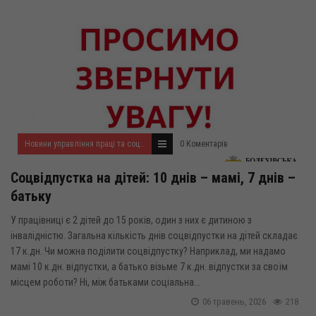
Новини управління праці та соціального захисту населення
0 Коментарів
Соцвідпустка на дітей: 10 днів – мамі, 7 днів –
батьку
У працівниці є 2 дітей до 15 років, один з них є дитиною з
інвалідністю. Загальна кількість днів соцвідпустки на дітей складає
17 к.дн. Чи можна поділити соцвідпустку? Наприклад, ми надамо
мамі 10 к.дн. відпустки, а батько візьме 7 к.дн. відпустки за своїм
місцем роботи? Ні, між батьками соціальна...
06 травень, 2026
218