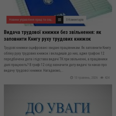
Новини управління праці та соціального захисту населення
0 Коментарів
Видача трудової книжки без звільнення: як
заповнити Книгу руху трудових книжок
Трудові книжки оцифровані і видані працівникам. Як заповнити Книгу
обліку руху трудових книжок і вкладишів до них, адже графою 12
передбачена дата і підстава видачі ТК при звільненні, а працівники
далі працюють? В графі 12 слід зазначити дату видачі та наказ про
видачу трудової книжки. Нагадаємо,...
13 травень, 2026
424